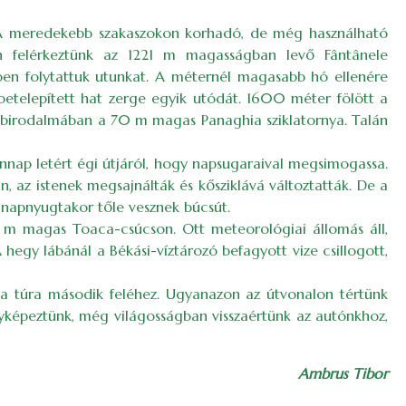
t. A meredekebb szakaszokon korhadó, de még használható
án felérkeztünk az 1221 m magasságban levő Fântânele
dőben folytattuk utunkat. A méternél magasabb hó ellenére
 betelepített hat zerge egyik utódát. 1600 méter fölött a
ők birodalmában a 70 m magas Panaghia sziklatornya. Talán
ennap letért égi útjáról, hogy napsugaraival megsimogassa.
, az istenek megsajnálták és kősziklává változtatták. De a
és napnyugtakor tőle vesznek búcsút.
0 m magas Toaca-csúcson. Ott meteorológiai állomás áll,
 hegy lábánál a Békási-víztározó befagyott vize csillogott,
e a túra második feléhez. Ugyanazon az útvonalon tértünk
yképeztünk, még világosságban visszaértünk az autónkhoz,
Ambrus Tibor