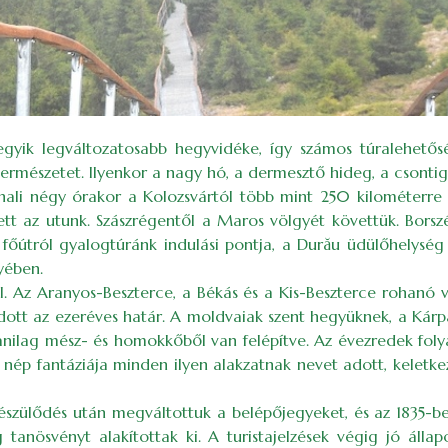
egyik legváltozatosabb hegyvidéke, így számos túralehetős
természetet. Ilyenkor a nagy hó, a dermesztő hideg, a csontig h
ajnali négy órakor a Kolozsvártól több mint 250 kilométerr
ett az utunk. Szászrégentől a Maros völgyét követtük. Bors
a főútról gyalogtúránk indulási pontja, a Durău üdülőhelysé
nyében.
. Az Aranyos-Beszterce, a Békás és a Kis-Beszterce rohanó vi
dott az ezeréves határ. A moldvaiak szent hegyüknek, a Kárp
anilag mész- és homokkőből van felépítve. Az évezredek foly
A nép fantáziája minden ilyen alakzatnak nevet adott, kelet
észülődés után megváltottuk a belépőjegyeket, és az 1835-b
tanösvényt alakítottak ki. A turistajelzések végig jó állap