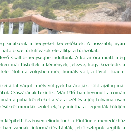
ég kínálkozik a hegyeket kedvelőknek. A hosszabb, nyári
atoló szél új kihívások elé állítja a túrázókat.
e levő Csalhó-hegységbe indultunk. A korai óra miatt még
zéken már füstöltek a kémények, jelezve, hogy közeledik a
g felé. Noha a völgyben még homály volt, a távoli Toaca-
zei által vágott mély völgyek határolják. Földrajzilag már
átok Császárának tekintik. Már 1716-ban bevonult a román
amán a puha kőzeteket a víz, a szél és a jég folyamatosan
kezésükről mondák születtek, így mintha a Legendák Földjén
en kiépített ösvényen elindultunk a Fântânele menedékház
otban vannak, információs táblák, jelzőoszlopok segítik a