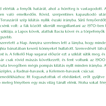
jd elértük a fenyők határát, ahol a hóréteg is vastagodot
ényen való emelkedőn. Rövid, szerpentines kapaszkodó ut
eraszáról szép kilátás nyílik északi irányba. Sűrű fenyőer
csénk volt: a fák között sikerült megpillantani az 1970-ben
 sziklája, a Lapos kövek, alattuk Baciu kövei és a törpefeny
gszebb.
eszeretett a Nap. Annyira szerelmes lett a lányba, hogy mind
ghia bánatában keserű könnyeket hullatott. Szenvedését látván
st is. A felkelő Nap sugarai először ezt a sziklát sütik meg, 
már csak rövid mászás következett, és fent voltunk az 190
tiszta levegőben mégis pompás kilátás nyílt minden irányba. A
zéples, a Radnai-havasok, a Kelemen-havasok csúcsai.
enedékházhoz. Itt fogyasztottuk el ebédünket, erőt gyűjtv
p meleg fényében egy más világ tárult elénk. Noha sokat fén