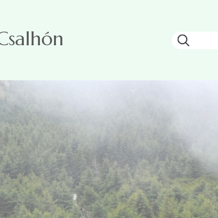
 Csalhón
Keresés