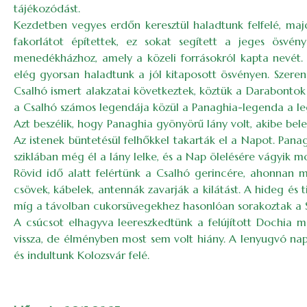
tájékozódást.
Kezdetben vegyes erdőn keresztül haladtunk felfelé, ma
fakorlátot építettek, ez sokat segített a jeges ösv
menedékházhoz, amely a közeli forrásokról kapta nevét. T
elég gyorsan haladtunk a jól kitaposott ösvényen. Szeren
Csalhó ismert alakzatai következtek, köztük a Darabontok
a Csalhó számos legendája közül a Panaghia-legenda a le
Azt beszélik, hogy Panaghia gyönyörű lány volt, akibe bel
Az istenek büntetésül felhőkkel takarták el a Napot. Pana
sziklában még él a lány lelke, és a Nap ölelésére vágyik mo
Rövid idő alatt felértünk a Csalhó gerincére, ahonnan 
csövek, kábelek, antennák zavarják a kilátást. A hideg és 
míg a távolban cukorsüvegekhez hasonlóan sorakoztak a S
A csúcsot elhagyva leereszkedtünk a felújított Dochia m
vissza, de élményben most sem volt hiány. A lenyugvó na
és indultunk Kolozsvár felé.