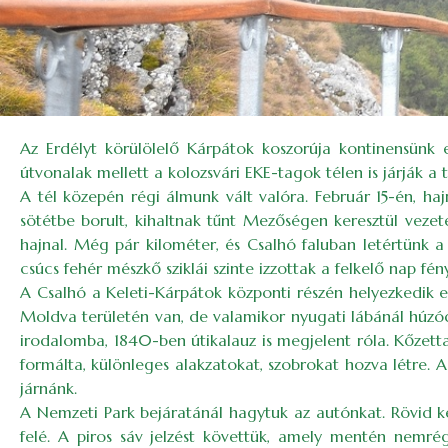
Az Erdélyt körülölelő Kárpátok koszorúja kontinensünk 
útvonalak mellett a kolozsvári EKE-tagok télen is járják a 
A tél közepén régi álmunk vált valóra. Február 15-én, h
sötétbe borult, kihaltnak tűnt Mezőségen keresztül vezet
hajnal. Még pár kilométer, és Csalhó faluban letértünk 
csúcs fehér mészkő sziklái szinte izzottak a felkelő nap fé
A Csalhó a Keleti-Kárpátok központi részén helyezkedik el
Moldva területén van, de valamikor nyugati lábánál húzó
irodalomba, 1840-ben útikalauz is megjelent róla. Kőzett
formálta, különleges alakzatokat, szobrokat hozva létre. 
járnánk.
A Nemzeti Park bejáratánál hagytuk az autónkat. Rövid k
felé. A piros sáv jelzést követtük, amely mentén nemrég 