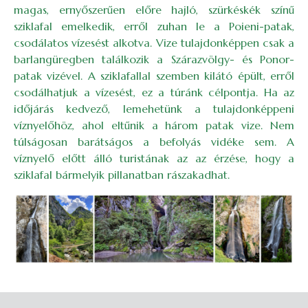
magas, ernyőszerűen előre hajló, szürkéskék színű
sziklafal emelkedik, erről zuhan le a Poieni-patak,
csodálatos vízesést alkotva. Vize tulajdonképpen csak a
barlangüregben találkozik a Szárazvölgy- és Ponor-
patak vizével. A sziklafallal szemben kilátó épült, erről
csodálhatjuk a vízesést, ez a túránk célpontja. Ha az
időjárás kedvező, lemehetünk a tulajdonképpeni
víznyelőhöz, ahol eltűnik a három patak vize. Nem
túlságosan barátságos a befolyás vidéke sem. A
víznyelő előtt álló turistának az az érzése, hogy a
sziklafal bármelyik pillanatban rászakadhat.
Image