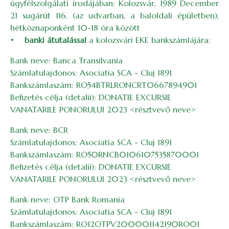
ügyfélszolgálati irodájában: Kolozsvár, 1989 December
21 sugárút 116. (az udvarban, a baloldali épületben),
hétköznaponként 10-18 óra között
•
banki átutalással
a kolozsvári EKE bankszámlájára:
Bank neve: Banca Transilvania
Számlatulajdonos: Asociatia SCA - Cluj 1891
Bankszámlaszám: RO54BTRLRONCRT0667894901
Befizetés célja (detalii): DONATIE EXCURSIE
VANATARILE PONORULUI 2023 <résztvevő neve>
Bank neve: BCR
Számlatulajdonos: Asociatia SCA - Cluj 1891
Bankszámlaszám: RO50RNCB0106107535870001
Befizetés célja (detalii): DONATIE EXCURSIE
VANATARILE PONORULUI 2023 <résztvevő neve>
Bank neve: OTP Bank Romania
Számlatulajdonos: Asociatia SCA - Cluj 1891
Bankszámlaszám: RO12OTPV200001142190RO01