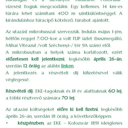
vízesést fogjuk megcsodálni. Egy kellemes, 14 km-es
túrára lehet számítani 400 m szintkülönbséggel. A
kiránduláshoz túracipő kötelező, túrabot ajánlott.
Az utazást mikrobusszal szervezzük. Indulás május 1-jén,
hétfőn reggel 7:00-kor a volt FLIP üzlet (buszmegálló,
Mihai Viteazul /volt Széchenyi-/ tér 9A szám) elől.
A mikrobuszban a helyek száma korlátozott, ezért
előzetesen kell jelentkezni
, legkésőbb
április 26-án
,
szerdán
12 óráig
az alábbi
linken
.
A jelentkezés a részvételi díj kifizetésével válik
véglegessé.
Részvételi díj
: EKE-tagoknak és 18 év alattiaknak
60 lej
,
a többi résztvevő számára
70 lej
.
Az utazási költségeket
előre ki kell fizetni
, legkésőbb
április 26-án, szerdán 18 óráig, a következőképpen:
•
készpénzben
, az EKE – Kolozsvár 1891 ideiglenes