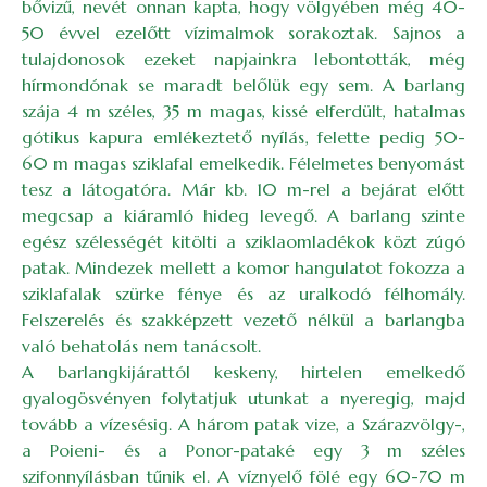
bővizű, nevét onnan kapta, hogy völgyében még 40-
50 évvel ezelőtt vízimalmok sorakoztak. Sajnos a
tulajdonosok ezeket napjainkra lebontották, még
hírmondónak se maradt belőlük egy sem. A barlang
szája 4 m széles, 35 m magas, kissé elferdült, hatalmas
gótikus kapura emlékeztető nyílás, felette pedig 50-
60 m magas sziklafal emelkedik. Félelmetes benyomást
tesz a látogatóra. Már kb. 10 m-rel a bejárat előtt
megcsap a kiáramló hideg levegő. A barlang szinte
egész szélességét kitölti a sziklaomladékok közt zúgó
patak. Mindezek mellett a komor hangulatot fokozza a
sziklafalak szürke fénye és az uralkodó félhomály.
Felszerelés és szakképzett vezető nélkül a barlangba
való behatolás nem tanácsolt.
A barlangkijárattól keskeny, hirtelen emelkedő
gyalogösvényen folytatjuk utunkat a nyeregig, majd
tovább a vízesésig. A három patak vize, a Szárazvölgy-,
a Poieni- és a Ponor-pataké egy 3 m széles
szifonnyílásban tűnik el. A víznyelő fölé egy 60-70 m