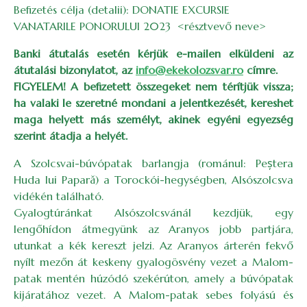
Befizetés célja (detalii): DONATIE EXCURSIE
VANATARILE PONORULUI 2023 <résztvevő neve>
Banki átutalás esetén kérjük e-mailen elküldeni az
átutalási bizonylatot, az
info@ekekolozsvar.ro
címre.
FIGYELEM! A befizetett összegeket nem térítjük vissza;
ha valaki le szeretné mondani a jelentkezését, kereshet
maga helyett más személyt, akinek egyéni egyezség
szerint átadja a helyét.
A Szolcsvai-búvópatak barlangja (románul: Peștera
Huda lui Papară) a Torockói-hegységben, Alsószolcsva
vidékén található.
Gyalogtúránkat Alsószolcsvánál kezdjük, egy
lengőhídon átmegyünk az Aranyos jobb partjára,
utunkat a kék kereszt jelzi. Az Aranyos árterén fekvő
nyílt mezőn át keskeny gyalogösvény vezet a Malom-
patak mentén húzódó szekérúton, amely a búvópatak
kijáratához vezet. A Malom-patak sebes folyású és