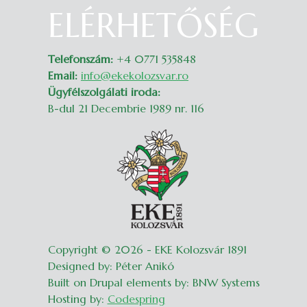
ELÉRHETŐSÉG
Belépés
Telefonszám:
+4 0771 535848
Email:
info@ekekolozsvar.ro
Ügyfélszolgálati iroda:
B-dul 21 Decembrie 1989 nr. 116
Copyright © 2026 - EKE Kolozsvár 1891
Designed by: Péter Anikó
Built on Drupal elements by: BNW Systems
Hosting by:
Codespring