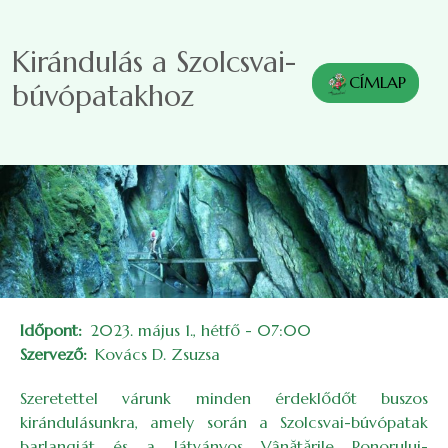
Ugrás a tartalomra
Kirándulás a Szolcsvai-
CÍMLAP
búvópatakhoz
Időpont
2023. május 1., hétfő - 07:00
Szervező
Kovács D. Zsuzsa
Szeretettel várunk minden érdeklődőt buszos
kirándulásunkra, amely során a Szolcsvai-búvópatak
barlangját és a látványos Vânătările Ponorului-