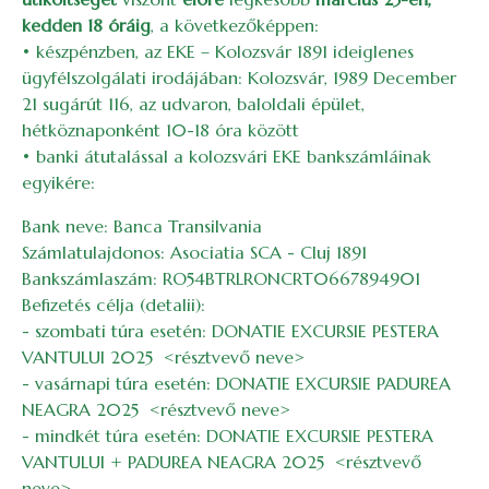
kedden 18 óráig
, a következőképpen:
• készpénzben, az EKE – Kolozsvár 1891 ideiglenes
ügyfélszolgálati irodájában: Kolozsvár, 1989 December
21 sugárút 116, az udvaron, baloldali épület,
hétköznaponként 10-18 óra között
• banki átutalással a kolozsvári EKE bankszámláinak
egyikére:
Bank neve: Banca Transilvania
Számlatulajdonos: Asociatia SCA - Cluj 1891
Bankszámlaszám: RO54BTRLRONCRT0667894901
Befizetés célja (detalii):
- szombati túra esetén: DONATIE EXCURSIE PESTERA
VANTULUI 2025 <résztvevő neve>
- vasárnapi túra esetén: DONATIE EXCURSIE PADUREA
NEAGRA 2025 <résztvevő neve>
- mindkét túra esetén: DONATIE EXCURSIE PESTERA
VANTULUI + PADUREA NEAGRA 2025 <résztvevő
neve>