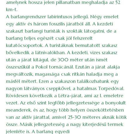
amelynek hossza jelen pillanatban meghaladja az 52
km-t.
A barlangrendszer labirintusos jellegű. Négy emelet
egy aktív és három fosszilis járatból áll. A kezdeti
szakaszt barlangi turisták is szokták látogatni, de a
barlang teljes egészét csak jól felszerelt
kutatócsoportok. A turistáknak bemutatott szakasz
bővelkedik a látnivalókban. A kezdeti, vizes szakasz
után a járat kitágul, de 300 méter után ismét
összeszűkül a Pokol tornácánál. Ezután a járat alakja
megváltozik, magassága csak ritkán haladja meg a
másfél métert. Ezen a szakaszon találkozhatunk egy
nagyon látványos cseppkővel, a hatalmas Torpedóval.
Rövidesen következik a Létra-járat, ami az I. emeletre
vezet. Az első szint legfőbb jellegzetessége a bonyolult
meanderek, és az, hogy több helyen összeköttetésben
van az aktív járattal, amivel 25-30 méteres aknák kötik
össze. Másik jellegzetesség a nagy kiterjedésű termek
jelenléte is. A barlang egyedi