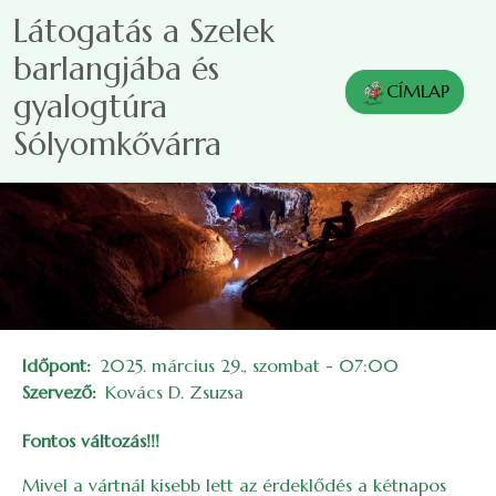
Ugrás a tartalomra
Látogatás a Szelek
barlangjába és
CÍMLAP
gyalogtúra
Sólyomkővárra
Időpont
2025. március 29., szombat - 07:00
Szervező
Kovács D. Zsuzsa
Fontos változás!!!
Mivel a vártnál kisebb lett az érdeklődés a kétnapos