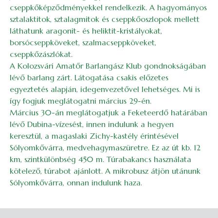
cseppkőképződményekkel rendelkezik. A hagyományos
sztalaktitok, sztalagmitok és cseppkőoszlopok mellett
láthatunk aragonit- és heliktit-kristályokat,
borsócseppköveket, szalmacseppköveket,
cseppkőzászlókat.
A Kolozsvári Amatőr Barlangász Klub gondnokságában
lévő barlang zárt. Látogatása csakis előzetes
egyeztetés alapján, idegenvezetővel lehetséges. Mi is
így fogjuk meglátogatni március 29-én.
Március 30-án meglátogatjuk a Feketeerdő határában
lévő Dubina-vízesést, innen indulunk a hegyen
keresztül, a magaslaki Zichy-kastély érintésével
Sólyomkővárra, medvehagymaszüretre. Ez az út kb. 12
km, szintkülönbség 450 m. Túrabakancs használata
kötelező, túrabot ajánlott. A mikrobusz átjön utánunk
Sólyomkővárra, onnan indulunk haza.