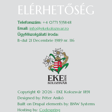
ELÉRHETŐSÉG
Belépés
Telefonszám:
+4 0771 535848
Email:
info@ekekolozsvar.ro
Ügyfélszolgálati iroda:
B-dul 21 Decembrie 1989 nr. 116
Copyright © 2026 - EKE Kolozsvár 1891
Designed by: Péter Anikó
Built on Drupal elements by: BNW Systems
Hosting by:
Codespring