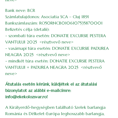
Bank neve: BCR
Számlatulajdonos: Asociatia SCA – Cluj 1891
Bankszámlaszám: RO50RNCB0106107535870001
Befizetés célja (detalii):
- szombati túra esetén: DONATIE EXCURSIE PESTERA
VANTULUI 2025 <résztvevő neve>
- vasárnapi túra esetén: DONATIE EXCURSIE PADUREA
NEAGRA 2025 <résztvevő neve>
- mindkét túra esetén: DONATIE EXCURSIE PESTERA
VANTULUI + PADUREA NEAGRA 2025 <résztvevő
neve>
Átutalás esetén kérünk, küldjétek el az átutalási
bizonylatot az alábbi e-mailcímre:
info@ekekolozsvar.ro!
A Királyerdő-hegységben található Szelek barlangja
Románia és Délkelet-Európa leghosszabb barlangja,