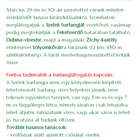
Március 29-én és 30-án szeretettel várunk minden
érdeklődőt buszos kirándulásainkra. Szombaton
meglátogatjuk a
Szelek barlangját
vezetővel, vasárnap
pedig megtekintjük a
Feketeerdő
határában található
Dubina-vízesés
t, majd a magaslaki
Zichy-kastély
érintésével
Sólyomkővár
ra túrázunk (12 km, 450 m
szintkülönbség). A túrát medvehagymaszürettel kötjük
össze.
Fontos tudnivalók a barlanglátogatás kapcsán:
A Szelek barlangja nem egy kényelmesen kiépített,
lebetonozott barlang, vizes helyeken járunk, nem
teljesen egyenletes terepen, van egy 5 m-es és egy 7
m-es függőleges létra, némely járaton csak lehajolva
lehet átjutni, ruházatunk vizes, vagy akár sáros is lehet,
jó, ha utána át tudunk öltözni.
További hasznos tanácsok:
– védősisak alatt ajánlott csősálat viselni;