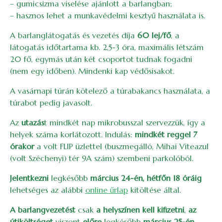
– gumicsizma viselése ajánlott a barlangban;
– hasznos lehet a munkavédelmi kesztyű használata is.
A barlanglátogatás és vezetés díja
60 lej/fő
, a
látogatás időtartama kb. 2,5-3 óra, maximális létszám
20 fő, egymás után két csoportot tudnak fogadni
(nem egy időben). Mindenki kap védősisakot.
A vasárnapi túrán kötelező a túrabakancs használata, a
túrabot pedig javasolt.
Az
utazás
t mindkét nap mikrobusszal szervezzük, így a
helyek száma korlátozott. Indulás:
mindkét
reggel 7
órakor
a volt FLIP üzlettel (buszmegálló, Mihai Viteazul
(volt Széchenyi) tér 9A szám) szembeni parkolóból.
Jelentkezni
legkésőbb
március 24-én, hétfőn 18 óráig
lehetséges az alábbi
online űrlap
kitöltése által.
A barlangvezetést
csak
a helyszínen kell kifizetni
,
az
útiköltséget
viszont
előre
legkésőbb
március 25-én,