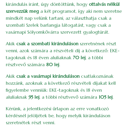
kirándulás iránt, úgy döntöttünk, hogy
ottalvás nélkül
szervezzük meg
a két programot, így aki nem szeretne
mindkét nap velünk tartani, az választhatja csak a
szombati Szelek barlangja látogatást, vagy csak a
vasárnapi Sólyomkővárra szervezett gyalogtúrát.
Akik
csak a szombati kiránduláson
szeretnének részt
venni, azok számára a részvételi díj a következő: EKE-
tagoknak és 18 éven aluliaknak
70 lej
, a többi
résztvevő számára
80 lej
.
Akik
csak a vasárnapi kiránduláson
csatlakoznának
hozzánk, azoknak a következő részvételi díjakat kell
figyelembe venniük: EKE-tagoknak és 18 éven
aluliaknak
95 lej
, a többi résztvevő számára
105 lej
.
Kérünk, a jelentkezési űrlapon az erre vonatkozó
kérdésnél jelöljétek be, hogy melyik kiránduláson
szeretnétek részt venni.