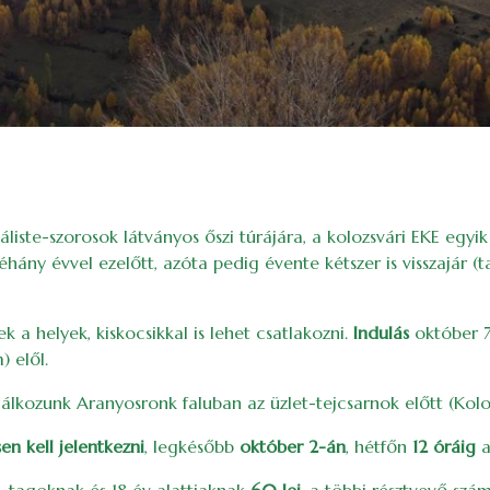
liste-szorosok látványos őszi túrájára, a kolozsvári EKE egyi
ány évvel ezelőtt, azóta pedig évente kétszer is visszajár (t
 a helyek, kiskocsikkal is lehet csatlakozni.
Indulás
október 
) elől.
álkozunk Aranyosronk faluban az üzlet-tejcsarnok előtt (Ko
en kell jelentkezni
, legkésőbb
október 2-án
, hétfőn
12 óráig
a