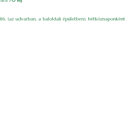
ámára
70 lej
.
116. (az udvarban, a baloldali épületben), hétköznaponként