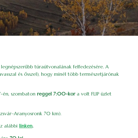
k legnépszerűbb túraútvonalának felfedezésére. A
avasszal és ősszel), hogy minél több természetjárónak
7-én, szombaton
reggel 7:00-kor
a volt FLIP üzlet
lozsvár–Aranyosronk 70 km).
z alábbi
linken
.