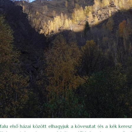
alu első házai között elhagyjuk a kövesutat (és a kék kereszt