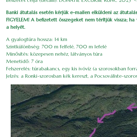
Befizetés célja (detalii): DONATIE EXCURSIE RUNC 2023 
Banki átutalás esetén kérjük e-mailen elküldeni az átutalás
FIGYELEM! A befizetett összegeket nem térítjük vissza; ha
a helyét.
A gyalogtúra hossza: 14 km
Szintkülönbség: 700 m felfelé, 700 m lefelé
Minősítés: közepesen nehéz, látványos túra
Menetidő: 7 óra
Felszerelés: túrabakancs, egy kis ivóvíz (a szorosokban for
Jelzés: a Ronki-szorosban kék kereszt, a Pocsováliste-szoro
Image