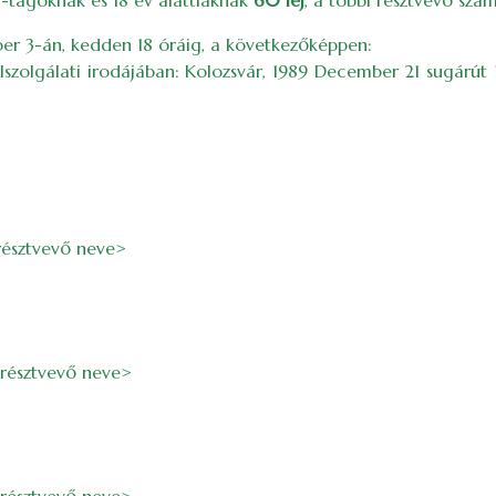
KE-tagoknak és 18 év alattiaknak
60 lej
, a többi résztvevő sz
ber 3-án, kedden 18 óráig, a következőképpen:
élszolgálati irodájában: Kolozsvár, 1989 December 21 sugárút 
résztvevő neve>
<résztvevő neve>