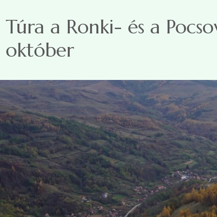
Ugrás a tartalomra
Túra a Ronki- és a Pocso
október