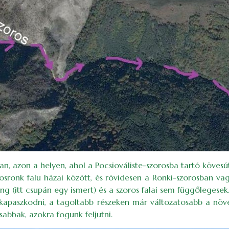
, azon a helyen, ahol a Pocsiováliste-szorosba tartó kövesút
sronk falu házai között, és rövidesen a Ronki-szorosban vag
ng (itt csupán egy ismert) és a szoros falai sem függőlegesek
apaszkodni, a tagoltabb részeken már változatosabb a növény
sabbak, azokra fogunk feljutni.