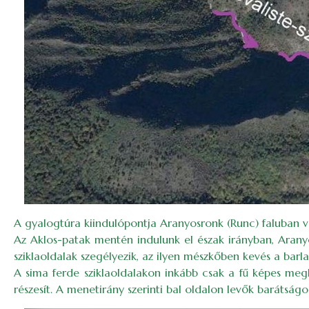
A gyalogtúra kiindulópontja Aranyosronk (Runc) faluban van
Az Aklos-patak mentén indulunk el észak irányban, Aranyo
sziklaoldalak szegélyezik, az ilyen mészkőben kevés a barla
A sima ferde sziklaoldalakon inkább csak a fű képes megk
részesít. A menetirány szerinti bal oldalon levők barátságo