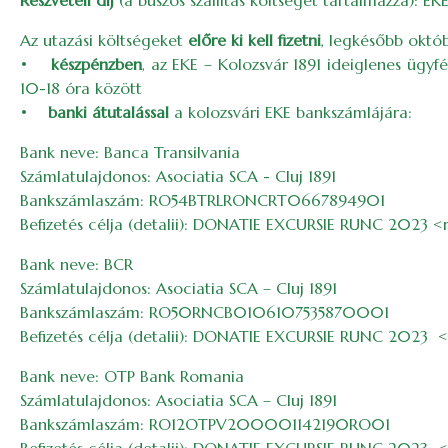
Részvételi díj
(a buszos szállítás költségét tartalmazza): E
Az utazási költségeket
előre ki kell fizetni
, legkésőbb októ
•
készpénzben
, az EKE – Kolozsvár 1891 ideiglenes ügyf
10-18 óra között
•
banki átutalással
a kolozsvári EKE bankszámlájára:
Bank neve: Banca Transilvania
Számlatulajdonos: Asociatia SCA - Cluj 1891
Bankszámlaszám: RO54BTRLRONCRT0667894901
Befizetés célja (detalii): DONATIE EXCURSIE RUNC 2023 <
Bank neve: BCR
Számlatulajdonos: Asociatia SCA – Cluj 1891
Bankszámlaszám: RO50RNCB0106107535870001
Befizetés célja (detalii): DONATIE EXCURSIE RUNC 2023 
Bank neve: OTP Bank Romania
Számlatulajdonos: Asociatia SCA – Cluj 1891
Bankszámlaszám: RO12OTPV200001142190RO01