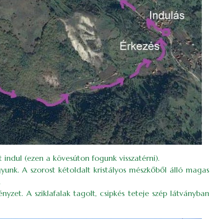
 indul (ezen a kövesúton fogunk visszatérni).
yunk. A szorost kétoldalt kristályos mészkőből álló magas
.
zet. A sziklafalak tagolt, csipkés teteje szép látványban