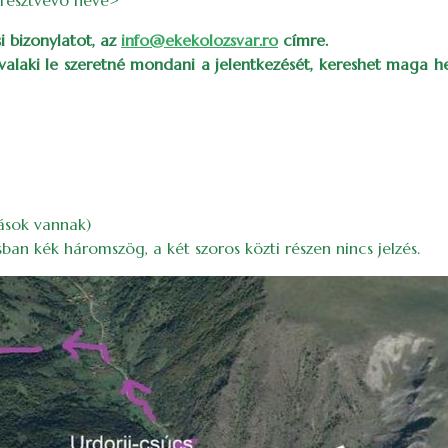
<résztvevő neve>
i bizonylatot, az
info@ekekolozsvar.ro
címre.
 valaki le szeretné mondani a jelentkezését, kereshet maga h
rások vannak)
sban kék háromszög, a két szoros közti részen nincs jelzés.