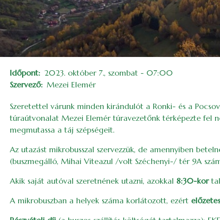
Időpont
2023. október 7., szombat - 07:00
Szervező
Mezei Elemér
Szeretettel várunk minden kirándulót a Ronki- és a Pocsová
túraútvonalat Mezei Elemér túravezetőnk térképezte fel néh
megmutassa a táj szépségeit.
Az utazást mikrobusszal szervezzük, de amennyiben betelnek
(buszmegálló, Mihai Viteazul /volt Széchenyi-/ tér 9A szám
Akik saját autóval szeretnének utazni, azokkal
8:30-kor
tal
A mikrobuszban a helyek száma korlátozott, ezért
előzetes