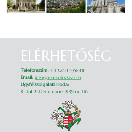
ELÉRHETŐSÉG
Belépés
Telefonszám:
+4 0771 535848
Email:
info@ekekolozsvar.ro
Ügyfélszolgálati iroda:
B-dul 21 Decembrie 1989 nr. 116