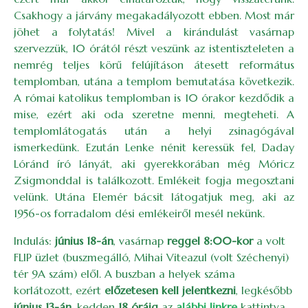
Csakhogy a járvány megakadályozott ebben. Most már
jöhet a folytatás! Mivel a kirándulást vasárnap
szervezzük, 10 órától részt veszünk az istentiszteleten a
nemrég teljes körű felújításon átesett református
templomban, utána a templom bemutatása következik.
A római katolikus templomban is 10 órakor kezdődik a
mise, ezért aki oda szeretne menni, megteheti. A
templomlátogatás után a helyi zsinagógával
ismerkedünk. Ezután Lenke nénit keressük fel, Daday
Lóránd író lányát, aki gyerekkorában még Móricz
Zsigmonddal is találkozott. Emlékeit fogja megosztani
velünk. Utána Elemér bácsit látogatjuk meg, aki az
1956-os forradalom dési emlékeiről mesél nekünk.
Indulás:
június 18-án
, vasárnap
reggel 8:00-kor
a volt
FLIP üzlet (buszmegálló, Mihai Viteazul (volt Széchenyi)
tér 9A szám) elől. A buszban a helyek száma
korlátozott, ezért
előzetesen kell jelentkezni
, legkésőbb
június 13-án
, kedden
18 óráig
az
alábbi linkre
kattintva.