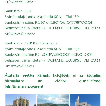
<résztvevő neve>
Bank neve: BCR
Számlatulajdonos: Asociatia SCA – Cluj 1891
Bankszámlaszám: RO50RNCB0106107535870001
Befizetés célja (detalii): DONATIE EXCURSIE DEJ 2023
<résztvevő neve>
Bank neve: OTP Bank Romania
Számlatulajdonos: Asociatia SCA – Cluj 1891
Bankszámlaszám: RO12OTPV200001142190RO01
Befizetés célja (detalii): DONATIE EXCURSIE DEJ 2023
<résztvevő neve>
Átutalás esetén kérünk, küldjétek el az átutalási
bizonylatot az alábbi e-mailcímre:
info@ekekolozsvar.ro!
Image