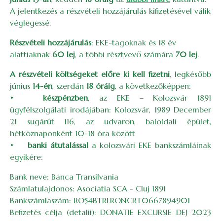
A jelentkezés a részvételi hozzájárulás kifizetésével válik
véglegessé.
Részvételi hozzájárulás
: EKE-tagoknak és 18 év
alattiaknak
60 lej
, a többi résztvevő számára
70 lej
.
A részvételi
költségeket előre ki kell fizetni
, legkésőbb
június
14-én
, szerdán
18 óráig
, a következőképpen:
•
készpénzben
, az EKE – Kolozsvár 1891
ügyfélszolgálati irodájában: Kolozsvár, 1989 December
21 sugárút 116, az udvaron, baloldali épület,
hétköznaponként 10-18 óra között
•
banki átutalással
a kolozsvári EKE bankszámláinak
egyikére:
Bank neve: Banca Transilvania
Számlatulajdonos: Asociatia SCA - Cluj 1891
Bankszámlaszám: RO54BTRLRONCRT0667894901
Befizetés célja (detalii): DONATIE EXCURSIE DEJ 2023