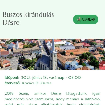
Ugrás a tartalomra
Buszos kirándulás
CÍMLAP
Désre
Időpont
2023. június 18., vasárnap - 08:00
Szervező
Kovács D. Zsuzsa
2019 őszén, amikor Désre látogattunk, igazi
meglepetés volt számunkra, hogy mennyi a látnivaló,
ezért már akkor elhatároztuk, hogy visszatérünk.