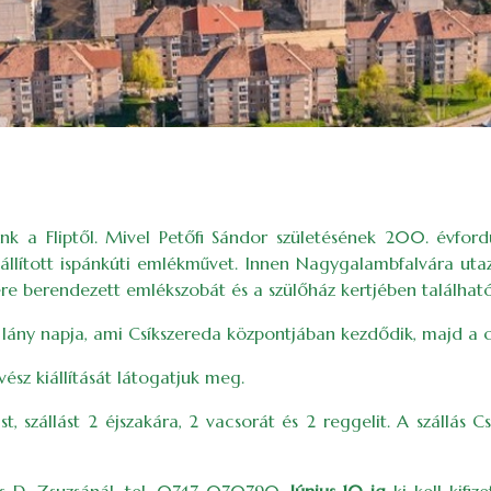
nk a Fliptől. Mivel Petőfi Sándor születésének 200. évford
lállított ispánkúti emlékművet. Innen Nagygalambfalvára u
re berendezett emlékszobát és a szülőház kertjében található 
 lány napja, ami Csíkszereda központjában kezdődik, majd a c
sz kiállítását látogatjuk meg.
ást, szállást 2 éjszakára, 2 vacsorát és 2 reggelit. A szállás