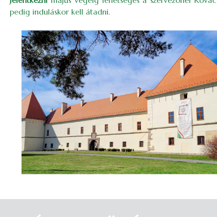
Jelentkezni
május végéig lehetséges a szervezőnél Kovác
pedig induláskor kell átadni.
Image