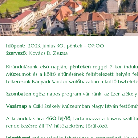
Időpont
2023. június 30., péntek - 07:00
Szervező
Kovács D. Zsuzsa
Kirándulásunk első napján,
pénteken
reggel 7-kor indulu
Múzeumot és a költő eltűnésének feltételezett helyén fe
felkeressük Kányádi Sándor szülőházában a költő tiszteleté
Szombaton
egész napos program vár ránk: az Ezer székely
Vasárnap
a Csíki Székely Múzeumban Nagy István festőművé
A kirándulás ára
460 lej/fő
, tartalmazza a buszos szállít
rendelkezésre áll TV, hűtőszekrény, törülköző.