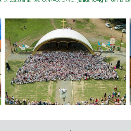
s D. Zsuzsánál, tel. 0747-070790.
Június 10-ig
ki kell kifiz