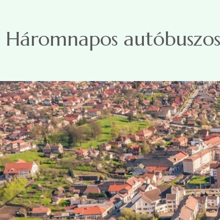
Ugrás a tartalomra
Háromnapos autóbuszos 