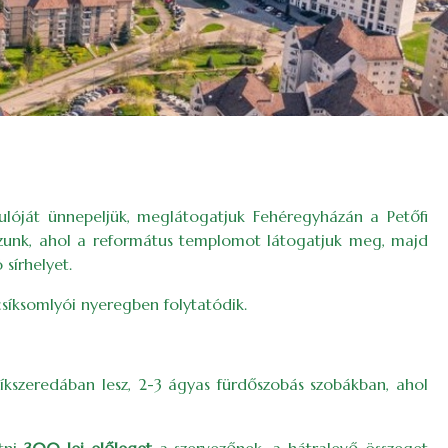
ulóját ünnepeljük, meglátogatjuk Fehéregyházán a Petőfi
tazunk, ahol a református templomot látogatjuk meg, majd
sírhelyet.
síksomlyói nyeregben folytatódik.
 Csíkszeredában lesz, 2-3 ágyas fürdőszobás szobákban, ahol