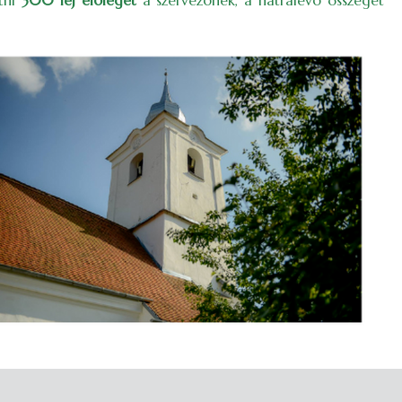
etni
300 lej előleget
a szervezőnek, a hátralevő összeget