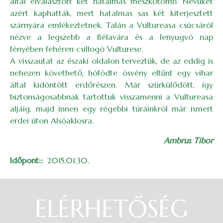
által elválasztott két hatalmas mészkőtömb. Nevüket
azért kaphatták, mert hatalmas sas két kiterjesztett
szárnyára emlékeztetnek. Talán a Vultureasa csúcsáról
nézve a legszebb a Bélavára és a lenyugvó nap
fényében fehéren csillogó Vulturese.
A visszautat az északi oldalon terveztük, de az eddig is
nehezen követhető, hófödte ösvény eltűnt egy vihar
által kidöntött erdőrészen. Már szürkülődött, így
biztonságosabbnak tartottuk visszamenni a Vultureasa
aljáig, majd innen egy régebbi túráinkról már ismert
erdei úton Alsóaklosra.
Ambrus Tibor
Időpont:
2015.01.30.
ELÉRHETŐSÉG
Belépés