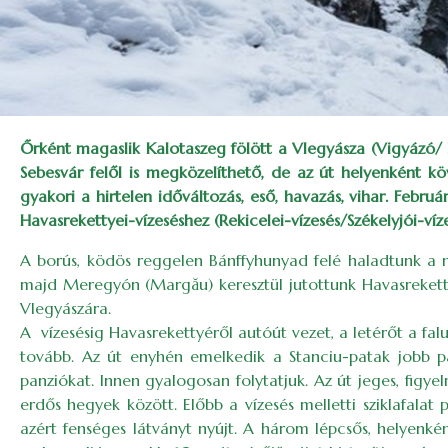
Őrként magaslik Kalotaszeg fölött a Vlegyásza (Vigyázó/
Sebesvár felől is megközelíthető, de az út helyenként kö
gyakori a hirtelen időváltozás, eső, havazás, vihar. Febr
Havasrekettyei-vízeséshez (Rekicelei-vízesés/Székelyjói-víz
A borús, ködös reggelen Bánffyhunyad felé haladtunk a na
majd Meregyón (Margău) keresztül jutottunk Havasrekettyér
Vlegyá­szára.
A vízesésig Havasre­kettyéről autóút vezet, a letérőt a f
tovább. Az út enyhén emelkedik a Stanciu-patak jobb pa
panziókat. Innen gyalogosan folytatjuk. Az út jeges, figyel
erdős hegyek között. Előbb a vízesés melletti sziklafalat
azért fenséges látványt nyújt. A három lépcsős, helyen