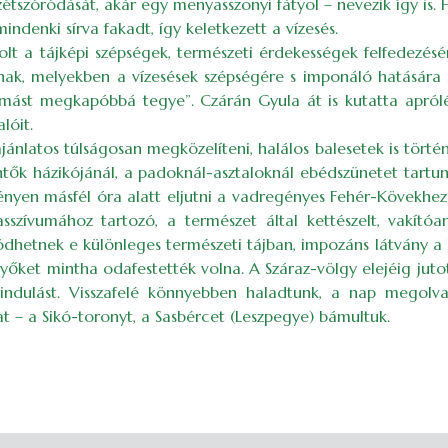
 szétszóródását, akár egy menyasszonyi fátyol – nevezik így 
indenki sírva fakadt, így keletkezett a vízesés.
lt a tájképi szépségek, természeti érdekességek felfedezésér
knak, melyekben a vízesések szépségére s imponáló hatására
st megkapóbbá tegye”. Czárán Gyula át is kutatta aprólék
lóit.
nlatos túlságosan megközelíteni, halálos balesetek is történte
mentők házikójánál, a padoknál-asztaloknál ebédszünetet tart
vényen másfél óra alatt eljutni a vadregényes Fehér-Kövekhe
sszívumához tartozó, a természet által kettészelt, vakító
dhetnek e különleges természeti tájban, impozáns látvány a 
enyőket mintha odafestették volna. A Száraz-völgy elejéig ju
aindulást. Visszafelé könnyebben haladtunk, a nap megolva
t – a Sikó-toronyt, a Sasbércet (Leszpegye) bámultuk.