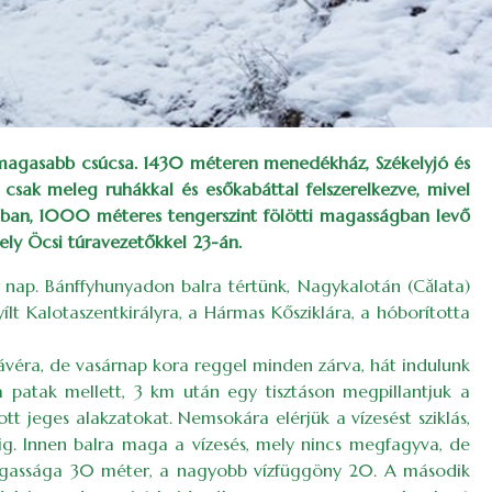
egmagasabb csúcsa. 1430 méteren menedékház, Székelyjó és
 csak meleg ruhákkal és esőkabáttal felszerelkezve, mivel
dalában, 1000 méteres tengerszint fölötti magasságban levő
kely Öcsi túravezetőkkel 23-án.
a nap. Bánffyhunyadon balra tértünk, Nagykalotán (Călata)
lt Kalotaszentkirályra, a Hármas Kősziklára, a hóborította
kávéra, de vasárnap kora reggel minden zárva, hát indulunk
 patak mellett, 3 km után egy tisztáson megpillantjuk a
ott jeges alakzatokat. Nemsokára elérjük a vízesést sziklás,
ndig. Innen balra maga a vízesés, mely nincs megfagyva, de
 magassága 30 méter, a nagyobb vízfüggöny 20. A második