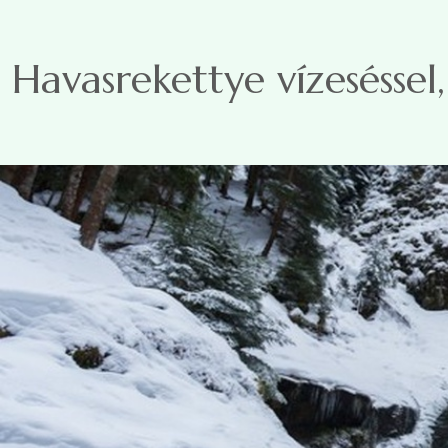
Ugrás a tartalomra
Havasrekettye vízeséssel