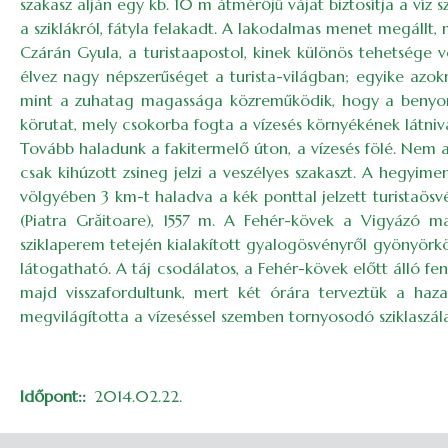
szakasz alján egy kb. 10 m átmérőjű vájat biztosítja a víz
a sziklákról, fátyla felakadt. A lakodalmas menet megállt, m
Czárán Gyula, a turistaapostol, kinek különös tehetsége vo
élvez nagy népszerűséget a turista-világban; egyike azo
mint a zuhatag magassága közreműködik, hogy a benyomá
körutat, mely csokorba fogta a vízesés környékének látniva
Tovább haladunk a fakitermelő úton, a vízesés fölé. Nem ajá
csak kihúzott zsineg jelzi a veszélyes szakaszt. A hegyi
völgyében 3 km-t haladva a kék ponttal jelzett turistaös
(Piatra Grăitoare), 1557 m. A Fehér-kövek a Vigyázó ma
sziklaperem tetején kialakított gyalogösvényről gyönyörkö
látogatható. A táj csodálatos, a Fehér-kövek előtt álló f
majd visszafordultunk, mert két órára terveztük a haz
megvilágította a vízeséssel szemben tornyosodó sziklaszála
Időpont:
2014.02.22.