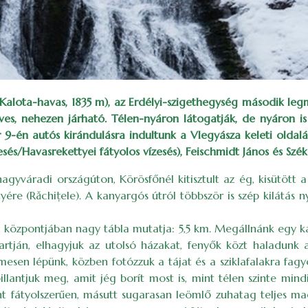
 Kalota-havas, 1835 m), az Erdélyi-szigethegység második l
ves, nehezen járható. Télen-nyáron látogatják, de nyáron is
uár 9-én autós kirándulásra indultunk a Vlegyásza keleti ol
esés/Havasrekettyei fátyolos vízesés), Feischmidt János és Szé
gyváradi országúton, Körös­főnél kitisztult az ég, kisütött 
e (Răchiţele). A kanyargós útról többször is szép kilátás nyí
alu központjában nagy tábla mutatja: 5,5 km. Megállnánk egy 
rtján, elhagyjuk az utolsó házakat, fenyők közt haladunk a
mesen lépünk, közben fotózzuk a tájat és a sziklafalakra fagy
 pillantjuk meg, amit jég borít most is, mint télen szinte mi
ként fátyolszerűen, másutt sugarasan leömlő zuhatag teljes