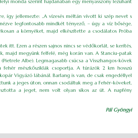
is. Helyi monda szerint hajdanában egy menyasszony lezuhant
e, így jellemezte: „A vízesés méltán vívott ki szép nevet s
 nézve legfontosabb mindkét tényező, – úgy a víz bősége,
osan a környéket, majd elkészítette a csodálatos Próba
k itt. Ezen a részen sajnos nincs se védőkorlát, se kerítés,
unk, majd megyünk felfelé, még korán van. A Stanciu-patak
z (Pietrele Albe). Legmagasabb csúcsa a Visszhangos-kövek
an fehér mészkősziklák csoportja. A túrázók 2 km hosszú
kopár Vigyázó lábánál. Barlang is van, de csak engedéllyel
tottunk a jeges úton, onnan csodáltuk meg a Fehér-köveket,
sztotta a jeget, nem volt olyan síkos az út. A napfény
Pál Gyöngyi