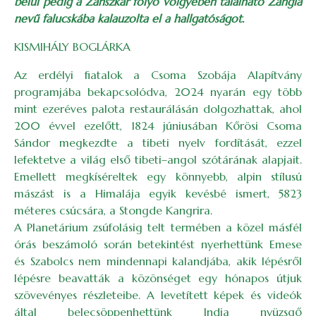
belül pedig a Zanszkár folyó völgyében található Zangla
nevű falucskába kalauzolta el a hallgatóságot.
KISMIHÁLY BOGLÁRKA
Az erdélyi fiatalok a Csoma Szobája Alapítvány
programjába bekapcsolódva, 2024 nyarán egy több
mint ezeréves palota restaurálásán dolgozhattak, ahol
200 évvel ezelőtt, 1824 júniusában Kőrösi Csoma
Sándor megkezdte a tibeti nyelv fordítását, ezzel
lefektetve a világ első tibeti–angol szótárának alapjait.
Emellett megkíséreltek egy könnyebb, alpin stílusú
mászást is a Himalája egyik kevésbé ismert, 5823
méteres csúcsára, a Stongde Kangrira.
A Planetárium zsúfolásig telt termében a közel másfél
órás beszámoló során betekintést nyerhettünk Emese
és Szabolcs nem mindennapi kalandjába, akik lépésről
lépésre beavatták a közönséget egy hónapos útjuk
szövevényes részleteibe. A levetített képek és videók
által belecsöppenhettünk India nyüzsgő