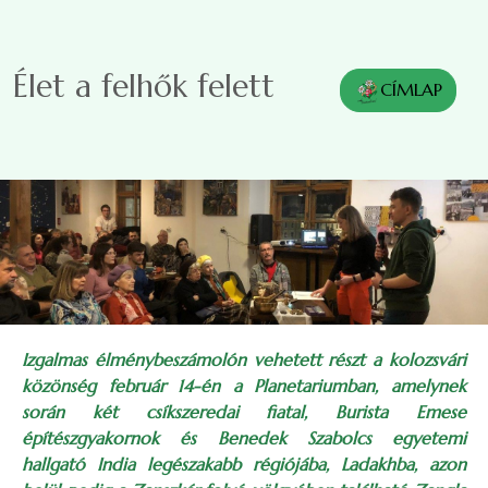
Ugrás a tartalomra
Élet a felhők felett
CÍMLAP
Izgalmas élménybeszámolón vehetett részt a kolozsvári
közönség február 14-én a Planetariumban, amelynek
során két csíkszeredai fiatal, Burista Emese
építészgyakornok és Benedek Szabolcs egyetemi
hallgató India legészakabb régiójába, Ladakhba, azon