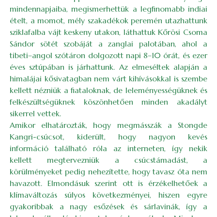
mindennapjaiba, megismerhettük a legfinomabb indiai
ételt, a momot, mély szakadékok peremén utazhattunk
sziklafalba vájt keskeny utakon, láthattuk Kőrösi Csoma
Sándor sötét szobáját a zanglai palotában, ahol a
tibeti–angol szótáron dolgozott napi 8–10 órát, és ezer
éves sztúpában is járhattunk. Az elmeséltek alapján a
himalájai kősivatagban nem várt kihívásokkal is szembe
kellett nézniük a fiataloknak, de leleményességüknek és
felkészültségüknek köszönhetően minden akadályt
sikerrel vettek.
Amikor elhatározták, hogy megmásszák a Stongde
Kangri-csúcsot, kiderült, hogy nagyon kevés
információ található róla az interneten, így nekik
kellett megtervezniük a csúcstámadást, a
körülményeket pedig nehezítette, hogy tavasz óta nem
havazott. Elmondásuk szerint ott is érzékelhetőek a
klímaváltozás súlyos következményei, hiszen egyre
gyakoribbak a nagy esőzések és sárlavinák, így a