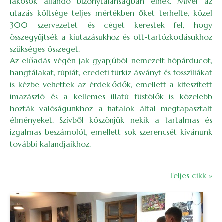
lakosok állandó bizonytalanságban élnek. Mivel az
utazás költsége teljes mértékben őket terhelte, közel
300 szervezetet és céget kerestek fel, hogy
összegyűjtsék a kiutazásukhoz és ott-tartózkodásukhoz
szükséges összeget.
Az előadás végén jak gyapjúból nemezelt hópárducot,
hangtálakat, rúpiát, eredeti türkiz ásványt és fosszíliákat
is kézbe vehettek az érdeklődők, emellett a kifeszített
imazászló és a kellemes illatú füstölők is közelebb
hozták valóságunkhoz a fiatalok által megtapasztalt
élményeket. Szívből köszönjük nekik a tartalmas és
izgalmas beszámolót, emellett sok szerencsét kívánunk
további kalandjaikhoz.
Teljes cikk »