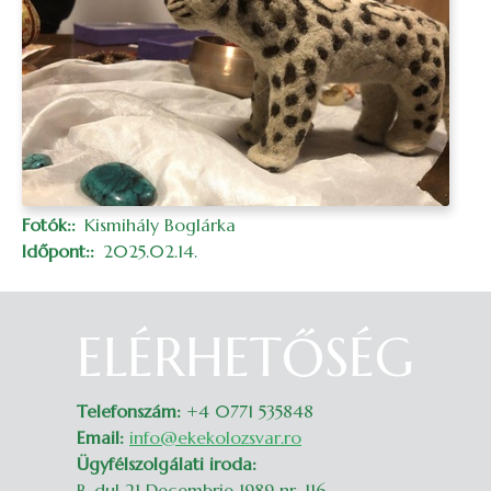
Fotók:
Kismihály Boglárka
Időpont:
2025.02.14.
ELÉRHETŐSÉG
Belépés
Telefonszám:
+4 0771 535848
Email:
info@ekekolozsvar.ro
Ügyfélszolgálati iroda:
B-dul 21 Decembrie 1989 nr. 116