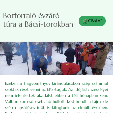
Ugrás a tartalomra
Borforraló évzáró
CÍMLAP
túra a Bácsi-torokban
Ezeken a hagyományos kirándulásokon szép számmal
szoktak részt venni az EKE-tagok. Az időjárás szeszélyei
nem jelentettek akadályt ebben a téli hónapban sem.
Volt, mikor eső esett, hó hullott, köd borult a tájra, de
szép napsütéses időt is kifogtunk az elmúlt években.