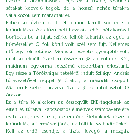
Ezekre a kirándulásokra eljöttek a kisebb, rövidebb
sétákat kedvelő tagok, de a hosszú, nehéz túrákra
vállalkozók sem maradtak el.
Ebben az évben zord téli napon került sor erre a
kirándulásra. Az előző heti havazás fehér hótakaróval
borította be a tájat, szürke felhők takarták az eget, a
hőmérséklet 0 fok körül volt, szél sem fújt. Kellemes
idő egy téli sétához. Mégis a részvétel gyengébb volt,
mint az elmúlt években, összesen 38-an voltunk. Két,
majdnem egyforma létszámú csoportban érkeztünk.
Egy része a Törökvágás tetejéről indult Szilágyi András
túravezetővel reggel 9 órakor, a második csoport
Márton Erzsébet túravezetővel a 31-es autóbusztól 10
órakor.
Ez a túra jó alkalom az összegyűlt EKE-tagoknak az
eltelt év túráival kapcsolatos élmények számbavételére
és tervezgetésre az új esztendőre. Életünknek része a
kirándulás, a természetjárás, ez tölti ki szabadidőnket.
Kell az erdő csendje, a tiszta levegő, a mozgás,