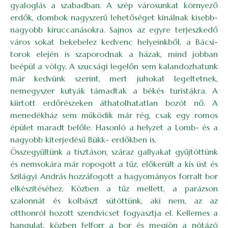
gyaloglás a szabadban. A szép városunkat környező
erdők, dombok nagyszerű lehetőséget kínálnak kisebb-
nagyobb kiruccanásokra. Sajnos az egyre terjeszkedő
város sokat bekebelez kedvenc helyeinkből, a Bácsi-
torok elején is szaporodnak a házak, mind jobban
beépül a völgy. A szucsági legelőn sem kalandozhatunk
már kedvünk szerint, mert juhokat legeltetnek,
nemegyszer kutyák támadtak a békés turistákra. A
kiirtott erdőrészeken áthatolhatatlan bozót nő. A
menedékház sem működik már rég, csak egy romos
épület maradt belőle. Hasonló a helyzet a Lomb- és a
nagyobb kiterjedésű Bükk- erdőkben is.
Összegyűltünk a tisztáson, száraz gallyakat gyűjtöttünk
és nemsokára már ropogott a tűz, előkerült a kis üst és
Szilágyi András hozzáfogott a hagyományos forralt bor
elkészítéséhez. Közben a tűz mellett, a parázson
szalonnát és kolbászt sütöttünk, aki nem, az az
otthonról hozott szendvicset fogyasztja el. Kellemes a
hangulat, közben felforr a bor és megjön a nótázó