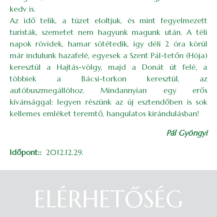
kedv is.
Az idő telik, a tüzet eloltjuk, és mint fegyelmezett
turisták, szemetet nem hagyunk magunk után. A téli
napok rövidek, hamar sötétedik, így déli 2 óra körül
már indulunk hazafelé, egyesek a Szent Pál-tetőn (Hója)
keresztül a Hajtás-völgy, majd a Donát út felé, a
többiek a Bácsi-torkon keresztül, az
autóbuszmegállóhoz. Mindannyian egy erős
kívánsággal: legyen részünk az új esztendőben is sok
kellemes emléket teremtő, hangulatos kirándulásban!
Pál Gyöngyi
Időpont:
2012.12.29.
ELÉRHETŐSÉG
Belépés