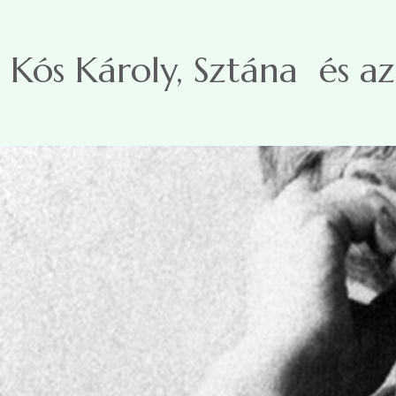
Ugrás a tartalomra
Kós Károly, Sztána és a