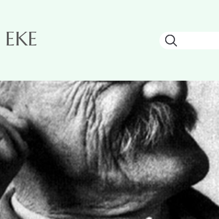
z EKE
Keresés