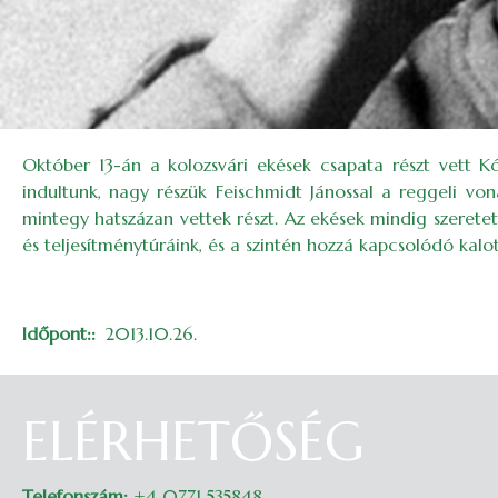
Október 13-án a kolozsvári ekések csapata részt vett K
indultunk, nagy részük Feischmidt Jánossal a reggeli von
mintegy hatszázan vettek részt. Az ekések mindig szeretet
és teljesítménytúráink, és a szintén hozzá kapcsolódó kalo
Időpont:
2013.10.26.
ELÉRHETŐSÉG
Telefonszám:
+4 0771 535848