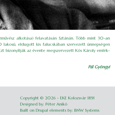
szművész alkotása) felavatásán Sztánán. Több mint 30-an
20 lakosú, eldugott kis falucskában szervezett ünnepségen
 Ezt bizonyítják az évente megszervezett Kós Károly emlék-
Pál Gyöngyi
Copyright © 2026 - EKE Kolozsvár 1891
Belépés
Designed by: Péter Anikó
Built on Drupal elements by: BNW Systems