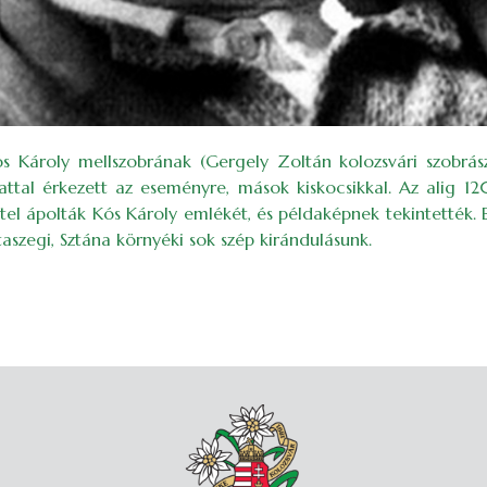
ós Ká­roly mellszobrának (Gergely Zoltán kolozsvári szobrá
attal érkezett az eseményre, mások kiskocsikkal. Az alig 1
tel ápolták Kós Károly emlékét, és példaképnek tekintették.
taszegi, Sztána környéki sok szép kirándulásunk.