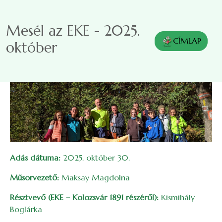
Ugrás a tartalomra
Mesél az EKE - 2025.
CÍMLAP
október
Adás dátuma:
2025. október 30.
Műsorvezető:
Maksay Magdolna
Résztvevő (EKE – Kolozsvár 1891 részéről):
Kismihály
Boglárka