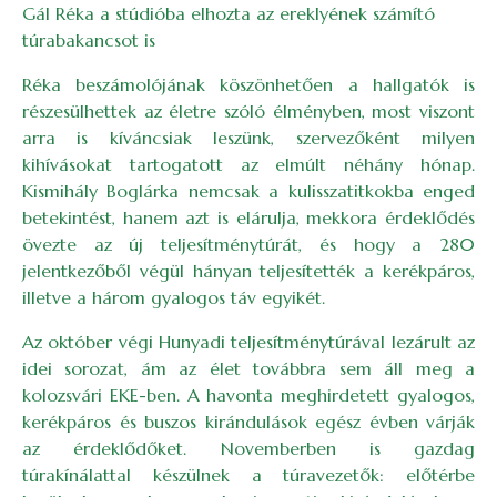
Gál Réka a stúdióba elhozta az ereklyének számító
túrabakancsot is
Réka beszámolójának köszönhetően a hallgatók is
részesülhettek az életre szóló élményben, most viszont
arra is kíváncsiak leszünk, szervezőként milyen
kihívásokat tartogatott az elmúlt néhány hónap.
Kismihály Boglárka nemcsak a kulisszatitkokba enged
betekintést, hanem azt is elárulja, mekkora érdeklődés
övezte az új teljesítménytúrát, és hogy a 280
jelentkezőből végül hányan teljesítették a kerékpáros,
illetve a három gyalogos táv egyikét.
Az október végi Hunyadi teljesítménytúrával lezárult az
idei sorozat, ám az élet továbbra sem áll meg a
kolozsvári EKE-ben. A havonta meghirdetett gyalogos,
kerékpáros és buszos kirándulások egész évben várják
az érdeklődőket. Novemberben is gazdag
túrakínálattal készülnek a túravezetők: előtérbe