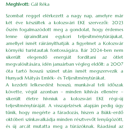
Meghívott:
Gál Réka
Szombat reggel elérkezett a nagy nap, amelyre már
két éve készültek a kolozsvári EKE szervezői: 2023
őszén fogalmazódott meg a gondolat, hogy érdemes
lenne újraindítani egykori teljesítménytúrájukat,
amellyel ismét ráirányíthatják a figyelmet a Kolozsvár
környéki turistautak fontosságára. Bár 2024-ben nem
sikerült elegendő energiát fordítani az ötlet
megvalósítására, idén januárban végleg eldőlt: a 2007
óta tartó hosszú szünet után ismét megszervezik a
Hunyadi Mátyás Emlék- és Teljesítménytúrákat.
A kezdeti lelkesedést hosszú, munkával teli időszak
követte, végül azonban – minden kihívás ellenére –
sikerült életre hívniuk a kolozsvári EKE régi-új
teljesítménytúráját. A visszajelzések alapján pedig úgy
tűnik, hogy megérte a fáradozás, hiszen a Bükk-erdő
októberi színkavalkádja minden résztvevőt lenyűgözött,
és új arcát mutatta meg a túrázóknak. Ráadásul az