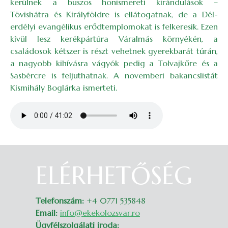
kerülnek a buszos honismereti kirándulások –
Tövishátra és Királyföldre is ellátogatnak, de a Dél-
erdélyi evangélikus erődtemplomokat is felkeresik. Ezen
kívül lesz kerékpártúra Váralmás környékén, a
családosok kétszer is részt vehetnek gyerekbarát túrán,
a nagyobb kihívásra vágyók pedig a Tolvajkőre és a
Sasbércre is feljuthatnak. A novemberi bakancslistát
Kismihály Boglárka ismerteti.
Audio file
ELÉRHETŐSÉG
Belépés
Telefonszám:
+4 0771 535848
Email:
info@ekekolozsvar.ro
Ügyfélszolgálati iroda: