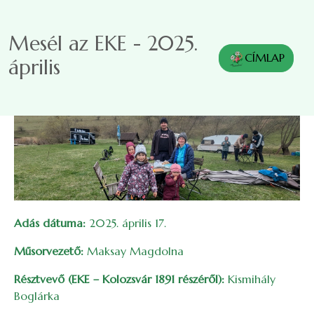
Ugrás a tartalomra
Mesél az EKE - 2025.
CÍMLAP
április
Adás dátuma:
2025. április 17.
Műsorvezető:
Maksay Magdolna
Résztvevő (EKE – Kolozsvár 1891 részéről):
Kismihály
Boglárka