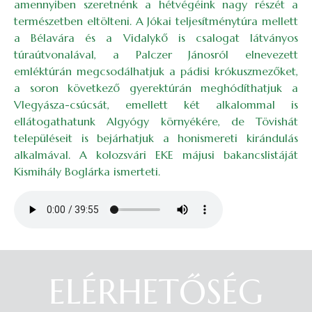
amennyiben szeretnénk a hétvégéink nagy részét a
természetben eltölteni. A Jókai teljesítménytúra mellett
a Bélavára és a Vidalykő is csalogat látványos
túraútvonalával, a Palczer Jánosról elnevezett
emléktúrán megcsodálhatjuk a pádisi krókuszmezőket,
a soron következő gyerektúrán meghódíthatjuk a
Vlegyásza-csúcsát, emellett két alkalommal is
ellátogathatunk Algyógy környékére, de Tövishát
településeit is bejárhatjuk a honismereti kirándulás
alkalmával. A kolozsvári EKE májusi bakancslistáját
Kismihály Boglárka ismerteti.
Audio file
ELÉRHETŐSÉG
Belépés