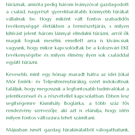
túráznak, amióta pedig három leányzóval gazdagodott
a család, nagyrészt gyerekbarátabb, könnyebb túrákat
vállalnak be. Hogy miként vált fontos szabadidős
tevékenységgé életükben a természetjárás, s milyen
kihívást jelent három lánnyal elindulni túrázni, arról ők
maguk fognak mesélni, emellett arra is kíváncsiak
vagyunk, hogy mikor kapcsolódtak be a kolozsvári EKE
tevékenységébe és milyen élmény ilyen sok családdal
együtt túrázni.
Kevesebb, mint egy hónap maradt hátra az idei Jókai
Mór Emlék- és Teljesítménytúrákig, ezért indokoltnak
találjuk, hogy megosszuk a legfontosabb tudnivalókat a
jelentkezéssel és a részvétellel kapcsolatban. Ebben lesz
segítségemre Kismihály Boglárka, a több száz fős
rendezvény szervezője, aki azt is elárulja, hogy idén
milyen fontos változásra lehet számítani.
Májusban ismét gazdag túrakínálatból válogathatunk,