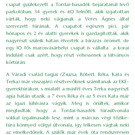
csapat gyülekezett a Tordai-hasadék bejáratánál levő
parkolóban, 34 gyerek és 40 felnőtt, akik izgatottan
várták, hogy neki vágjanak a Veres Ágnes által
szervezett túrának. A csapatot egészen pici, pár
hónapos és 2 év alatti gyerekek is gazdagították, akik
nagyrészt szüleik hátán élvezték a túrázás örömét, de
egy 10 fős marosvásárhelyi csapat is vállalta a korai
indulást csak azért, hogy részt vehessenek a látványos
körtúrán.
A Váradi család tagjai (Zsuzsa, Róbert, Réka, Kata és
Terka) már visszajáró résztvevőknek számítanak az EKE-
gyerektúrákon, s mialatt a másfél éves Terka nagyrészt
apja hátán utazik, a 7 éves Réka és az 5 éves Kata már
az igazi kihívásra vágyik. Meg is örültek, amikor
megtudták, hogy a Tordai-hasadék túraútvonala
sokkal izgalmasabb lesz, mint a március végi tőzike-
túra könnyed völgyi útvonala, így lelkesen vágtak neki
az emelkedőnek. A szülők már évek óta rendszeresen