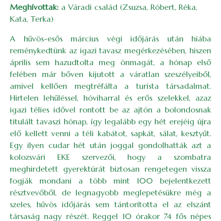
Meghívottak:
a Váradi család (Zsuzsa, Róbert, Réka,
Kata, Terka)
A hűvös-esős március végi időjárás után hiába
reménykedtünk az igazi tavasz megérkezésében, hiszen
április sem hazudtolta meg önmagát, a hónap első
felében már bőven kijutott a váratlan szeszélyeiből,
amivel kellően megtréfálta a turista társadalmat.
Hirtelen lehűléssel, hóviharral és erős szelekkel, azaz
igazi télies idővel rontott be az ajtón a bolondosnak
titulált tavaszi hónap, így legalább egy hét erejéig újra
elő kellett venni a téli kabátot, sapkát, sálat, kesztyűt.
Egy ilyen cudar hét után joggal gondolhatták azt a
kolozsvári EKE szervezői, hogy a szombatra
meghirdetett gyerektúrát biztosan rengetegen vissza
fogják mondani a több mint 100 bejelentkezett
résztvevőből, de legnagyobb meglepetésükre még a
szeles, hűvös időjárás sem tántorította el az elszánt
társaság nagy részét. Reggel 10 órakor 74 fős népes