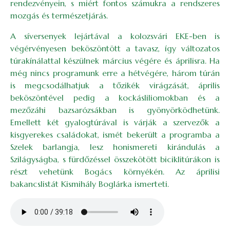
rendezvényein, s miért fontos számukra a rendszeres
mozgás és természetjárás.
A síversenyek lejártával a kolozsvári EKE-ben is
végérvényesen beköszöntött a tavasz, így változatos
túrakínálattal készülnek március végére és áprilisra. Ha
még nincs programunk erre a hétvégére, három túrán
is megcsodálhatjuk a tőzikék virágzását, április
beköszöntével pedig a kockásliliomokban és a
mezőzáhi bazsarózsákban is gyönyörködhetünk.
Emellett két gyalogtúrával is várják a szervezők a
kisgyerekes családokat, ismét bekerült a programba a
Szelek barlangja, lesz honismereti kirándulás a
Szilágyságba, s fürdőzéssel összekötött biciklitúrákon is
részt vehetünk Bogács környékén. Az áprilisi
bakancslistát Kismihály Boglárka ismerteti.
Audio file