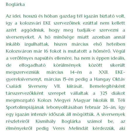
Boglárka
Az idei, hosszú és hóban gazdag tél igazán biztató volt,
így a kolozsvári EKE szervezőinek ezúttal nem kellett
azért aggódniuk, hogy meg tudják-e szervezni a
síversenyeket. A hó minősége miatt azonban annál
inkább izgulhattak, hiszen március első heteiben
Kolozsváron már 16 fokot is mutatott a hőmérő. Végül
a verőfényes napsütés ellenére, ha nem is éppen ideális,
de elfogadható körülmények között sikerült
megszervezniük március 14-én a XXII. EKE-
gyereksíversenyt, március 15-én pedig a Hangay Oktáv
Családi Síverseny VII. kiírását. Bemelegítésként
társszervezőkként szerepet vállaltak a 325 diákot
megmozgató Kolozs Megyei Magyar Iskolák III. Téli
Sportolimpiájának lebonyolításában február 26-án, így
egy igazán intenzív időszak áll mögöttük. A síversenyek
részleteiről Kismihály Boglárka számol be, az
élményekről pedig Veres Melindát kérdezzük, aki