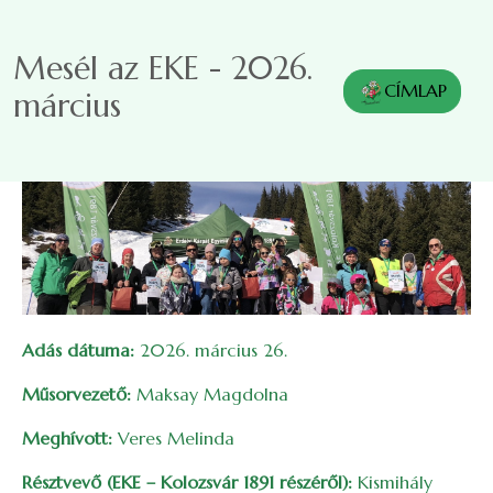
Ugrás a tartalomra
Mesél az EKE - 2026.
CÍMLAP
március
Adás dátuma:
2026. március 26.
Műsorvezető:
Maksay Magdolna
Meghívott:
Veres Melinda
Résztvevő (EKE – Kolozsvár 1891 részéről):
Kismihály