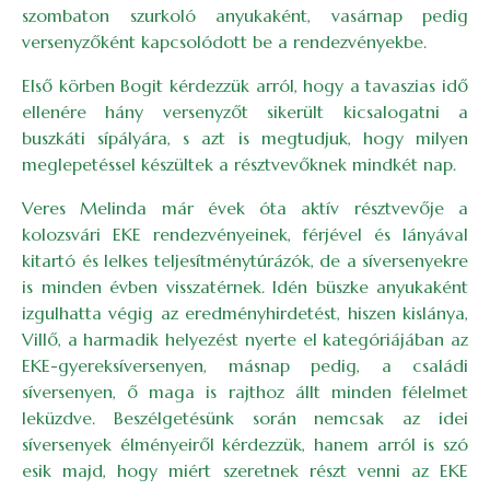
szombaton szurkoló anyukaként, vasárnap pedig
versenyzőként kapcsolódott be a rendezvényekbe.
Első körben Bogit kérdezzük arról, hogy a tavaszias idő
ellenére hány versenyzőt sikerült kicsalogatni a
buszkáti sípályára, s azt is megtudjuk, hogy milyen
meglepetéssel készültek a résztvevőknek mindkét nap.
Veres Melinda már évek óta aktív résztvevője a
kolozsvári EKE rendezvényeinek, férjével és lányával
kitartó és lelkes teljesítménytúrázók, de a síversenyekre
is minden évben visszatérnek. Idén büszke anyukaként
izgulhatta végig az eredményhirdetést, hiszen kislánya,
Villő, a harmadik helyezést nyerte el kategóriájában az
EKE-gyereksíversenyen, másnap pedig, a családi
síversenyen, ő maga is rajthoz állt minden félelmet
leküzdve. Beszélgetésünk során nemcsak az idei
síversenyek élményeiről kérdezzük, hanem arról is szó
esik majd, hogy miért szeretnek részt venni az EKE