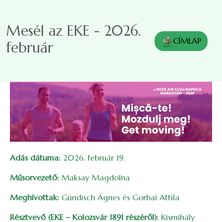
Ugrás a tartalomra
Mesél az EKE - 2026.
CÍMLAP
február
Adás dátuma:
2026. február 19.
Műsorvezető:
Maksay Magdolna
Meghívottak:
Gündisch Ágnes és Gorbai Attila
Résztvevő (EKE – Kolozsvár 1891 részéről):
Kismihály