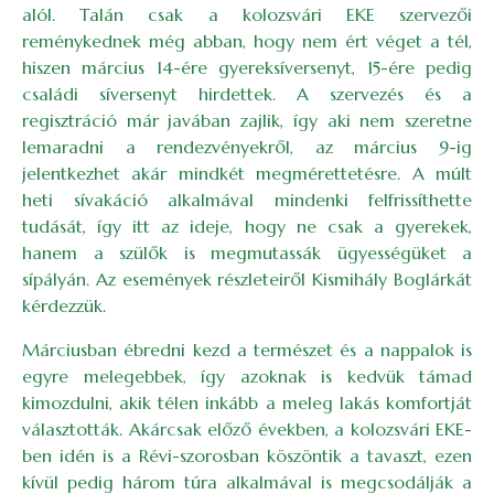
alól. Talán csak a kolozsvári EKE szervezői
reménykednek még abban, hogy nem ért véget a tél,
hiszen március 14-ére gyereksíversenyt, 15-ére pedig
családi síversenyt hirdettek. A szervezés és a
regisztráció már javában zajlik, így aki nem szeretne
lemaradni a rendezvényekről, az március 9-ig
jelentkezhet akár mindkét megmérettetésre. A múlt
heti sívakáció alkalmával mindenki felfrissíthette
tudását, így itt az ideje, hogy ne csak a gyerekek,
hanem a szülők is megmutassák ügyességüket a
sípályán. Az események részleteiről Kismihály Boglárkát
kérdezzük.
Márciusban ébredni kezd a természet és a nappalok is
egyre melegebbek, így azoknak is kedvük támad
kimozdulni, akik télen inkább a meleg lakás komfortját
választották. Akárcsak előző években, a kolozsvári EKE-
ben idén is a Révi-szorosban köszöntik a tavaszt, ezen
kívül pedig három túra alkalmával is megcsodálják a