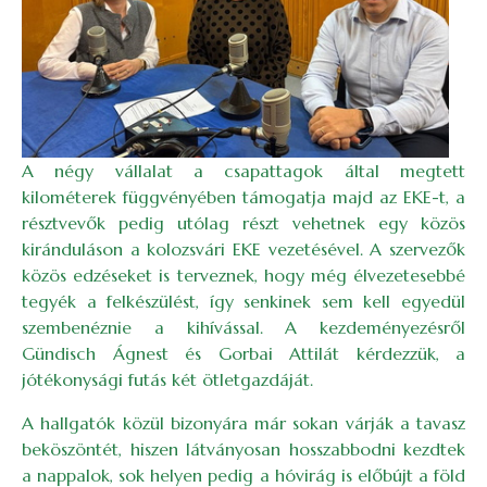
A négy vállalat a csapattagok által megtett
kilométerek függvényében támogatja majd az EKE-t, a
résztvevők pedig utólag részt vehetnek egy közös
kiránduláson a kolozsvári EKE vezetésével. A szervezők
közös edzéseket is terveznek, hogy még élvezetesebbé
tegyék a felkészülést, így senkinek sem kell egyedül
szembenéznie a kihívással. A kezdeményezésről
Gündisch Ágnest és Gorbai Attilát kérdezzük, a
jótékonysági futás két ötletgazdáját.
A hallgatók közül bizonyára már sokan várják a tavasz
beköszöntét, hiszen látványosan hosszabbodni kezdtek
a nappalok, sok helyen pedig a hóvirág is előbújt a föld