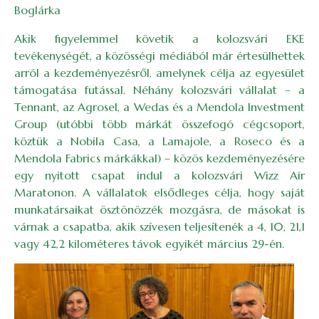
Boglárka
Akik figyelemmel követik a kolozsvári EKE
tevékenységét, a közösségi médiából már értesülhettek
arról a kezdeményezésről, amelynek célja az egyesület
támogatása futással. Néhány kolozsvári vállalat – a
Tennant, az Agrosel, a Wedas és a Mendola Investment
Group (utóbbi több márkát összefogó cégcsoport,
köztük a Nobila Casa, a Lamajole, a Roseco és a
Mendola Fabrics márkákkal) – közös kezdeményezésére
egy nyitott csapat indul a kolozsvári Wizz Air
Maratonon. A vállalatok elsődleges célja, hogy saját
munkatársaikat ösztönözzék mozgásra, de másokat is
várnak a csapatba, akik szívesen teljesítenék a 4, 10, 21,1
vagy 42,2 kilométeres távok egyikét március 29-én.
Image