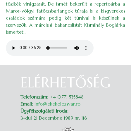
tőzikék virágzását. De ismét bekerült a repertoárba a
Maros-völgyi fatörzsbarlangok túrája is, a kisgyerekes
családok számára pedig két túrával is készülnek a
szervezők. A márciusi bakancslistát Kismihály Boglárka
ismerteti.
Audio file
ELÉRHETŐSÉG
Belépés
Telefonszám:
+4 0771 535848
Email:
info@ekekolozsvar.ro
Ügyfélszolgálati iroda:
B-dul 21 Decembrie 1989 nr. 116