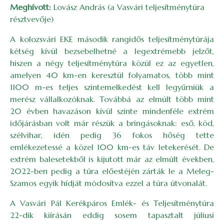
Meghívott:
Lovász András (a Vasvári teljesítménytúra
résztvevője)
A kolozsvári EKE második rangidős teljesítménytúrája
kétség kívül bezsebelhetné a legextrémebb jelzőt,
hiszen a négy teljesítménytúra közül ez az egyetlen,
amelyen 40 km-en keresztül folyamatos, több mint
1100 m-es teljes szintemelkedést kell legyűrniük a
merész vállalkozóknak. Továbbá az elmúlt több mint
20 évben havazáson kívül szinte mindenféle extrém
időjárásban volt már részük a bringásoknak: eső, köd,
szélvihar, idén pedig 36 fokos hőség tette
emlékezetessé a közel 100 km-es táv letekerését. De
extrém balesetekből is kijutott már az elmúlt években,
2022-ben pedig a túra előestéjén zárták le a Meleg-
Szamos egyik hídját módosítva ezzel a túra útvonalát.
A Vasvári Pál Kerékpáros Emlék- és Teljesítménytúra
22-dik kiírásán eddig sosem tapasztalt júliusi