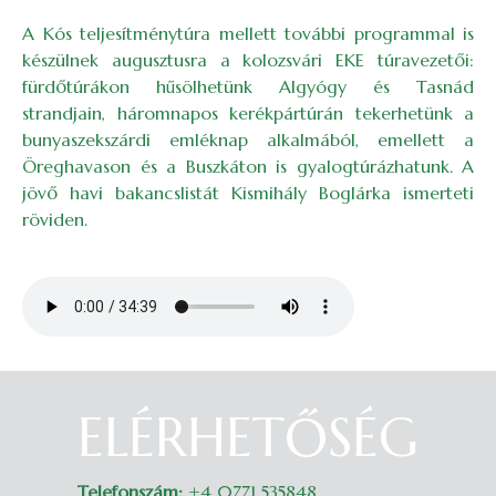
A Kós teljesítménytúra mellett további programmal is
készülnek augusztusra a kolozsvári EKE túravezetői:
fürdőtúrákon hűsölhetünk Algyógy és Tasnád
strandjain, háromnapos kerékpártúrán tekerhetünk a
bunyaszekszárdi emléknap alkalmából, emellett a
Öreghavason és a Buszkáton is gyalogtúrázhatunk. A
jövő havi bakancslistát Kismihály Boglárka ismerteti
röviden.
Audio file
ELÉRHETŐSÉG
Belépés
Telefonszám:
+4 0771 535848