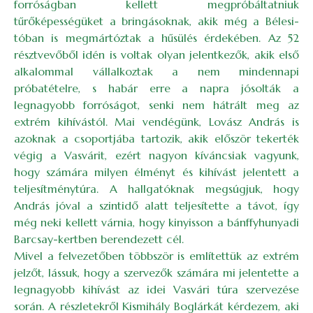
forróságban kellett megpróbáltatniuk
tűrőképességüket a bringásoknak, akik még a Bélesi-
tóban is megmártóztak a hűsülés érdekében. Az 52
résztvevőből idén is voltak olyan jelentkezők, akik első
alkalommal vállalkoztak a nem mindennapi
próbatételre, s habár erre a napra jósolták a
legnagyobb forróságot, senki nem hátrált meg az
extrém kihívástól. Mai vendégünk, Lovász András is
azoknak a csoportjába tartozik, akik először tekerték
végig a Vasvárit, ezért nagyon kíváncsiak vagyunk,
hogy számára milyen élményt és kihívást jelentett a
teljesítménytúra. A hallgatóknak megsúgjuk, hogy
András jóval a szintidő alatt teljesítette a távot, így
még neki kellett várnia, hogy kinyisson a bánffyhunyadi
Barcsay-kertben berendezett cél.
Mivel a felvezetőben többször is említettük az extrém
jelzőt, lássuk, hogy a szervezők számára mi jelentette a
legnagyobb kihívást az idei Vasvári túra szervezése
során. A részletekről Kismihály Boglárkát kérdezem, aki