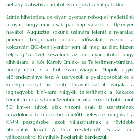
néhány statisztikai adatot is megoszt a hallgatókkal.
Szinte hihetetlen, de olyan gyorsan robog el mellettünk
a nyár, hogy már csak pár nap választ el Újkenyér
havától. Augusztus sokunk számára jelenti a nyaralás,
pihenés, tengerparti üdülés időszakát, viszont a
kolozsvári EKE-ben ilyenkor sem áll meg az élet, hiszen
teljes gőzerővel készülnek az idei nyár utolsó nagy
kihívására, a Kós Károly Emlék- és Teljesítménytúrákra,
amely idén is a Kolozsvári Magyar Napok egyik
előrendezvénye lesz. A szervezők a gyalogosokat és a
kerékpárosokat is több túraváltozattal várják: a
legnagyobb kihívásra vágyók teljesíthetik a Kakasos
templom és a sztánai Szentimrei-villa közötti több mint
50 km-es távot, akik viszont csak ki szeretnének
mozdulni a természetbe, mielőtt belevetik magukat a
KMN pezsgésébe, azok választhatnak a rövidebb
útvonalak közül. A túra részleteiről és az idei
változásokról Kismihály Boglárkát kérdezzük.