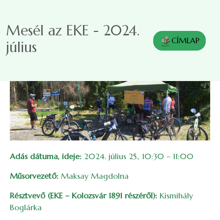
Ugrás a tartalomra
Mesél az EKE - 2024.
CÍMLAP
július
Adás dátuma, ideje:
2024. július 25., 10:30 – 11:00
Műsorvezető:
Maksay Magdolna
Résztvevő (EKE – Kolozsvár 1891 részéről):
Kismihály
Boglárka