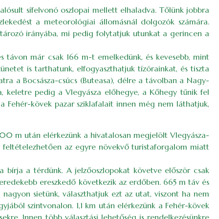
sult sífelvonó oszlopai mellett elhaladva. Tőlünk jobbra
özlekedést a meteorológiai állomásnál dolgozók számára.
ározó irányába, mi pedig folytatjuk utunkat a gerincen a
es távon már csak 166 m-t emelkedünk, és kevesebb, mint
tet is tarthatunk, elfogyaszthatjuk tízórainkat, és tiszta
tra a Bocsásza-csúcs (Buteasa), délre a távolban a Nagy-
 keletre pedig a Vlegyásza előhegye, a Kőhegy tűnik fel
 a Fehér-kövek pazar sziklafalait innen még nem láthatjuk,
800 m után elérkezünk a hivatalosan megjelölt Vlegyásza-
ám feltételezhetően az egyre növekvő turistaforgalom miatt
a bírja a térdünk. A jelzőoszlopokat követve először csak
meredekebb ereszkedő következik az erdőben. 665 m táv és
nagyon sietünk, választhatjuk ezt az utat, viszont ha nem
gyjából szintvonalon. 1,1 km után elérkezünk a Fehér-kövek
sekre. Innen több választási lehetőség is rendelkezésünkre