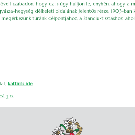
lövell szabadon, hogy ez is úgy hulljon le, enyhén, ahogy a m
ásza-hegység délkeleti oldalának jelentős része, 1903-ban k
s megérkezünk túránk célpontjához, a Stanciu-tisztáshoz, ahol 
lat,
kattints ide
.
s1.gpx