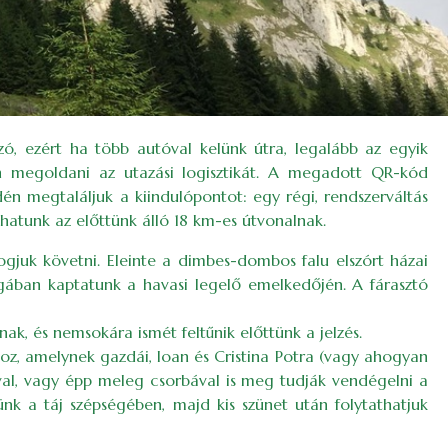
zó, ezért ha több autóval kelünk útra, legalább az egyik
en megoldani az utazási logisztikát. A megadott QR-kód
én megtaláljuk a kiindulópontot: egy régi, rendszerváltás
ghatunk az előttünk álló 18 km-es útvonalnak.
juk követni. Eleinte a dimbes-dombos falu elszórt házai
gában kaptatunk a havasi legelő emelkedőjén. A fárasztó
ak, és nemsokára ismét feltűnik előttünk a jelzés.
, amelynek gazdái, Ioan és Cristina Potra (vagy ahogyan
eával, vagy épp meleg csorbával is meg tudják vendégelni a
k a táj szépségében, majd kis szünet után folytathatjuk