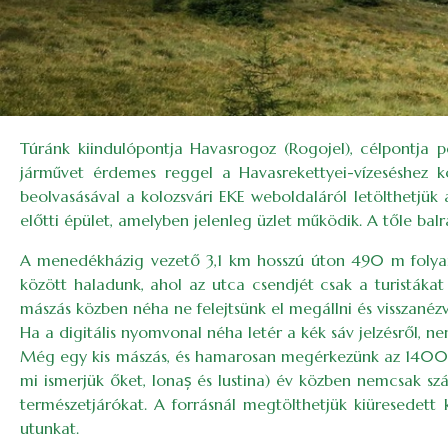
Túránk kiindulópontja Havasrogoz (Rogojel), célpontja p
járművet érdemes reggel a Havasrekettyei-vízeséshez k
beolvasásával a kolozsvári EKE weboldaláról letölthetjük
előtti épület, amelyben jelenleg üzlet működik. A tőle bal
A menedékházig vezető 3,1 km hosszú úton 490 m folyama
között haladunk, ahol az utca csendjét csak a turisták
mászás közben néha ne felejtsünk el megállni és visszanéz
Ha a digitális nyomvonal néha letér a kék sáv jelzésről, 
Még egy kis mászás, és hamarosan megérkezünk az 1400 m
mi ismerjük őket, Ionaș és Iustina) év közben nemcsak szá
természetjárókat. A forrásnál megtölthetjük kiüresedet
utunkat.