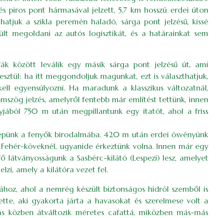
s piros pont hármasával jelzett, 5,7 km hosszú erdei úton
atjuk a szikla peremén haladó, sárga pont jelzésű, kissé
lt megoldani az autós logisztikát, és a határainkat sem
k között leválik egy másik sárga pont jelzésű út, ami
sztül: ha itt meggondoljuk magunkat, ezt is választhatjuk,
ll egyensúlyozni. Ha maradunk a klasszikus változatnál,
szög jelzés, amelyről fentebb már említést tettünk, innen
yjából 750 m után megpillantunk egy itatót, ahol a friss
belépünk a fenyők birodalmába. 420 m után erdei ösvényünk
 a Fehér-köveknél, ugyanide érkeztünk volna. Innen már egy
ő látványosságunk a Sasbérc-kilátó (Lespezi) lesz, amelyet
lzi, amely a kilátóra vezet fel.
ához, ahol a nemrég készült biztonságos hídról szemből is
tte, aki gyakorta járta a havasokat és szerelmese volt a
ás közben átváltozik méretes cafattá, miközben más-más