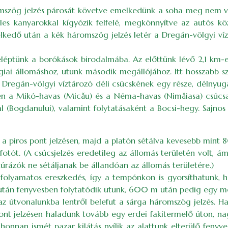
szög jelzés párosát követve emelkedünk a soha meg nem való
les kanyarokkal kígyózik felfelé, megkönnyítve az autós k
edő után a kék háromszög jelzés letér a Dregán-völgyi vízt
éptünk a borókások birodalmába. Az előttünk lévő 2,1 km-
i állomáshoz, utunk második megállójához. Itt hosszabb szüne
Dregán-völgyi víztározó déli csücskének egy része, délnyuga
en a Mikó-havas (Micău) és a Néma-havas (Nimăiasa) csúcsa,
 (Bogdanului), valamint folytatásaként a Bocsi-hegy. Sajnos
 piros pont jelzésen, majd a platón sétálva kevesebb mint 
fotót. (A csúcsjelzés eredetileg az állomás területén volt, 
úrázók ne sétáljanak be állandóan az állomás területére.)
 folyamatos ereszkedés, így a tempónkon is gyorsíthatunk, h
 után fenyvesben folytatódik utunk, 600 m után pedig egy 
z útvonalunkba lentről belefut a sárga háromszög jelzés. Ha 
 pont jelzésen haladunk tovább egy erdei fakitermelő úton, na
onnan ismét pazar kilátás nyílik az alattunk elterülő fenyve