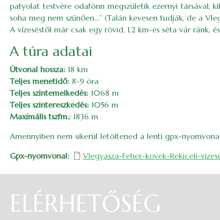
patyolat testvére odafönn megszületik ezernyi társával, ki
soha meg nem szűnően…” (Talán kevesen tudják, de a Vlegy
A vízeséstől már csak egy rövid, 1,2 km-es séta vár ránk, é
A túra adatai
Útvonal hossza:
18 km
Teljes menetidő:
8-9 óra
Teljes szintemelkedés:
1068 m
Teljes szintereszkedés:
1056 m
Maximális tszfm.:
1836 m
Amennyiben nem sikerül letöltened a lenti gpx-nyomvona
Gpx-nyomvonal
Vlegyasza-Feher-kovek-Rekiceli-vizese
ELÉRHETŐSÉG