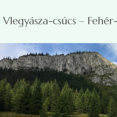
Ugrás a tartalomra
Vlegyásza-csúcs – Fehér-