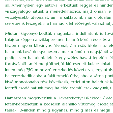
áll. Amennyiben egy autóval érkeztünk reggel, és mindenk
visszagyalogolhatunk a menedékházhoz, majd onnan le a f
veszélyesebb útvonalat, ami a sziklatömb másik oldalán
szeretnénk feszegetni, a harmadik lehetőséget választhatj
Miután kigyönyörködtük magunkat, indulhatunk is tová
tulajdonképpen a sziklaperemen haladó körút része, és a F
hiszen nagyon látványos útvonal, ám esős időben az els
haladunk tovább egyenesen a makadámúton nagyjából szintv
pedig ezen haladunk lefelé egy széles havasi legelőn, é
forrásvízből ismét megtölthetjük kiüresedett kulacsainkat.
Innen még 750 m hosszú ereszkedés következik, egy utolsó
beleereszkedik abba a fakitermelő útba, ahol a sárga pont
kissé monotonabb rész következik, erdei úton haladunk kev
lentről csodálhatunk meg, ha elég szemfülesek vagyunk, ugya
Hamarosan megérkezünk a Havasrekettyei (Rekiceli / Menya
lefényképezhetjük a kecsesen aláhulló víztömeg csodáját
tájnak: „Minden mindig ugyanaz, mindig más és mégis a