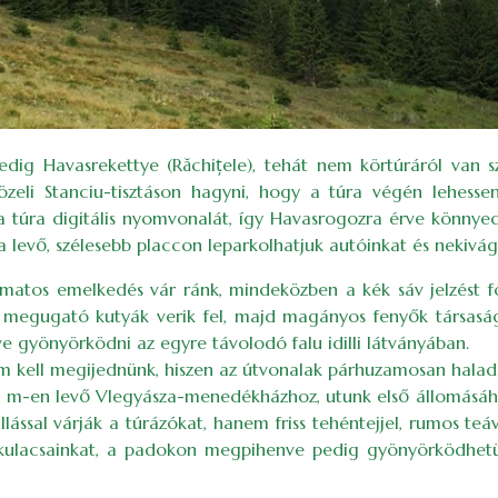
edig Havasrekettye (Răchițele), tehát nem körtúráról van s
özeli Stanciu-tisztáson hagyni, hogy a túra végén lehess
 a túra digitális nyomvonalát, így Havasrogozra érve könnyed
ra levő, szélesebb placcon leparkolhatjuk autóinkat és nekivá
tos emelkedés vár ránk, mindeközben a kék sáv jelzést fog
at megugató kutyák verik fel, majd magányos fenyők társasá
ve gyönyörködni az egyre távolodó falu idilli látványában.
nem kell megijednünk, hiszen az útvonalak párhuzamosan haladn
-en levő Vlegyásza-menedékházhoz, utunk első állomásához
llással várják a túrázókat, hanem friss tehéntejjel, rumos t
t kulacsainkat, a padokon megpihenve pedig gyönyörködhetün