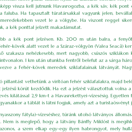
épp vissza kell jutnunk Havasrogozba, a kék sáv, kék pont é
aluba. Ha tapasztalt túratársakkal vagyunk jelen, bevállalh
 meredekebben vezet le a völgybe. Ha viszont reggel sikerü
uk, a kék ponttal jelzett makadámutat.
bb a kék pont jelzésen. Kb. 200 m után balra, a fenyőfá
ehér-kövek alatt vezet le a Száraz-völgyön (Valea Seacă) kere
ő szakasza nehézkesebb, mert nagyobb, csúszós sziklákon ke
onalon. 1 km után utunkba fentről belefut az a sárga három
lvezve a Fehér-kövek meredek sziklafalainak látványát. Nag
 pillantást vethetünk a virítóan fehér sziklafalakra, majd 
 jelzésű körút kezdődik. Ha ezt a jelzést választottuk volna
és kilátással 2,9 km-t a Havasrekettyei-vízesésig. Egyetlen f
nakkor a táblát is látni fogjuk, amely azt a turistaösvényt je
sszony fátyla)-vízeséshez, túránk utolsó látványos állomás
. Nem is meglepő, hogy a látvány Bánffy Miklóst is megihle
zonos, a szem elkap egy-egy ilyen habrongyot, mely hull