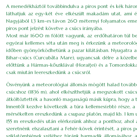
A menedékháztól továbbindulva a piros pont és kék három
láthatjuk az egy-két éve elkészült makadám utat, ami é
Nagyjából 1,3 km-es távon 260 méternyi folyamatos emelk
piros pont jelzést követve a csúcs irányába.
Most már 1600 m fölött vagyunk, az erdőhatáron túl bel
egyórai kellemes séta után meg is érkezünk a meteorológia
időben gyönyörködhetünk a pazar kilátásban. Nyugatra a 
Bihar-csúcs (Curcubăta Mare), ugyancsak délre a közelb
előttünk a Hármas-kősziklával (Horaiței) és a Tomordokkal
csak miután leereszkedünk a csúcsról.
Ösvényünk a meteorológiai állomás mögött halad tovább a
csúcshoz (1836 m), ahol elkészíthetjük a megszokott csúcs
átköltöztették a hasonló magasságú másik kúpra, hogy a t
Innentől kezdve következik a túra kellemes(ebb) része, a
mérsékelten ereszkedünk a csupasz platón, majd kb. 1 km
155 m ereszkedés után elérkezünk ahhoz a ponthoz, ahol a
szeretnénk elszalasztani a Fehér-kövek érintését, a piros
sziklatömbjének széléhez, túránk harmadik állomásához, ah