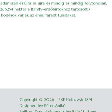
adár száll és újra és újra és mindig és mindig folytonosan,
b. 5254 hektár a Bánffy-erdőbirtokhoz tartozott.)
bódésok várják az éhes, fáradt turistákat.
Copyright © 2026 - EKE Kolozsvár 1891
Belépés
Designed by: Péter Anikó
Built on Drupal elements by: BNW Systems