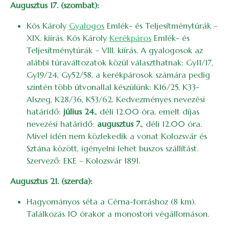
Augusztus 17. (szombat):
Kós Károly
Gyalogos
Emlék- és Teljesítménytúrák –
XIX. kiírás. Kós Károly
Kerékpáros
Emlék- és
Teljesítménytúrák – VIII. kiírás. A gyalogosok az
alábbi túraváltozatok közül választhatnak: Gy11/17,
Gy19/24, Gy52/58, a kerékpárosok számára pedig
szintén több útvonallal készülünk: K16/25, K33-
Alszeg, K28/36, K53/62. Kedvezményes nevezési
határidő:
július 24.
, déli 12.00 óra, emelt díjas
nevezési határidő:
augusztus 7.
, déli 12.00 óra.
Mivel idén nem közlekedik a vonat Kolozsvár és
Sztána között, igényelni lehet buszos szállítást.
Szervező: EKE – Kolozsvár 1891.
Augusztus 21. (szerda):
Hagyományos séta a Cérna-forráshoz (8 km).
Találkozás 10 órakor a monostori végállomáson.