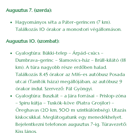
Augusztus 7. (szerda):
Hagyományos séta a Páter-gerincen (7 km).
Találkozás 10 órakor a monostori végállomáson.
Augusztus 10. (szombat):
Gyalogtúra: Bükki-telep – Árpád-csúcs –
Dumbrava-gerinc – Slamovics-ház – Brüll-kilátó (18
km). A túra nagyobb része erdőben halad.
Találkozás 8.45 órakor az M16-es autóbusz Posada
utcai (Tanítók háza) megállójában, az autóbusz 9
órakor indul. Szervező: Pál Gyöngyi.
Gyalogtúra: Buszkát – a Jára forrásai – Prislop-zóna
– Spiru kútja – Tuskók-köve (Piatra Groşilor) –
Öreghavas (20 km, 500 m szintkülönbség). Utazás
kiskocsikkal. Meglátogatunk egy menedékhelyet.
Bejelentkezni telefonon augusztus 7-ig. Túravezető:
Kiss János.