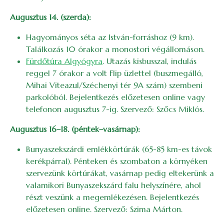
Augusztus 14. (szerda):
Hagyományos séta az István-forráshoz (9 km).
Találkozás 10 órakor a monostori végállomáson.
Fürdőtúra Algyógyra
. Utazás kisbusszal, indulás
reggel 7 órakor a volt Flip üzlettel (buszmegálló,
Mihai Viteazul/Széchenyi tér 9A szám) szembeni
parkolóból. Bejelentkezés előzetesen online vagy
telefonon augusztus 7-ig. Szervező: Szőcs Miklós.
Augusztus 16–18. (péntek–vasárnap):
Bunyaszekszárdi emlékkörtúrák (65-85 km-es távok
kerékpárral). Pénteken és szombaton a környéken
szervezünk körtúrákat, vasárnap pedig eltekerünk a
valamikori Bunyaszekszárd falu helyszínére, ahol
részt veszünk a megemlékezésen. Bejelentkezés
előzetesen online. Szervező: Szima Márton.