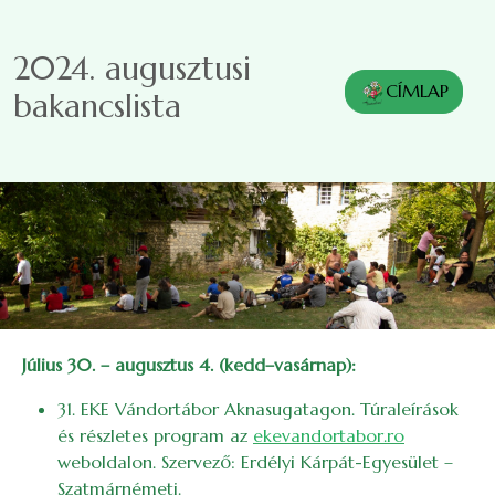
Ugrás a tartalomra
2024. augusztusi
CÍMLAP
bakancslista
Július 30. – augusztus 4. (kedd–vasárnap):
31. EKE Vándortábor Aknasugatagon. Túraleírások
és részletes program az
ekevandortabor.ro
weboldalon. Szervező: Erdélyi Kárpát-Egyesület –
Szatmárnémeti.