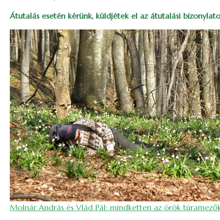
Átutalás esetén kérünk, küldjétek el az átutalási bizonyla
Image
Molnár András és Vlád Pál: mindketten az örök túramezőkö