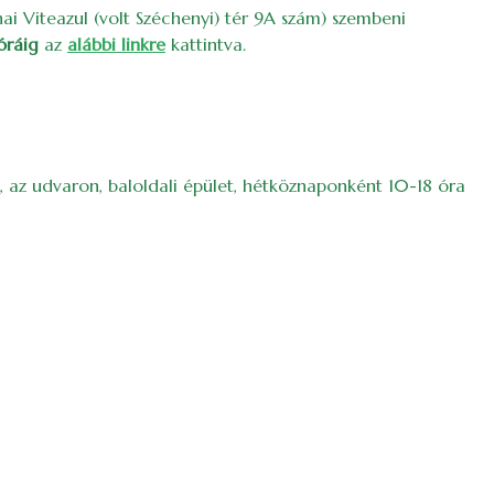
hai Viteazul (volt Széchenyi) tér 9A szám) szembeni
óráig
az
alábbi linkre
kattintva.
6, az udvaron, baloldali épület, hétköznaponként 10-18 óra