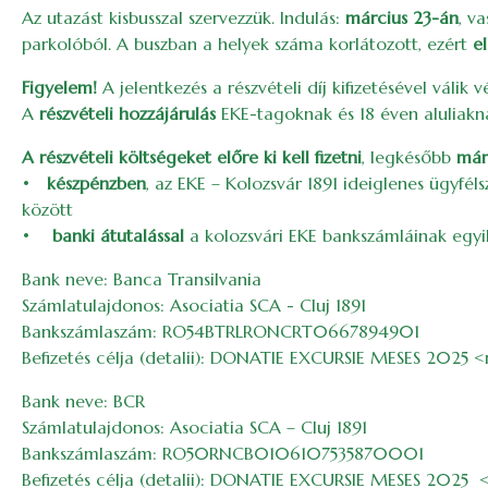
Az utazást kisbusszal szervezzük. Indulás:
március 23-án
, v
parkolóból. A buszban a helyek száma korlátozott, ezért
e
Figyelem!
A jelentkezés a részvételi díj kifizetésével válik 
A
részvételi hozzájárulás
EKE-tagoknak és 18 éven aluliak
A részvételi költségeket előre ki kell fizetni
, legkésőbb
már
•
készpénzben
, az EKE – Kolozsvár 1891 ideiglenes ügyfé
között
•
banki átutalással
a kolozsvári EKE bankszámláinak egyi
Bank neve: Banca Transilvania
Számlatulajdonos: Asociatia SCA - Cluj 1891
Bankszámlaszám: RO54BTRLRONCRT0667894901
Befizetés célja (detalii): DONATIE EXCURSIE MESES 2025 
Bank neve: BCR
Számlatulajdonos: Asociatia SCA – Cluj 1891
Bankszámlaszám: RO50RNCB0106107535870001
Befizetés célja (detalii): DONATIE EXCURSIE MESES 2025 