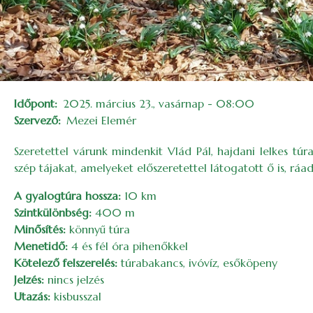
Időpont
2025. március 23., vasárnap - 08:00
Szervező
Mezei Elemér
Szeretettel várunk mindenkit Vlád Pál, hajdani lelkes t
szép tájakat, amelyeket előszeretettel látogatott ő is, rá
A gyalogtúra hossza:
10 km
Szintkülönbség:
400 m
Minősítés:
könnyű túra
Menetidő:
4 és fél óra pihenőkkel
Kötelező felszerelés:
túrabakancs, ivóvíz, esőköpeny
Jelzés:
nincs jelzés
Utazás:
kisbusszal