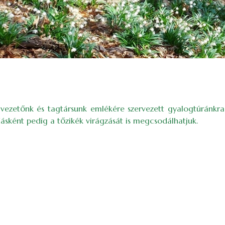
úravezetőnk és tagtársunk emlékére szervezett gyalogtúránk
adásként pedig a tőzikék virágzását is megcsodálhatjuk.