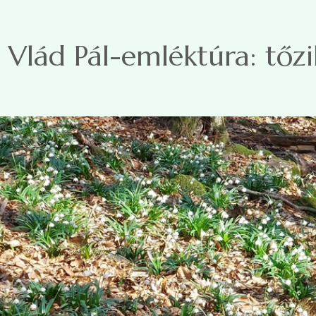
Ugrás a tartalomra
Vlád Pál-emléktúra: tőz