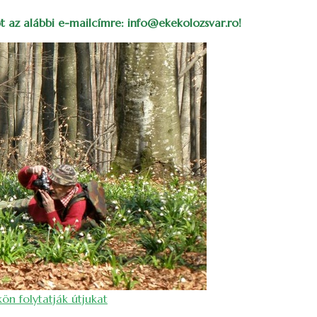
tot az alábbi e-mailcímre: info@ekekolozsvar.ro!
n folytatják útjukat