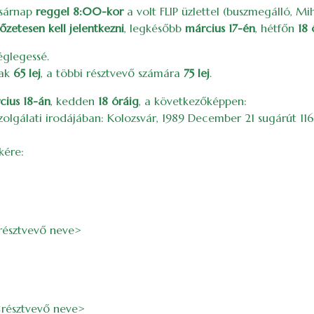
asárnap
reggel 8:00-kor
a volt FLIP üzlettel (buszmegálló, Mi
lőzetesen kell jelentkezni
, legkésőbb
március 17-én
, hétfőn
18 
véglegessé.
nak
65 lej
, a többi résztvevő számára
75 lej
.
cius 18-án
, kedden
18 óráig
, a következőképpen:
lszolgálati irodájában: Kolozsvár, 1989 December 21 sugárút 11
kére:
<résztvevő neve>
<résztvevő neve>