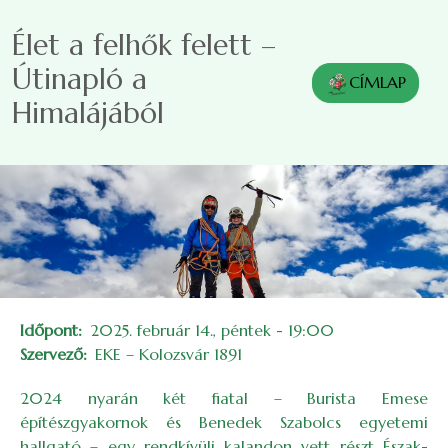
Ugrás a tartalomra
Élet a felhők felett –
Útinapló a
CÍMLAP
Himalájából
Időpont
2025. február 14., péntek - 19:00
Szervező
EKE – Kolozsvár 1891
2024 nyarán két fiatal – Burista Emese
építészgyakornok és Benedek Szabolcs egyetemi
hallgató – egy rendkívüli kalandon vett részt Észak-