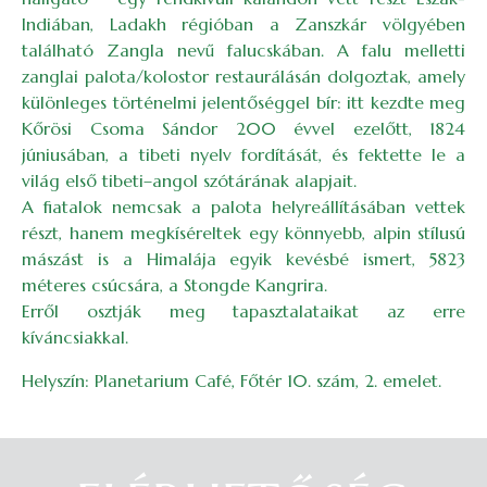
Indiában, Ladakh régióban a Zanszkár völgyében
található Zangla nevű falucskában. A falu melletti
zanglai palota/kolostor restaurálásán dolgoztak, amely
különleges történelmi jelentőséggel bír: itt kezdte meg
Kőrösi Csoma Sándor 200 évvel ezelőtt, 1824
júniusában, a tibeti nyelv fordítását, és fektette le a
világ első tibeti–angol szótárának alapjait.
A fiatalok nemcsak a palota helyreállításában vettek
részt, hanem megkíséreltek egy könnyebb, alpin stílusú
mászást is a Himalája egyik kevésbé ismert, 5823
méteres csúcsára, a Stongde Kangrira.
Erről osztják meg tapasztalataikat az erre
kíváncsiakkal.
Helyszín: Planetarium Café, Főtér 10. szám, 2. emelet.
Belépés