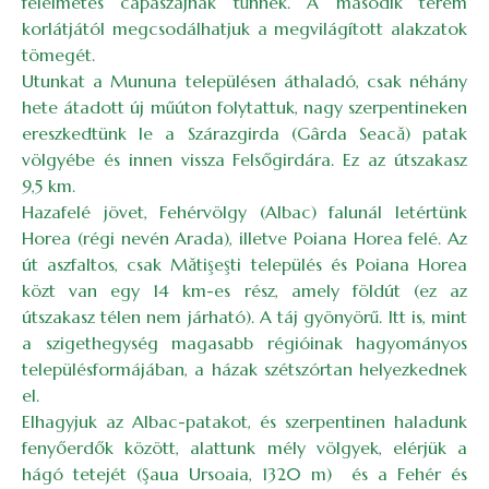
félelmetes cápaszájnak tűnnek. A második terem
korlátjától megcsodálhatjuk a megvilágított alakzatok
tömegét.
Utunkat a Mununa településen áthaladó, csak néhány
hete átadott új műúton folytattuk, nagy szerpentineken
ereszkedtünk le a Szárazgirda (Gârda Seacă) patak
völgyébe és innen vissza Felsőgirdára. Ez az útszakasz
9,5 km.
Hazafelé jövet, Fehérvölgy (Albac) falunál letértünk
Horea (régi nevén Arada), illetve Poiana Horea felé. Az
út aszfaltos, csak Mătişeşti település és Poiana Horea
közt van egy 14 km-es rész, amely földút (ez az
útszakasz télen nem járható). A táj gyönyörű. Itt is, mint
a szigethegység magasabb régióinak hagyományos
településformájában, a házak szétszórtan helyezkednek
el.
Elhagyjuk az Albac-patakot, és szerpentinen haladunk
fenyőerdők között, alattunk mély völgyek, elérjük a
hágó tetejét (Şaua Ursoaia, 1320 m) és a Fehér és