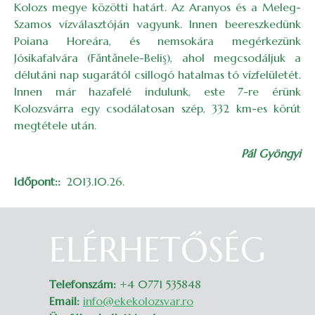
Kolozs megye közötti határt. Az Aranyos és a Meleg-
Szamos vízválasztóján vagyunk. Innen beereszkedünk
Poiana Horeára, és nemsokára megérkezünk
Jósikafalvára (Făntănele-Beliş), ahol megcsodáljuk a
délutáni nap sugarától csillogó hatalmas tó vízfelületét.
Innen már hazafelé indulunk, este 7-re érünk
Kolozsvárra egy csodálatosan szép, 332 km-es körút
megtétele után.
Pál Gyöngyi
Időpont:
2013.10.26.
ELÉRHETŐSÉG
Belépés
Telefonszám:
+4 0771 535848
Email:
info@ekekolozsvar.ro