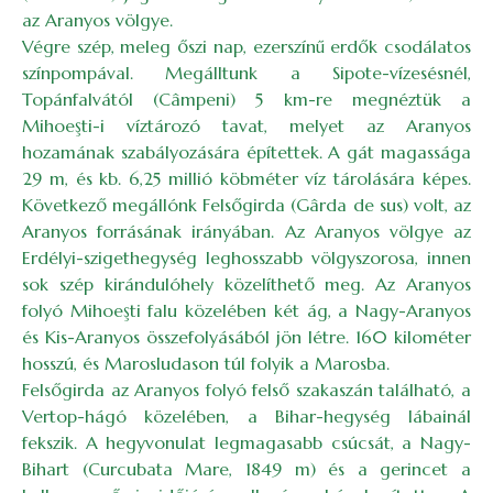
az Aranyos völgye.
Végre szép, meleg őszi nap, ezerszínű erdők csodálatos
színpompával. Megálltunk a Sipote-vízesésnél,
Topánfalvától (Câmpeni) 5 km-re megnéztük a
Mihoeşti-i víztározó tavat, melyet az Aranyos
hozamának szabályozására építettek. A gát magassága
29 m, és kb. 6,25 millió köbméter víz tárolására képes.
Következő megállónk Felsőgirda (Gârda de sus) volt, az
Aranyos forrásának irányában. Az Aranyos völgye az
Erdélyi-szigethegység leghosszabb völgyszorosa, innen
sok szép kirándulóhely közelíthető meg. Az Aranyos
folyó Mihoeşti falu közelében két ág, a Nagy-Aranyos
és Kis-Aranyos összefolyásából jön létre. 160 kilométer
hosszú, és Marosludason túl folyik a Marosba.
Felsőgirda az Aranyos folyó felső szakaszán található, a
Vertop-hágó közelében, a Bihar-hegység lábainál
fekszik. A hegyvonulat legmagasabb csúcsát, a Nagy-
Bihart (Curcubata Mare, 1849 m) és a gerincet a