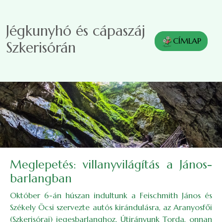
Ugrás a tartalomra
Jégkunyhó és cápaszáj
CÍMLAP
Szkerisórán
Meglepetés: villanyvilágítás a János-
barlangban
Október 6-án húszan indultunk a Feischmith János és
Székely Öcsi szervezte autós kirándulásra, az Aranyosfői
(Szkerisórai) jegesbarlanghoz. Útirányunk Torda, onnan