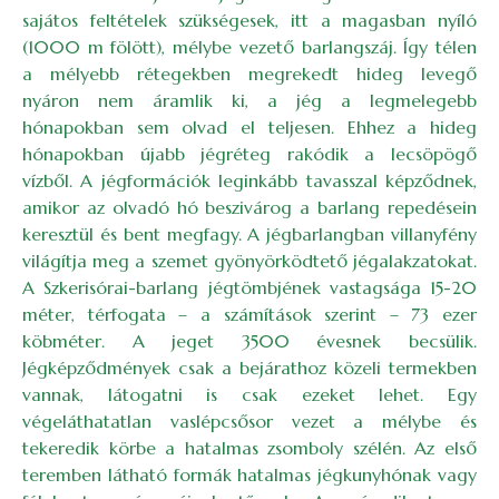
sajátos feltételek szükségesek, itt a magasban nyíló
(1000 m fölött), mélybe vezető barlangszáj. Így télen
a mélyebb rétegekben megrekedt hideg levegő
nyáron nem áramlik ki, a jég a legmelegebb
hónapokban sem olvad el teljesen. Ehhez a hideg
hónapokban újabb jégréteg rakódik a lecsöpögő
vízből. A jégformációk leginkább tavasszal képződnek,
amikor az olvadó hó beszivárog a barlang repedésein
keresztül és bent megfagy. A jégbarlangban villanyfény
világítja meg a szemet gyönyörködtető jégalakzatokat.
A Szkerisórai-barlang jégtömbjének vastagsága 15-20
méter, térfogata – a számítások szerint – 73 ezer
köbméter. A jeget 3500 évesnek becsülik.
Jégképződmények csak a bejárathoz közeli termekben
vannak, látogatni is csak ezeket lehet. Egy
végeláthatatlan vaslépcsősor vezet a mélybe és
tekeredik körbe a hatalmas zsomboly szélén. Az első
teremben látható formák hatalmas jégkunyhónak vagy