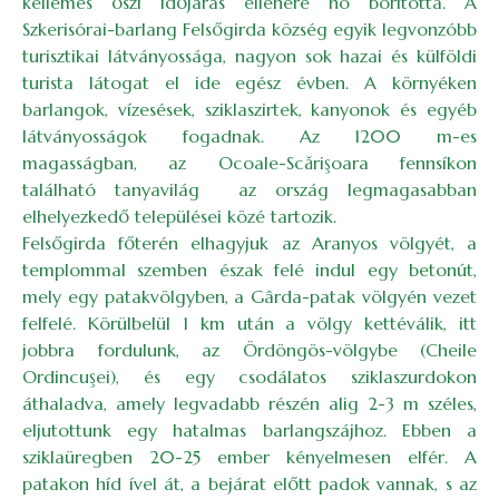
kellemes őszi időjárás ellenére hó borította. A
Szkerisórai-barlang Felsőgirda község egyik legvonzóbb
turisztikai látványossága, nagyon sok hazai és külföldi
turista látogat el ide egész évben. A környéken
barlangok, vízesések, sziklaszirtek, kanyonok és egyéb
látványosságok fogadnak. Az 1200 m-es
magasságban, az Ocoale-Scărişoara fennsíkon
található tanyavilág az ország legmagasabban
elhelyezkedő települései közé tartozik.
Felsőgirda főterén elhagyjuk az Aranyos völgyét, a
templommal szemben észak felé indul egy betonút,
mely egy patakvölgyben, a Gârda-patak völgyén vezet
felfelé. Körülbelül 1 km után a völgy kettéválik, itt
jobbra fordulunk, az Ördöngös-völgybe (Cheile
Ordincuşei), és egy csodálatos sziklaszurdokon
áthaladva, amely legvadabb részén alig 2-3 m széles,
eljutottunk egy hatalmas barlangszájhoz. Ebben a
sziklaüregben 20-25 ember kényelmesen elfér. A
patakon híd ível át, a bejárat előtt padok vannak, s az