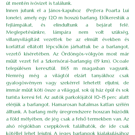
út mentén ivóvizet is találunk.
Innen jutunk el a János-kapuhoz (Peştera Poarta Lui
Ionele), amely egy 120 m hosszú barlang. Előkerestük a
fejlámpákat, és elindultunk a bejárat felé.
Meglepetésünkre, lámpára nem volt szükség,
villanyvilágítást vezettek be az elmúlt években és
korláttal ellátott lépcsőkön járhattuk be a barlangot,
vezető kíséretében. Az Ördöngös-völgyön most már
műút vezet fel a Szkerisórai-barlangig (19 km), Ocoale
településen keresztül. 1165 m magasban vagyunk.
Nemrég még a világtól elzárt tanyákhoz csak
gyalogösvényen vagy szekérrel lehetett eljutni, de
immár műút köti össze a világgal, sok új ház épül és sok
turista keresi fel. Az autók parkolójától 10-15 perc alatt
elérjük a barlangot. Hamarosan hatalmas katlan szélén
álltunk. A barlang mély üregrendszere hosszan húzódik
a föld mélyében, de jég csak a felső termekben van. Az
alsó régiókban cseppkövek találhatók, de ide csak
kötéllel lehet lejutni. A jeges barlangok kialakulásához