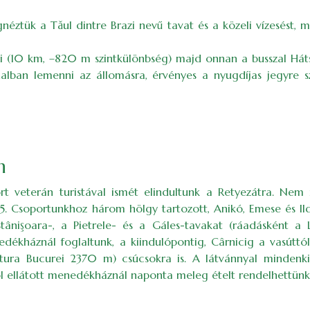
ztük a Tăul dintre Brazi nevű tavat és a közeli vízesést, m
 (10 km, –820 m szintkülönbség) majd onnan a busszal Hátsz
nalban lemenni az állomásra, érvényes a nyugdíjas jegyre 
n
t veterán turistával ismét elindultunk a Retyezátra. Nem 
 75. Csoportunkhoz három hölgy tartozott, Anikó, Emese és I
işoara-, a Pietrele- és a Gáles-tavakat (ráadásként a L
dékháznál foglaltunk, a kiindulópontig, Cârnicig a vasúttól 
stura Bucurei 2370 m) csúcsokra is. A látvánnyal mindenk
l ellátott menedékháznál naponta meleg ételt rendelhettünk