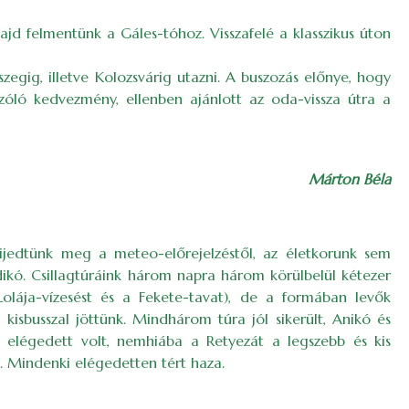
ajd felmentünk a Gáles-tóhoz. Visszafelé a klasszikus úton
egig, illetve Kolozsvárig utazni. A buszozás előnye, hogy
szóló kedvezmény, ellenben ajánlott az oda-vissza útra a
Márton Béla
ijedtünk meg a meteo-előrejelzéstől, az életkorunk sem
ldikó. Csillagtúráink három napra három körülbelül kétezer
olája-vízesést és a Fekete-tavat), de a formában levők
kisbusszal jöttünk. Mindhárom túra jól sikerült, Anikó és
i elégedett volt, nemhiába a Retyezát a legszebb és kis
. Mindenki elégedetten tért haza.