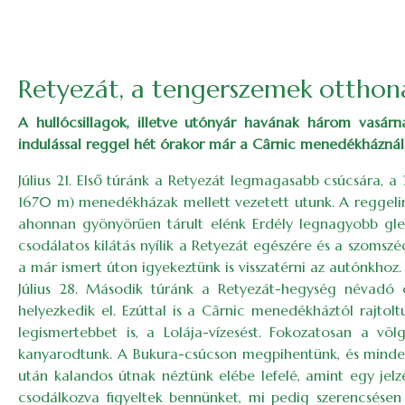
Retyezát, a tengerszemek otthon
A hullócsillagok, illetve utónyár havának három vasárn
indulással reggel hét órakor már a Cârnic menedékháznál 
Július 21. Első túránk a Retyezát legmagasabb csúcsára, 
1670 m) menedékházak mellett vezetett utunk. A reggelin
ahonnan gyönyörűen tárult elénk Erdély legnagyobb gle
csodálatos kilátás nyílik a Retyezát egészére és a szomsz
a már ismert úton igyekeztünk is visszatérni az autónkhoz.
Július 28. Második túránk a Retyezát-hegység névadó c
helyezkedik el. Ezúttal is a Cârnic menedékháztól rajtol
legismertebbet is, a Lolája-vízesést. Fokozatosan a v
kanyarodtunk. A Bukura-csúcson megpihentünk, és minden
után kalandos útnak néztünk elébe lefelé, amint egy jelz
csodálkozva figyeltek bennünket, mi pedig szerencsése