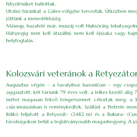
fütyölésüket hallottuk.
Utolsó túránkat a Gáles-völgybe terveztük. Útközben megné
jöttünk a menedékházig.
Másnap, hazafelé már, muszáj volt Nuksóráig lekutyagolni
Hátszegig nem kell átszállni, nem kell éjszaka vagy haj
helyfoglalás.
Kolozsvári veteránok a Retyezáto
Augusztus végén – a tavalyihoz hasonlóan – egy csopor
aggasztott; két társunk 79 éves volt, a lelkes kezdő alig
méter magasan fekvő tengerszemet céloztak meg: a Stân
csúcsmászásban is reménykedtek. Szállást a Pietrele mene
Ildikó feljutott a Retyezát- (2482 m) és a Bukura- (Cu
távolságokon belül a leglátványosabb magashegység. A jó