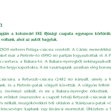
a
apján a kolozsvári EKE ifjúsági csapata egynapos körtúráka
voltunk, ahol az autót hagytuk.
a 2509 méteres Pelága-csúcsra vezetett. A Cârnic menedékhá
ket már a Pietrele-tó (1990 m) partján fogyasztottuk el. A 
ccsertava, a Bukura-tó. A Bukura-nyeregből nekirugaszkodt
édos hegycsoportokra. A mi vasárnapunk azonban elég borongó
súcsára, a Retyezát-csúcsra (2482 m) irányult, amely a h
tunk, és a Pietrele-patak völgyét követtük. A völgyön felfe
ölgy ösvénnyé szűkült, és mi a Bukura-nyeregbe érkeztünk,
 erőnket összeszedve a csapott tetejű Retyezát-csúcsnak in
és nélküli, mozgókövekkel teli oldalon a Stânişoara-patak vö
n lencsevégre kaptunk egy kíváncsi mormotát. Útközben a S