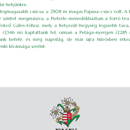
si helyünkre.
legmagasabb csúcsa, a 2508 m magas Papusa-csúcs volt. A he
 szintet megmászva, a Pietrele menedékházban a forró tea 
ekvő Gáles-tóhoz, mely a Retyezát-hegység legszebb tava, é
re (2346 m) kaptattunk fel, onnan a Pelága-nyergen (2285 m
unk befelé, és még napvilág, de már újra hűvösben érke
ki kívánsága szerint.