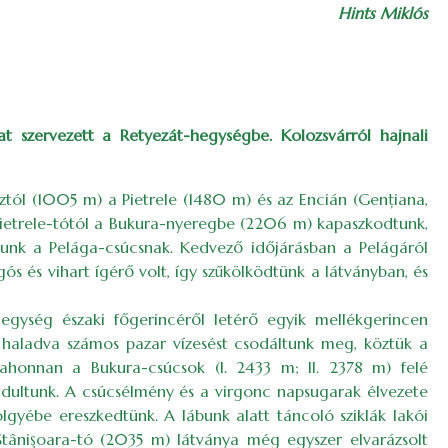
Hints Miklós
t szervezett a Retyezát-hegységbe. Kolozsvárról hajnali
ztól (1005 m) a Pietrele (1480 m) és az Encián (Genţiana,
Pietrele-tótól a Bukura-nyeregbe (2206 m) kapaszkodtunk,
unk a Pelága-csúcsnak. Kedvező időjárásban a Pelágáról
s és vihart ígérő volt, így szűkölködtünk a látványban, és
egység északi főgerincéről letérő egyik mellékgerincen
lé haladva számos pazar vízesést csodáltunk meg, köztük a
 ahonnan a Bukura-csúcsok (I. 2433 m; II. 2378 m) felé
dultunk. A csúcsélmény és a virgonc napsugarak élvezete
lgyébe ereszkedtünk. A lábunk alatt táncoló sziklák lakói
tânişoara-tó (2035 m) látványa még egyszer elvarázsolt