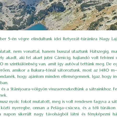
mber 5-én végre elindultunk idei Retyezát-túránkra Nagy Laj
talatait, nem vonattal, hanem busszal utaztunk Hátszegig, m
akadt, aki fel akart jutni Cârnicig, hajlandó volt felvinni 
30 m szintkülönbség van, amit így autóval tettünk meg. De e
eltérően, amikor a Bukura-tónál sátoroztunk, most az 1480 m-
t mondanék, hogy ajánlom minden ellenségemnek. Igaz, hogy i
tban.
és a Stânişoara-völgyön visszaereszkedtünk a sátrainkhoz. F
nek.
z nyolc fokot mutatott, meg is volt rendesen fagyva a sát
közti nyeregbe, onnan a Pelága-csúcsra, és a téli túrákon
a napon sikerült nagy távolságból látni és fényképezni h