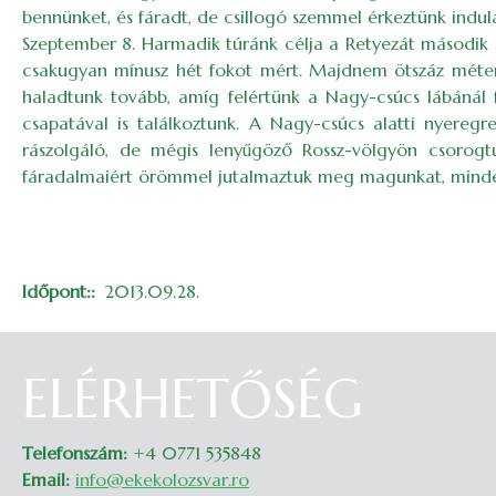
bennünket, és fáradt, de csillogó szemmel érkeztünk indulá
Szeptember 8. Harmadik túránk célja a Retyezát második 
csakugyan mínusz hét fokot mért. Majdnem ötszáz méter
haladtunk tovább, amíg felértünk a Nagy-csúcs lábánál f
csapatával is találkoztunk. A Nagy-csúcs alatti nyereg
rászolgáló, de mégis lenyűgöző Rossz-völgyön csorogt
fáradalmaiért örömmel jutalmaztuk meg magunkat, minden
Időpont:
2013.09.28.
ELÉRHETŐSÉG
Telefonszám:
+4 0771 535848
Email:
info@ekekolozsvar.ro