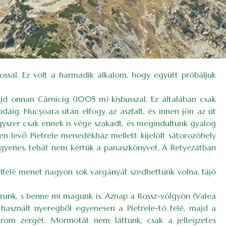
ossal. Ez volt a harmadik alkalom, hogy együtt próbáljuk
ajd onnan Cârnicig (1005 m) kisbusszal. Ez általában csak
odáig. Nucşoara után elfogy az aszfalt, és innen jön az út
gyszer csak ennek is vége szakadt, és megindultunk gyalog
en levő Pietrele menedékház mellett kijelölt sátorozóhely
ngyenes, tehát nem kértük a panaszkönyvet. A Retyezátban
elfelé menet nagyon sok vargányát szedhettünk volna, fájó
runk, s benne mi magunk is. Aznap a Rossz-völgyön (Valea
 használt nyeregből egyenesen a Pietrele-tó felé, majd a
árom zergét. Mormotát nem láttunk, csak a jellegzetes