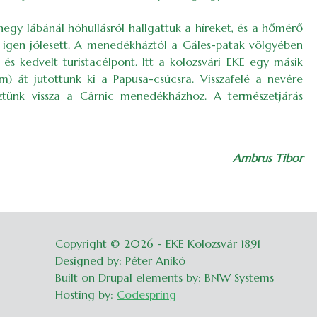
gy lábánál hóhullásról hallgattuk a híreket, és a hőmérő
igen jólesett. A menedékháztól a Gáles-patak völgyében
s kedvelt turistacélpont. Itt a kolozsvári EKE egy másik
) át jutottunk ki a Papusa-csúcsra. Visszafelé a nevére
ztünk vissza a Cârnic menedékházhoz. A természetjárás
Ambrus Tibor
Copyright © 2026 - EKE Kolozsvár 1891
Belépés
Designed by: Péter Anikó
Built on Drupal elements by: BNW Systems
Hosting by:
Codespring