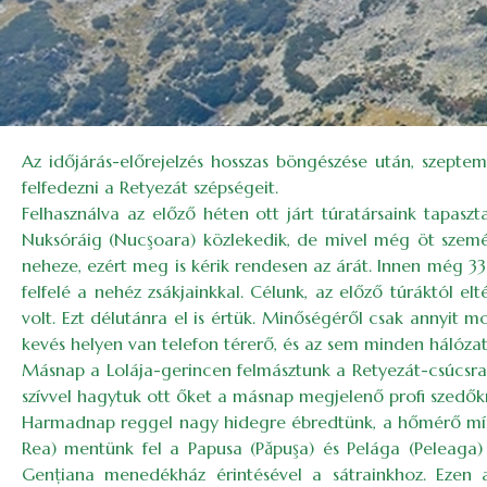
Az időjárás-előrejelzés hosszas böngészése után, szepte
felfedezni a Retyezát szépségeit.
Felhasználva az előző héten ott járt túratársaink tapasz
Nuksóráig (Nucşoara) közlekedik, de mivel még öt személy 
neheze, ezért meg is kérik rendesen az árát. Innen még 3
felfelé a nehéz zsákjainkkal. Célunk, az előző túráktól 
volt. Ezt délutánra el is értük. Minőségéről csak annyi
kevés helyen van telefon térerő, és az sem minden hálóza
Másnap a Lolája-gerincen felmásztunk a Retyezát-csúcsra 
szívvel hagytuk ott őket a másnap megjelenő profi szedők
Harmadnap reggel nagy hidegre ébredtünk, a hőmérő mínus
Rea) mentünk fel a Papusa (Păpuşa) és Pelága (Peleaga) 
Genţiana menedékház érintésével a sátrainkhoz. Ezen 