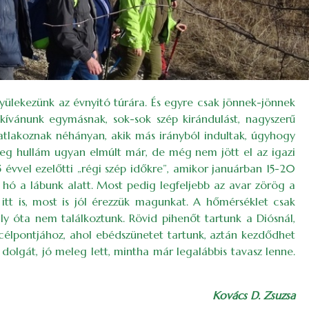
Gyülekezünk az évnyitó túrára. És egyre csak jönnek-jönnek
kívánunk egymásnak, sok-sok szép kirándulást, nagyszerű
satlakoznak néhányan, akik más irányból indultak, úgyhogy
leg hullám ugyan elmúlt már, de még nem jött el az igazi
évvel ezelőtti „régi szép időkre”, amikor januárban 15-20
 hó a lábunk alatt. Most pedig legfeljebb az avar zörög a
i itt is, most is jól érezzük magunkat. A hőmérséklet csak
ly óta nem találkoztunk. Rövid pihenőt tartunk a Diósnál,
 célpontjához, ahol ebédszünetet tartunk, aztán kezdődhet
dolgát, jó meleg lett, mintha már legalábbis tavasz lenne.
Kovács D. Zsuzsa