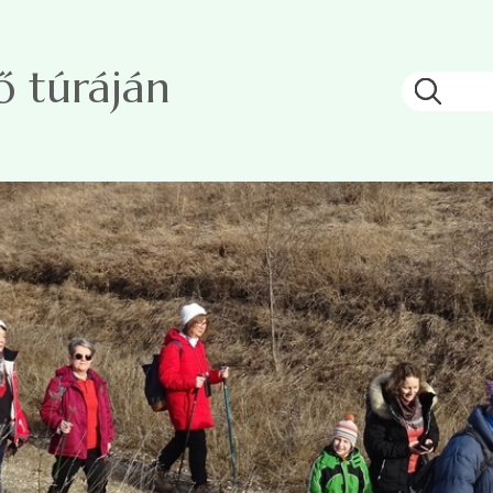
 túráján
Keresé