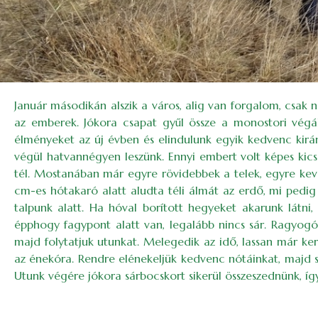
Január másodikán alszik a város, alig van forgalom, csak 
az emberek. Jókora csapat gyűl össze a monostori végál
élményeket az új évben és elindulunk egyik kedvenc kirán
végül hatvannégyen leszünk. Ennyi embert volt képes kic
tél. Mostanában már egyre rövidebbek a telek, egyre keve
cm-es hótakaró alatt aludta téli álmát az erdő, mi pedig
talpunk alatt. Ha hóval borított hegyeket akarunk látni, 
épphogy fagypont alatt van, legalább nincs sár. Ragyogóa
majd folytatjuk utunkat. Melegedik az idő, lassan már ke
az énekóra. Rendre elénekeljük kedvenc nótáinkat, majd sz
Utunk végére jókora sárbocskort sikerül összeszednünk, 