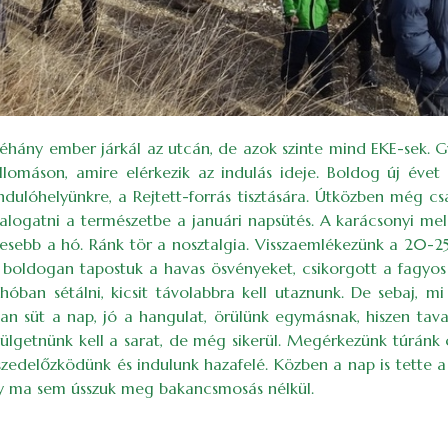
néhány ember járkál az utcán, de azok szinte mind EKE-sek. 
lomáson, amire elérkezik az indulás ideje. Boldog új évet 
dulóhelyünkre, a Rejtett-forrás tisztására. Útközben még c
salogatni a természetbe a januári napsütés. A karácsonyi me
sebb a hó. Ránk tör a nosztalgia. Visszaemlékezünk a 20-25 
 boldogan tapostuk a havas ösvényeket, csikorgott a fagyos
hóban sétálni, kicsit távolabbra kell utaznunk. De sebaj, m
n süt a nap, jó a hangulat, örülünk egymásnak, hiszen tava
rülgetnünk kell a sarat, de még sikerül. Megérkezünk túránk
edelőzködünk és indulunk hazafelé. Közben a nap is tette a 
így ma sem ússzuk meg bakancsmosás nélkül.