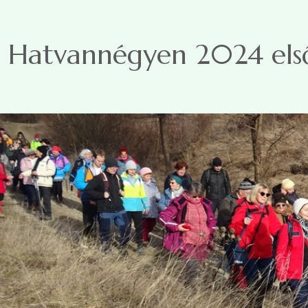
Ugrás a tartalomra
Hatvannégyen 2024 első