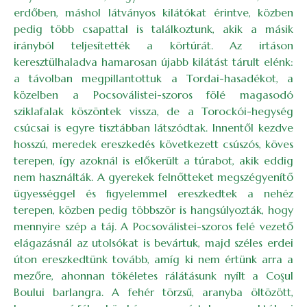
erdőben, máshol látványos kilátókat érintve, közben
pedig több csapattal is találkoztunk, akik a másik
irányból teljesítették a körtúrát. Az irtáson
keresztülhaladva hamarosan újabb kilátást tárult elénk:
a távolban megpillantottuk a Tordai-hasadékot, a
közelben a Pocsoválistei-szoros fölé magasodó
sziklafalak köszöntek vissza, de a Torockói-hegység
csúcsai is egyre tisztábban látszódtak. Innentől kezdve
hosszú, meredek ereszkedés következett csúszós, köves
terepen, így azoknál is előkerült a túrabot, akik eddig
nem használták. A gyerekek felnőtteket megszégyenítő
ügyességgel és figyelemmel ereszkedtek a nehéz
terepen, közben pedig többször is hangsúlyozták, hogy
mennyire szép a táj. A Pocsoválistei-szoros felé vezető
elágazásnál az utolsókat is bevártuk, majd széles erdei
úton ereszkedtünk tovább, amíg ki nem értünk arra a
mezőre, ahonnan tökéletes rálátásunk nyílt a Coşul
Boului barlangra. A fehér törzsű, aranyba öltözött,