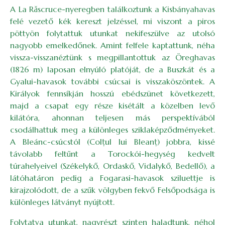
A La Răscruce-nyeregben találkoztunk a Kisbányahavas
felé vezető kék kereszt jelzéssel, mi viszont a piros
pöttyön folytattuk utunkat nekifeszülve az utolsó
nagyobb emelkedőnek. Amint felfele kaptattunk, néha
vissza-visszanéztünk s megpillantottuk az Öreghavas
(1826 m) laposan elnyúló platóját, de a Buszkát és a
Gyalui-havasok további csúcsai is visszaköszöntek. A
Királyok fennsíkján hosszú ebédszünet következett,
majd a csapat egy része kisétált a közelben levő
kilátóra, ahonnan teljesen más perspektívából
csodálhattuk meg a különleges sziklaképződményeket.
A Bleánc-csúcstól (Colţul lui Bleanţ) jobbra, kissé
távolabb feltűnt a Torockói-hegység kedvelt
túrahelyeivel (Székelykő, Ordaskő, Vidalykő, Bedellő), a
látóhatáron pedig a Fogarasi-havasok sziluettje is
kirajzolódott, de a szűk völgyben fekvő Felsőpodsága is
különleges látványt nyújtott.
Folytatva utunkat, nagyrészt szinten haladtunk, néhol