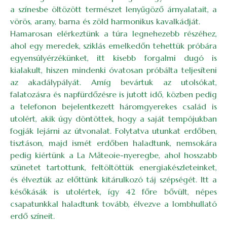
a színesbe öltözött természet lenyűgöző árnyalatait, a
vörös, arany, barna és zöld harmonikus kavalkádját.
Hamarosan elérkeztünk a túra legnehezebb részéhez,
ahol egy meredek, sziklás emelkedőn tehettük próbára
egyensúlyérzékünket, itt kisebb forgalmi dugó is
kialakult, hiszen mindenki óvatosan próbálta teljesíteni
az akadálypályát. Amíg bevártuk az utolsókat,
falatozásra és napfürdőzésre is jutott idő, közben pedig
a telefonon bejelentkezett háromgyerekes család is
utolért, akik úgy döntöttek, hogy a saját tempójukban
fogják lejárni az útvonalat. Folytatva utunkat erdőben,
tisztáson, majd ismét erdőben haladtunk, nemsokára
pedig kiértünk a La Măteoie-nyeregbe, ahol hosszabb
szünetet tartottunk, feltöltöttük energiakészleteinket,
és élveztük az előttünk kitárulkozó táj szépségét. Itt a
későkásák is utolértek, így 42 főre bővült, népes
csapatunkkal haladtunk tovább, élvezve a lombhullató
erdő színeit.