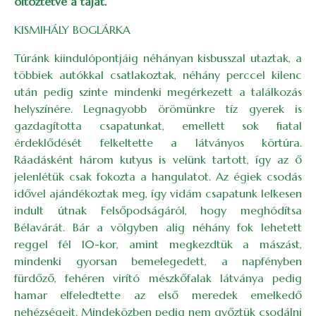
öltöztetve a tájat.
KISMIHÁLY BOGLÁRKA
Túránk kiindulópontjáig néhányan kisbusszal utaztak, a
többiek autókkal csatlakoztak, néhány perccel kilenc
után pedig szinte mindenki megérkezett a találkozás
helyszínére. Legnagyobb örömünkre tíz gyerek is
gazdagította csapatunkat, emellett sok fiatal
érdeklődését felkeltette a látványos körtúra.
Ráadásként három kutyus is velünk tartott, így az ő
jelenlétük csak fokozta a hangulatot. Az égiek csodás
idővel ajándékoztak meg, így vidám csapatunk lelkesen
indult útnak Felsőpodságáról, hogy meghódítsa
Bélavárát. Bár a völgyben alig néhány fok lehetett
reggel fél 10-kor, amint megkezdtük a mászást,
mindenki gyorsan bemelegedett, a napfényben
fürdőző, fehéren virító mészkőfalak látványa pedig
hamar elfeledtette az első meredek emelkedő
nehézségeit. Mindeközben pedig nem győztük csodálni