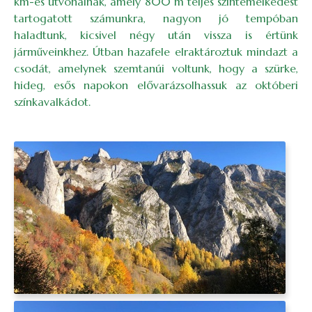
km-es útvonalnak, amely 800 m teljes szintemelkedést
tartogatott számunkra, nagyon jó tempóban
haladtunk, kicsivel négy után vissza is értünk
járműveinkhez. Útban hazafele elraktároztuk mindazt a
csodát, amelynek szemtanúi voltunk, hogy a szürke,
hideg, esős napokon elővarázsolhassuk az októberi
színkavalkádot.