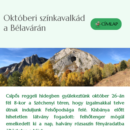
Ugrás a tartalomra
Októberi színkavalkád
CÍMLAP
a Bélavárán
Csípős reggeli hidegben gyülekeztünk október 26-án
fél 8-kor a Széchenyi téren, hogy izgalmakkal telve
útnak induljunk Felsőpodsága felé. Kisbánya előtt
hihetetlen látvány fogadott: felhőtenger mögül
emelkedett ki a nap, halvány rózsaszín fényáradatba