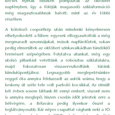
kecses nyírfák büszkén pompáztak az októberi
napfényben, így a föléjük magasodó sziklaformáció
még magasztosabbnak hatott, mint az év többi
részében.
A kötelező csoportkép után mindenki kényelmesen
elhelyezkedett a fűben: egyesek elfogyasztották a még
megmaradt uzsonnájukat, mások napfürdőztek, sokan
pedig elmerültek az októberi színkavalkádban tündöklő
természet szépségében. Folytatva utunkat, még egy
utolsó pillantást vetettünk a robosztus sziklafalakra,
majd fokozatosan visszaereszkedtünk túránk
kiindulópontjához. Legnagyobb meglepetésünkre
reggel óta annyira felduzzadt az autók száma, hogy a
keskeny út széle tele volt parkoló kocsikkal. Az elmúlt
két évben sosem láttunk itt ennyi embert, viszont nem
is annyira meglepő, hiszen csodás időt jeleztek erre a
hétvégére, a Bélavára pedig ilyenkor ősszel a
leglátványosabb. Bár népes csapattal vágtunk neki a 10