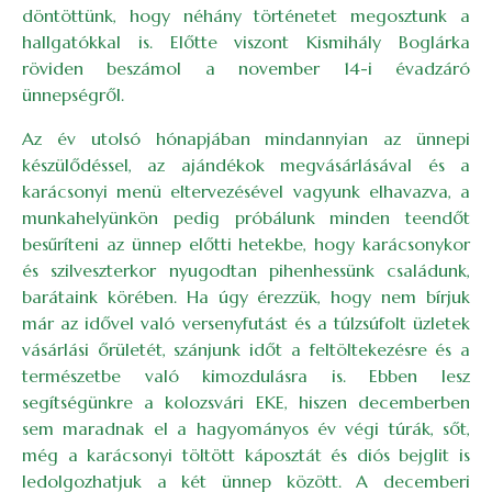
döntöttünk, hogy néhány történetet megosztunk a
hallgatókkal is. Előtte viszont Kismihály Boglárka
röviden beszámol a november 14-i évadzáró
ünnepségről.
Az év utolsó hónapjában mindannyian az ünnepi
készülődéssel, az ajándékok megvásárlásával és a
karácsonyi menü eltervezésével vagyunk elhavazva, a
munkahelyünkön pedig próbálunk minden teendőt
besűríteni az ünnep előtti hetekbe, hogy karácsonykor
és szilveszterkor nyugodtan pihenhessünk családunk,
barátaink körében. Ha úgy érezzük, hogy nem bírjuk
már az idővel való versenyfutást és a túlzsúfolt üzletek
vásárlási őrületét, szánjunk időt a feltöltekezésre és a
természetbe való kimozdulásra is. Ebben lesz
segítségünkre a kolozsvári EKE, hiszen decemberben
sem maradnak el a hagyományos év végi túrák, sőt,
még a karácsonyi töltött káposztát és diós bejglit is
ledolgozhatjuk a két ünnep között. A decemberi