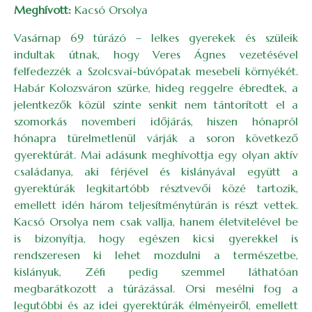
Meghívott:
Kacsó Orsolya
Vasárnap 69 túrázó – lelkes gyerekek és szüleik
indultak útnak, hogy Veres Ágnes vezetésével
felfedezzék a Szolcsvai-búvópatak mesebeli környékét.
Habár Kolozsváron szürke, hideg reggelre ébredtek, a
jelentkezők közül szinte senkit nem tántorított el a
szomorkás novemberi időjárás, hiszen hónapról
hónapra türelmetlenül várják a soron következő
gyerektúrát. Mai adásunk meghívottja egy olyan aktív
családanya, aki férjével és kislányával együtt a
gyerektúrák legkitartóbb résztvevői közé tartozik,
emellett idén három teljesítménytúrán is részt vettek.
Kacsó Orsolya nem csak vallja, hanem életvitelével be
is bizonyítja, hogy egészen kicsi gyerekkel is
rendszeresen ki lehet mozdulni a természetbe,
kislányuk, Zéfi pedig szemmel láthatóan
megbarátkozott a túrázással. Orsi mesélni fog a
legutóbbi és az idei gyerektúrák élményeiről, emellett