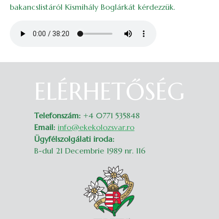
bakancslistáról Kismihály Boglárkát kérdezzük.
Audio file
ELÉRHETŐSÉG
Belépés
Telefonszám:
+4 0771 535848
Email:
info@ekekolozsvar.ro
Ügyfélszolgálati iroda:
B-dul 21 Decembrie 1989 nr. 116