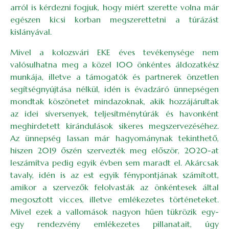
arról is kérdezni fogjuk, hogy miért szerette volna már
egészen kicsi korban megszerettetni a túrázást
kislányával.
Mivel a kolozsvári EKE éves tevékenysége nem
valósulhatna meg a közel 100 önkéntes áldozatkész
munkája, illetve a támogatók és partnerek önzetlen
segítségnyújtása nélkül, idén is évadzáró ünnepségen
mondtak köszönetet mindazoknak, akik hozzájárultak
az idei síversenyek, teljesítménytúrák és havonként
meghirdetett kirándulások sikeres megszervezéséhez.
Az ünnepség lassan már hagyománynak tekinthető,
hiszen 2019 őszén szervezték meg először, 2020-at
leszámítva pedig egyik évben sem maradt el. Akárcsak
tavaly, idén is az est egyik fénypontjának számított,
amikor a szervezők felolvasták az önkéntesek által
megosztott vicces, illetve emlékezetes történeteket.
Mivel ezek a vallomások nagyon hűen tükrözik egy-
egy rendezvény emlékezetes pillanatait, úgy