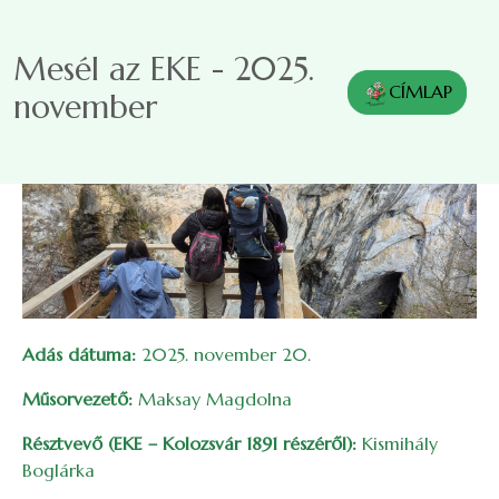
Ugrás a tartalomra
Mesél az EKE - 2025.
CÍMLAP
november
Adás dátuma:
2025. november 20.
Műsorvezető:
Maksay Magdolna
Résztvevő (EKE – Kolozsvár 1891 részéről):
Kismihály
Boglárka