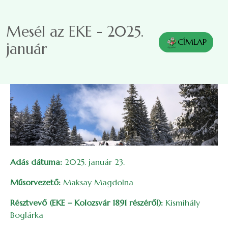
Ugrás a tartalomra
Mesél az EKE - 2025.
CÍMLAP
január
Adás dátuma:
2025. január 23.
Műsorvezető:
Maksay Magdolna
Résztvevő (EKE – Kolozsvár 1891 részéről):
Kismihály
Boglárka