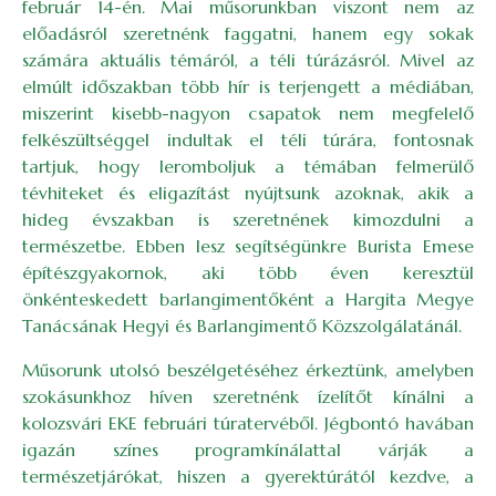
február 14-én. Mai műsorunkban viszont nem az
előadásról szeretnénk faggatni, hanem egy sokak
számára aktuális témáról, a téli túrázásról. Mivel az
elmúlt időszakban több hír is terjengett a médiában,
miszerint kisebb-nagyon csapatok nem megfelelő
felkészültséggel indultak el téli túrára, fontosnak
tartjuk, hogy leromboljuk a témában felmerülő
tévhiteket és eligazítást nyújtsunk azoknak, akik a
hideg évszakban is szeretnének kimozdulni a
természetbe. Ebben lesz segítségünkre Burista Emese
építészgyakornok, aki több éven keresztül
önkénteskedett barlangimentőként a Hargita Megye
Tanácsának Hegyi és Barlangimentő Közszolgálatánál.
Műsorunk utolsó beszélgetéséhez érkeztünk, amelyben
szokásunkhoz híven szeretnénk ízelítőt kínálni a
kolozsvári EKE februári túratervéből. Jégbontó havában
igazán színes programkínálattal várják a
természetjárókat, hiszen a gyerektúrától kezdve, a