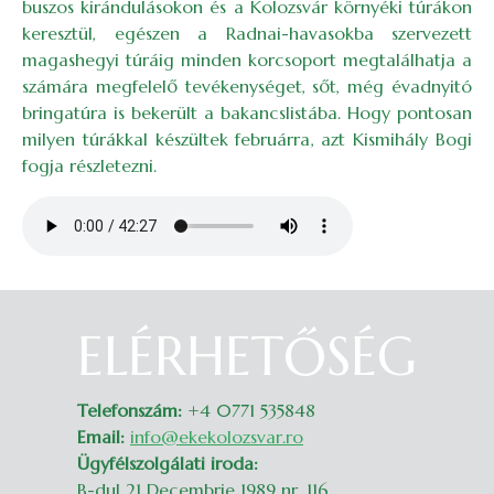
buszos kirándulásokon és a Kolozsvár környéki túrákon
keresztül, egészen a Radnai-havasokba szervezett
magashegyi túráig minden korcsoport megtalálhatja a
számára megfelelő tevékenységet, sőt, még évadnyitó
bringatúra is bekerült a bakancslistába. Hogy pontosan
milyen túrákkal készültek februárra, azt Kismihály Bogi
fogja részletezni.
Audio file
ELÉRHETŐSÉG
Belépés
Telefonszám:
+4 0771 535848
Email:
info@ekekolozsvar.ro
Ügyfélszolgálati iroda:
B-dul 21 Decembrie 1989 nr. 116