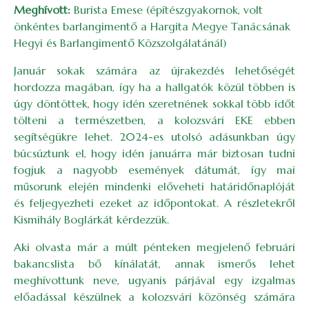
Meghívott:
Burista Emese (építészgyakornok, volt
önkéntes barlangimentő a Hargita Megye Tanácsának
Hegyi és Barlangimentő Közszolgálatánál)
Január sokak számára az újrakezdés lehetőségét
hordozza magában, így ha a hallgatók közül többen is
úgy döntöttek, hogy idén szeretnének sokkal több időt
tölteni a természetben, a kolozsvári EKE ebben
segítségükre lehet. 2024-es utolsó adásunkban úgy
búcsúztunk el, hogy idén januárra már biztosan tudni
fogjuk a nagyobb események dátumát, így mai
műsorunk elején mindenki előveheti határidőnaplóját
és feljegyezheti ezeket az időpontokat. A részletekről
Kismihály Boglárkát kérdezzük.
Aki olvasta már a múlt pénteken megjelenő februári
bakancslista bő kínálatát, annak ismerős lehet
meghívottunk neve, ugyanis párjával egy izgalmas
előadással készülnek a kolozsvári közönség számára