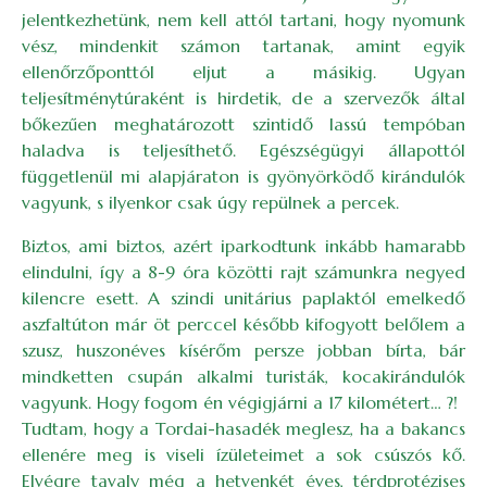
jelentkezhetünk, nem kell attól tartani, hogy nyomunk
vész, mindenkit számon tartanak, amint egyik
ellenőrzőponttól eljut a másikig. Ugyan
teljesítménytúraként is hirdetik, de a szervezők által
bőkezűen meghatározott szintidő lassú tempóban
haladva is teljesíthető. Egészségügyi állapottól
függetlenül mi alapjáraton is gyönyörködő kirándulók
vagyunk, s ilyenkor csak úgy repülnek a percek.
Biztos, ami biztos, azért iparkodtunk inkább hamarabb
elindulni, így a 8-9 óra közötti rajt számunkra negyed
kilencre esett. A szindi unitárius paplaktól emelkedő
aszfaltúton már öt perccel később kifogyott belőlem a
szusz, huszonéves kísérőm persze jobban bírta, bár
mindketten csupán alkalmi turisták, kocakirándulók
vagyunk. Hogy fogom én végigjárni a 17 kilométert… ?!
Tudtam, hogy a Tordai-hasadék meglesz, ha a bakancs
ellenére meg is viseli ízületeimet a sok csúszós kő.
Elvégre tavaly még a hetvenkét éves, térdprotézises