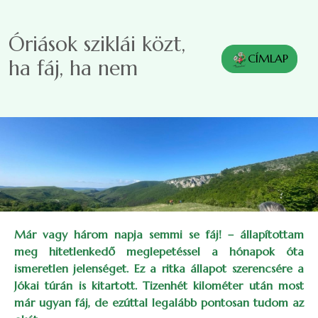
Ugrás a tartalomra
Óriások sziklái közt,
CÍMLAP
ha fáj, ha nem
Már vagy három napja semmi se fáj! – állapítottam
meg hitetlenkedő meglepetéssel a hónapok óta
ismeretlen jelenséget. Ez a ritka állapot szerencsére a
Jókai túrán is kitartott. Tizenhét kilométer után most
már ugyan fáj, de ezúttal legalább pontosan tudom az