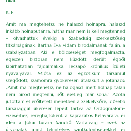
okát.
K. E.
Amit ma megtehetsz, ne halaszd holnapra, halaszd
inkább holnaputánra, hátha már nem is kell megtenned
– olvashattuk évekig a Szabadság szerkesztőség
titkárságának, Bartha Éva vidám birodalmának falán, a
szabályzatban. Aki e bölcsességet megfogalmazta,
egészen biztosan nem küzdött derült égből
kibírhatatlan fájdalmakkal lecsapó krónikus ízületi
nyavalyával. Mióta ez az egzotikum társamul
szegődött, számomra gyökeresen átalakult a jótanács:
„Amit ma megtehetsz, ne halogasd, mert holnap talán
nem bírod megtenni, sőt esetleg már soha.” Azóta
jutottam el erőltetett menetben a Székelykőre, idősebb
társasággal sikeresen lépést tartva az Ördögmalom-
vízeséshez, sereghajtóként a káprázatos Bélavárára, és
idén a Jókai túrára Szindről Várfalváig – ezek az
útvonalak mind tekintélyes szintkülönbségekkel és