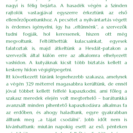
nagyi is félig bejárta. A hasadék végén a Szinden
rajtolók vastagjával egyszerre érkeztünk az első
ellenőrzőpontunkhoz. A pecsétet a nyilvántartás végett
is érdemes igényelni, így ha „eltűnnénk”, a szervezők
tudni fogják, hol keressenek, hiszen ott még
megvoltunk. Feltölthettük kulacsainkat, egyesek
falatoztak is, majd átkeltünk a Hesdát-patakon a
szervezők által külön erre az alkalomra elhelyezett
vashídon. A kutyáknak kicsit több biztatás kellett a
keskeny hídon végiglépegetni.
Itt következett túránk legnehezebb szakasza, amelynek
a végén 329 méterrel magasabbra kerültünk, de ennél
jóval többet kellett felfelé kapaszkodni, ami főleg a
szakasz meredek elején volt megterhelő – barátunkká
avanzsált minden pihentető kapaszkodásra alkalmas fa
az erdőben, és ahogy haladtunk, egyre gyakrabban
álltunk meg „a tájat csodálni”. Jobb időt nem is
kívánhattunk: miután napokig esett az eső, pénteken