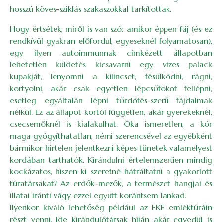
hosszú köves-sziklás szakaszokkal tarkítottak.
Hogy értsétek, miről is van szó: amikor éppen fáj (és ez
rendkívül gyakran előfordul, egyeseknél folyamatosan),
egy ilyen autoimmunnak címkézett állapotban
lehetetlen küldetés kicsavarni egy vizes palack
kupakját, lenyomni a kilincset, fésülködni, rágni,
kortyolni, akár csak egyetlen lépcsőfokot fellépni,
esetleg egyáltalán lépni tőrdöfés-szerű fájdalmak
nélkül. Ez az állapot kortól független, akár gyerekeknél,
csecsemőknél is kialakulhat. Oka ismeretlen, a kór
maga gyógyíthatatlan, némi szerencsével az egyébként
bármikor hirtelen jelentkezni képes tünetek valamelyest
kordában tarthatók. Kirándulni értelemszerűen mindig
kockázatos, hiszen ki szeretné hátráltatni a gyakorlott
túratársakat? Az erdők-mezők, a természet hangjai és
illatai iránti vágy ezzel együtt korántsem lankad.
Ilyenkor kiváló lehetőség például az EKE emléktúráin
részt venni. Ide kirándulótársak híján akár egyedül is