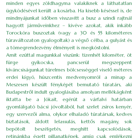
minden egyes zöldhagyma valakiknek a láthatatlan
ügyködésével került a kosárba. Ha kisebb késéssel is, de
mindnyájunkat időben visszavitt a busz a szindi rajtnál
hagyott járműveinkhez – kivéve azokat, akik inkább
Torockóra buszoztak (vagy a 30 és 55 kilométeres
túraváltozaton gyalogoltak) a végső célba, a gulyást és
a tömegrendezvény élményeit is megkóstolni.
Amit ezúttal magunkkal viszünk: tizenhét kilométer, öt
fürge gyíkocska, pancserül megszeppent
kíváncsiságunkat türelmes bölcsességgel viselő méteres
erdei kígyó, húszcentis medvenyomról a minap a
Meszesen készült fényké­pét bemutató túratárs, aki
Budapestről indult gyaloglásába amolyan mellékágként
iktatta be a Jókait, egérút a várfalvi határban
gyomlálgató bácsi jóvoltából, hat szelet zsíros kenyér,
egy szervezői alma, olykor elhaladó túratársak, kedves
biztatások, áldott lelassulás, kettős magány, sok
bepótolt beszélgetés, meghitt kapcsolódások,
retinánkba égett pillanatképek, amíg csak emlékezni