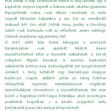
már kibújt a nap, szombaton felhőt is alig láttunk, így a
kaptatón szépen tapadt a bakancsunk, akárha gyurmán
lépegettünk volna, csak ritkán csúsztunk, és nem
ragadt kilószám talpunkra a sár. Ezt az emelkedő
szakaszt két óra alatt tettük meg, pedig a távolság
szinte csak harmada volt az előzőnek, amire szintúgy
ráment majdnem ugyanennyi idő.
A tető előtt bűn lenne kihagyni a szervezői
túraleírásban csak ajánlott kilátót: innen
madártávlatból látni a hasadék sziklafalait, a távoli
völgyben liliputi házakat. A szerény bástyányi
sziklatetőn ketten már kortyolgatták jól megérdemelt
sörüket, s még befutott egy háromtagú magyar
kazinczys csapat, akikkel aztán jó ideig folyton
előzgettük egymást, mindahányszor réglátott
ismerősökként örvendezve a viszontlátásnak. Ide már
közel a Kápolnás-tető tágas fennsíkja, ahol mosolygós
pontbírók fogadtak, s a kiváló reggeliző hely
köröskörül pazar látvánnyal kényeztetett.