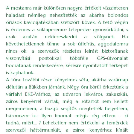
A mostanra már különösen nagyra értékelt vízszintesen
haladást némileg nehezítették az akárha bolondos
óriások kavicsjátékában szétszórt kövek. A tető végén
is érdemes a sziklaperemre telepedve gyönyörködni, s
csak azután nekiereszkedni a völgynek. Ha
követhetetlennek tűnne a sok útleírás, aggodalomra
nincs ok: a szervezők részletes leírást biztosítanak
viszonyítási pontokkal, többféle GPS-útvonalat
bocsátanak rendelkezésre, kérésre nyomtatott térképet
is kaphatunk.
A túra további része kényelmes séta, akárha vasárnap
délután a Bükkben járnánk. Négy óra körül érkeztünk a
várfalvi EKE-Várhoz, az udvaron lekváros, zakuszkás,
zsíros kenyérrel vártak, még a sótartót sem kellett
megemelnem, a buzgó segítők megtették helyettem,
háromszor is… Ilyen finomat mégis rég ettem – ki
tudná, miért… ? Lehetetlen nem értékelni a temérdek
szervezői háttérmunkát, a zsíros kenyérhez kínált