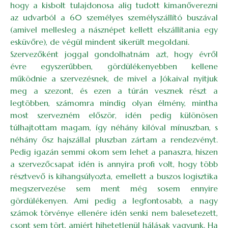
hogy a kisbolt tulajdonosa alig tudott kimanőverezni
az udvarból a 60 személyes személyszállító buszával
(amivel mellesleg a násznépet kellett elszállítania egy
esküvőre), de végül mindent sikerült megoldani.
Szervezőként joggal gondolhatnám azt, hogy évről
évre egyszerűbben, gördülékenyebben kellene
működnie a szervezésnek, de mivel a Jókaival nyitjuk
meg a szezont, és ezen a túrán vesznek részt a
legtöbben, számomra mindig olyan élmény, mintha
most szervezném először, idén pedig különösen
túlhajtottam magam, így néhány kilóval mínuszban, s
néhány ősz hajszállal pluszban zártam a rendezvényt.
Pedig igazán semmi okom sem lehet a panaszra, hiszen
a szervezőcsapat idén is annyira profi volt, hogy több
résztvevő is kihangsúlyozta, emellett a buszos logisztika
megszervezése sem ment még sosem ennyire
gördülékenyen. Ami pedig a legfontosabb, a nagy
számok törvénye ellenére idén senki nem balesetezett,
csont sem tört, amiért hihetetlenül hálásak vagyunk. Ha