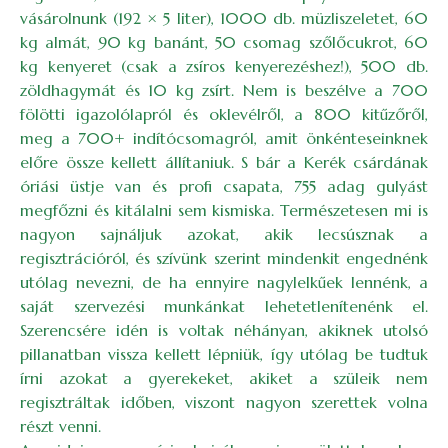
vásárolnunk (192 × 5 liter), 1000 db. müzliszeletet, 60
kg almát, 90 kg banánt, 50 csomag szőlőcukrot, 60
kg kenyeret (csak a zsíros kenyerezéshez!), 500 db.
zöldhagymát és 10 kg zsírt. Nem is beszélve a 700
fölötti igazolólapról és oklevélről, a 800 kitűzőről,
meg a 700+ indítócsomagról, amit önkénteseinknek
előre össze kellett állítaniuk. S bár a Kerék csárdának
óriási üstje van és profi csapata, 755 adag gulyást
megfőzni és kitálalni sem kismiska. Természetesen mi is
nagyon sajnáljuk azokat, akik lecsúsznak a
regisztrációról, és szívünk szerint mindenkit engednénk
utólag nevezni, de ha ennyire nagylelkűek lennénk, a
saját szervezési munkánkat lehetetlenítenénk el.
Szerencsére idén is voltak néhányan, akiknek utolsó
pillanatban vissza kellett lépniük, így utólag be tudtuk
írni azokat a gyerekeket, akiket a szüleik nem
regisztráltak időben, viszont nagyon szerettek volna
részt venni.