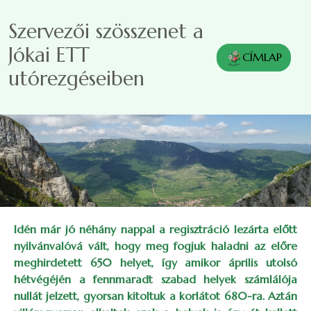
Ugrás a tartalomra
Szervezői szösszenet a
Jókai ETT
CÍMLAP
utórezgéseiben
Idén már jó néhány nappal a regisztráció lezárta előtt
nyilvánvalóvá vált, hogy meg fogjuk haladni az előre
meghirdetett 650 helyet, így amikor április utolsó
hétvégéjén a fennmaradt szabad helyek számlálója
nullát jelzett, gyorsan kitoltuk a korlátot 680-ra. Aztán