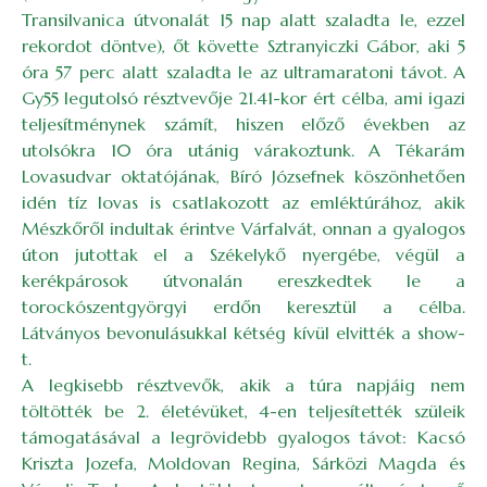
Transilvanica útvonalát 15 nap alatt szaladta le, ezzel
rekordot döntve), őt követte Sztranyiczki Gábor, aki 5
óra 57 perc alatt szaladta le az ultramaratoni távot. A
Gy55 legutolsó résztvevője 21.41-kor ért célba, ami igazi
teljesítménynek számít, hiszen előző években az
utolsókra 10 óra utánig várakoztunk. A Tékarám
Lovasudvar oktatójának, Bíró Józsefnek köszönhetően
idén tíz lovas is csatlakozott az emléktúrához, akik
Mészkőről indultak érintve Várfalvát, onnan a gyalogos
úton jutottak el a Székelykő nyergébe, végül a
kerékpárosok útvonalán ereszkedtek le a
torockószentgyörgyi erdőn keresztül a célba.
Látványos bevonulásukkal kétség kívül elvitték a show-
t.
A legkisebb résztvevők, akik a túra napjáig nem
töltötték be 2. életévüket, 4-en teljesítették szüleik
támogatásával a legrövidebb gyalogos távot: Kacsó
Kriszta Jozefa, Moldovan Regina, Sárközi Magda és