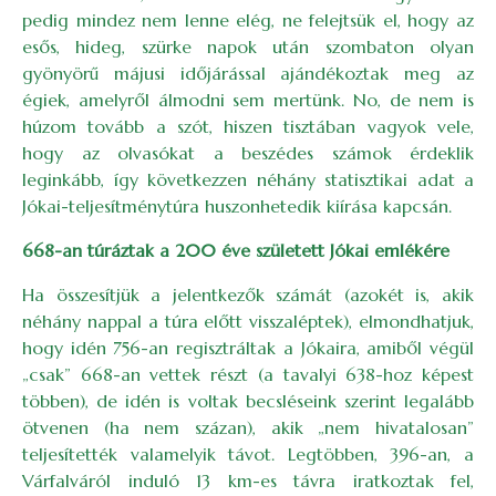
pedig mindez nem lenne elég, ne felejtsük el, hogy az
esős, hideg, szürke napok után szombaton olyan
gyönyörű májusi időjárással ajándékoztak meg az
égiek, amelyről álmodni sem mertünk. No, de nem is
húzom tovább a szót, hiszen tisztában vagyok vele,
hogy az olvasókat a beszédes számok érdeklik
leginkább, így következzen néhány statisztikai adat a
Jókai-teljesítménytúra huszonhetedik kiírása kapcsán.
668-an túráztak a 200 éve született Jókai emlékére
Ha összesítjük a jelentkezők számát (azokét is, akik
néhány nappal a túra előtt visszaléptek), elmondhatjuk,
hogy idén 756-an regisztráltak a Jókaira, amiből végül
„csak” 668-an vettek részt (a tavalyi 638-hoz képest
többen), de idén is voltak becsléseink szerint legalább
ötvenen (ha nem százan), akik „nem hivatalosan”
teljesítették valamelyik távot. Legtöbben, 396-an, a
Várfalváról induló 13 km-es távra iratkoztak fel,