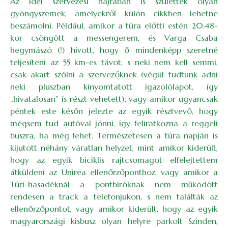
Az idei szervezési hajrában is születtek olyan
gyöngyszemek, amelyekről külön cikkben lehetne
beszámolni. Például, amikor a túra előtti estén 20.48-
kor csöngött a messengerem, és Varga Csaba
hegymászó (!) hívott, hogy ő mindenképp szeretné
teljesíteni az 55 km-es távot, s neki nem kell semmi,
csak akart szólni a szervezőknek (végül tudtunk adni
neki pluszban kinyomtatott igazolólapot, így
„hivatalosan” is részt vehetett); vagy amikor ugyancsak
péntek este későn jelezte az egyik résztvevő, hogy
mégsem tud autóval jönni, így feliratkozna a reggeli
buszra, ha még lehet. Természetesen a túra napján is
kijutott néhány váratlan helyzet, mint amikor kiderült,
hogy az egyik biciklis rajtcsomagot elfelejtettem
átküldeni az Unirea ellenőrzőponthoz, vagy amikor a
Túri-hasadéknál a pontbíróknak nem működött
rendesen a track a telefonjukon, s nem találták az
ellenőrzőpontot, vagy amikor kiderült, hogy az egyik
magyarországi kisbusz olyan helyre parkolt Szinden,