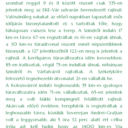
szombat reggel 9 és 11 között viszont csak 335-en
jelentek meg az EKE-Vár udvarán berendezett rajtnál.
Valószínűleg sokukat az előző napokban tapasztalt esős
időjárás bizonytalanított el, s tartottak tőle, hogy
túlságosan csúszós lesz a terep. A Szindről induló 17
km-es távra 67-en regisztráltak és 61-en vágtak útnak,
a 30 km-es túraútvonal viszont ennél népszerűbbnek
bizonyult: a 127 jelentkezőből 122-en meg is jelentek a
rajtnál. A kerékpáros túraváltozatra idén kevesebben,
85-en iratkoztak, végül 75-en indultak útnak, néhányan
Szindről és Várfalváról rajtoltak. A Székelykőre
felvezető legnehezebb útvonalat 21-en vállalták be.
A Kolozsvárról induló leghosszabb, 55 km-es gyalogos
túraváltozatra idén 71-en vállalkoztak, 65-en jelentek
meg a volt bükki kempingnél felállított rajtnál.
Akárcsak előző években, terepfutók is regisztráltak a
leghosszabb távra, közülük Sovereșan Andrei-Grațian
volt a leggyorsabb, aki 5 óra 32 perc alatt ért célba
(róla azt kell tudni, hogy az 1400 km-es Via