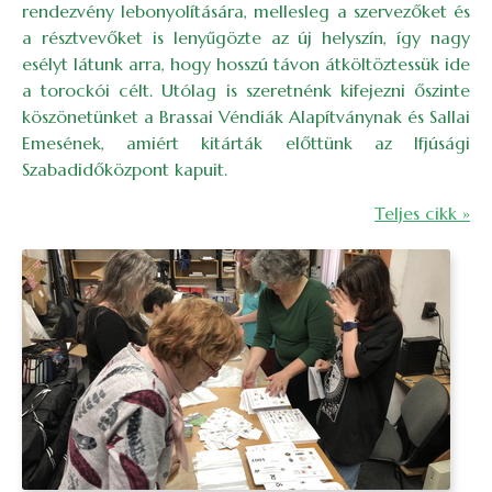
rendezvény lebonyolítására, mellesleg a szervezőket és
a résztvevőket is lenyűgözte az új helyszín, így nagy
esélyt látunk arra, hogy hosszú távon átköltöztessük ide
a torockói célt. Utólag is szeretnénk kifejezni őszinte
köszönetünket a Brassai Véndiák Alapítványnak és Sallai
Emesének, amiért kitárták előttünk az Ifjúsági
Szabadidőközpont kapuit.
Teljes cikk »