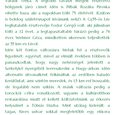
Váradi Terka. A legtöbb tavaszt megélt résztvevő
hölgynek járó címet idén is Pilbák Rozália Piroska
vihette haza, aki a napokban tölti 75. életévét. (Ezúton
is boldog születésnapot kívánunk neki!) A Gy55-ös táv
legfiatalabb résztvevője Fodor Gergő volt, aki júliusban
tölti a 12 évet, a legtapasztaltabb túrázó pedig a 74
éves Wehner Géza, mindketten sikeresen teljesítették
az 55 km-es távot.
Idén két fontos változásra hívtuk fel a résztvevők
figyelmét: egyrészt, mivel az elmúlt években többen is
panaszkodtak, hogy nagy nehézséget jelentett a
Székelykő nyergéből leereszkedni a Nagy-árkon, idén
alternatív útvonalként felkínáltuk az erdőben haladó
kerülőutat, ami szintén meredek, és 1,5 km-rel hosszabb,
de legalább nem sziklás. A másik változás pedig a
torockói célra vonatkozott, ugyanis a kultúrotthon
restaurálása miatt el kellett költöztetnünk az érkezés
helyszínét a Tóbiás Házba. Mint utólag kiderült, a
tágas, füves udvar sokkal megfelelőbb egy ekkora