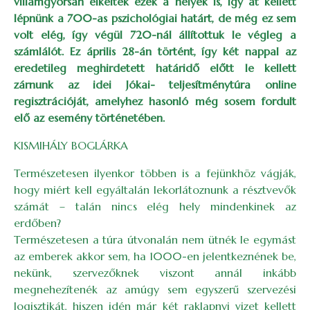
villámgyorsan elkeltek ezek a helyek is, így át kellett
lépnünk a 700-as pszichológiai határt, de még ez sem
volt elég, így végül 720-nál állítottuk le végleg a
számlálót. Ez április 28-án történt, így két nappal az
eredetileg meghirdetett határidő előtt le kellett
zárnunk az idei Jókai- teljesítménytúra online
regisztrációját, amelyhez hasonló még sosem fordult
elő az esemény történetében.
KISMIHÁLY BOGLÁRKA
Természetesen ilyenkor többen is a fejünkhöz vágják,
hogy miért kell egyáltalán lekorlátoznunk a résztvevők
számát – talán nincs elég hely mindenkinek az
erdőben?
Természetesen a túra útvonalán nem ütnék le egymást
az emberek akkor sem, ha 1000-en jelentkeznének be,
nekünk, szervezőknek viszont annál inkább
megnehezítenék az amúgy sem egyszerű szervezési
logisztikát, hiszen idén már két raklapnyi vizet kellett