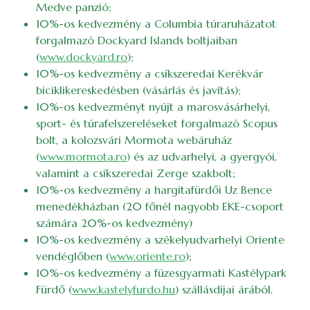
Medve panzió;
10%-os kedvezmény a Columbia túraruházatot
forgalmazó Dockyard Islands boltjaiban
(
www.dockyard.ro
);
10%-os kedvezmény a csíkszeredai Kerékvár
biciklikereskedésben (vásárlás és javítás);
10%-os kedvezményt nyújt a marosvásárhelyi,
sport- és túrafelszereléseket forgalmazó Scopus
bolt, a kolozsvári Mormota webáruház
(
www.mormota.ro
) és az udvarhelyi, a gyergyói,
valamint a csíkszeredai Zerge szakbolt;
10%-os kedvezmény a hargitafürdői Uz Bence
menedékházban (20 főnél nagyobb EKE-csoport
számára 20%-os kedvezmény)
10%-os kedvezmény a székelyudvarhelyi Oriente
vendéglőben (
www.oriente.ro
);
10%-os kedvezmény a füzesgyarmati Kastélypark
Fürdő (
www.kastelyfurdo.hu
) szállásdíjai árából.