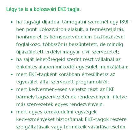
Légy te is a kolozsvári EKE tagja:
ha tagsági díjaddal támogatni szeretnél egy 1891-
ben pont Kolozsváron alakult, a természetjárás,
honismeret és környezetvédelem ösztönzésével
foglalkozó, többször is beszüntetett, de mindig
újjászületett erdélyi magyar civil szervezetet;
ha saját lehetőségeid szerint részt vállalnál az
önkéntes alapon működő egyesület munkájában;
mert EKE-tagként korábban értesülhetsz az
egyesület által szervezett programokról;
mert kedvezményesen vehetsz részt az EKE
bármely tagszervezetének rendezvényein, illetve
más szervezetek egyes rendezvényein;
mert egyes kereskedelmi egységek
kedvezményeket biztosítanak EKE-tagok részére
szolgáltatásaik vagy termékeik vásárlása esetén.