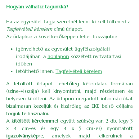
Hogyan válhatsz tagunkká?
Ha az egyesület tagja szeretnél lenni, ki kell töltened a
Tagfelvételi kérelem
című űrlapot.
Az űrlaphoz a következőképpen lehet hozzájutni:
igényelhető az egyesület ügyfélszolgálati
irodájában, a
honlapon
közzétett nyitvatartási
időben
letölthető innen:
Tagfelvételi kérelem
A letöltött űrlapot lehetőleg kétoldalas formában
(színe-visszája) kell kinyomtatni, majd részletesen és
helyesen kitölteni. Az űrlapon megadott információkat
bizalmasan kezeljük és kizárólag az EKE belső céljaira
fogjuk felhasználni.
A
kitöltött kérelem
mel együtt szükség van 2 db. (egy 3
x 4 cm-es és egy 4 x 5 cm-es) nyomtatott
igazolványkép
re, amelyek majd felkerülnek a