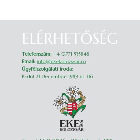
ELÉRHETŐSÉG
Belépés
Telefonszám:
+4 0771 535848
Email:
info@ekekolozsvar.ro
Ügyfélszolgálati iroda:
B-dul 21 Decembrie 1989 nr. 116