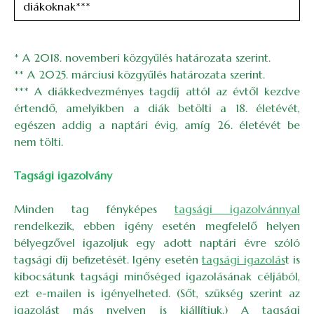
diákoknak***
* A 2018. novemberi közgyűlés határozata szerint.
** A 2025. márciusi közgyűlés határozata szerint.
*** A diákkedvezményes tagdíj attól az évtől kezdve
értendő, amelyikben a diák betölti a 18. életévét,
egészen addig a naptári évig, amíg 26. életévét be
nem tölti.
Tagsági igazolvány
Minden tag fényképes
tagsági igazolvánnyal
rendelkezik, ebben igény esetén megfelelő helyen
bélyegzővel igazoljuk egy adott naptári évre szóló
tagsági díj befizetését. Igény esetén
tagsági igazolás
t is
kibocsátunk tagsági minőséged igazolásának céljából,
ezt e-mailen is igényelheted. (Sőt, szükség szerint az
igazolást más nyelven is kiállítjuk.) A tagsági