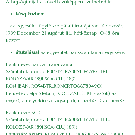
A tagsági díjat a következőképpen fizetheted ki:
készpénzben
:
– az egyesület ügyfélszolgálati irodájában: Kolozsvár,
1989 December 21 sugárút 116, hétköznap 10-18 óra
között
átutalással
az egyesület bankszámláinak egyikére:
Bank neve: Banca Transilvania
Számlatulajdonos: ERDELYI KARPAT EGYESULET -
KOLOZSVAR 1891 SCA-CLUJ 1891
RON IBAN: RO54BTRLRONCRT0667894901
Befizetés célja (detalii): COTIZATIE EKE <az(ok) az
év(ek), amely(ek)re a tagsági díjat fizeti>, <tag neve>
Bank neve: BCR
Számlatulajdonos: ERDELYI KARPAT EGYESULET-
KOLOZSVAR 1891(SCA-CLUJ 1891)
Bankszámlaszám: RO50 RNCB 0106 1075 3587 0001