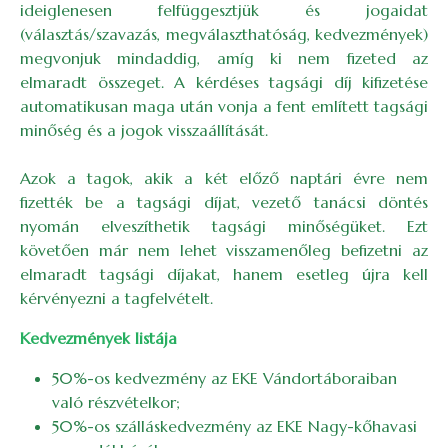
ideiglenesen felfüggesztjük és jogaidat
(választás/szavazás, megválaszthatóság, kedvezmények)
megvonjuk mindaddig, amíg ki nem fizeted az
elmaradt összeget. A kérdéses tagsági díj kifizetése
automatikusan maga után vonja a fent említett tagsági
minőség és a jogok visszaállítását.
Azok a tagok, akik a két előző naptári évre nem
fizették be a tagsági díjat, vezető tanácsi döntés
nyomán elveszíthetik tagsági minőségüket. Ezt
követően már nem lehet visszamenőleg befizetni az
elmaradt tagsági díjakat, hanem esetleg újra kell
kérvényezni a tagfelvételt.
Kedvezmények listája
50%-os kedvezmény az EKE Vándortáboraiban
való részvételkor;
50%-os szálláskedvezmény az EKE Nagy-kőhavasi