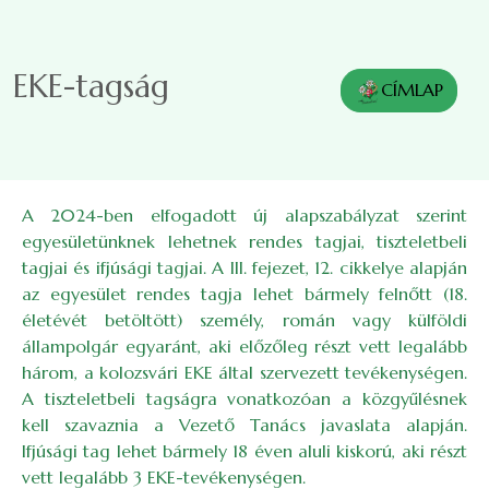
Skip to main content
EKE-tagság
CÍMLAP
A 2024-ben elfogadott új alapszabályzat szerint
egyesületünknek lehetnek rendes tagjai, tiszteletbeli
tagjai és ifjúsági tagjai. A III. fejezet, 12. cikkelye alapján
az egyesület rendes tagja lehet bármely felnőtt (18.
életévét betöltött) személy, román vagy külföldi
állampolgár egyaránt, aki előzőleg részt vett legalább
három, a kolozsvári EKE által szervezett tevékenységen.
A tiszteletbeli tagságra vonatkozóan a közgyűlésnek
kell szavaznia a Vezető Tanács javaslata alapján.
Ifjúsági tag lehet bármely 18 éven aluli kiskorú, aki részt
vett legalább 3 EKE-tevékenységen.