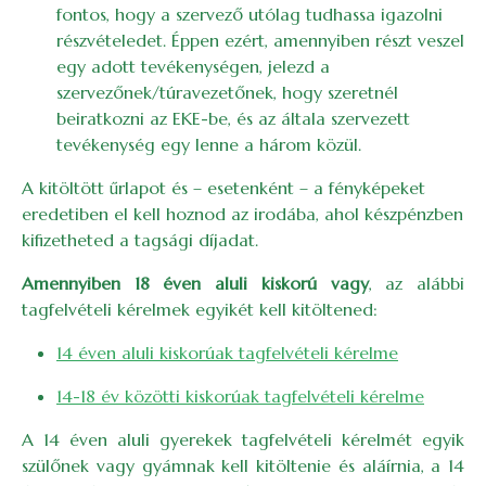
fontos, hogy a szervező utólag tudhassa igazolni
részvételedet. Éppen ezért, amennyiben részt veszel
egy adott tevékenységen, jelezd a
szervezőnek/túravezetőnek, hogy szeretnél
beiratkozni az EKE-be, és az általa szervezett
tevékenység egy lenne a három közül.
A kitöltött űrlapot és – esetenként – a fényképeket
eredetiben el kell hoznod az irodába, ahol készpénzben
kifizetheted a tagsági díjadat.
Amennyiben 18 éven aluli kiskorú vagy
, az alábbi
tagfelvételi kérelmek egyikét kell kitöltened:
14 éven aluli kiskorúak tagfelvételi kérelme
14-18 év közötti kiskorúak tagfelvételi kérelme
A 14 éven aluli gyerekek tagfelvételi kérelmét egyik
szülőnek vagy gyámnak kell kitöltenie és aláírnia, a 14