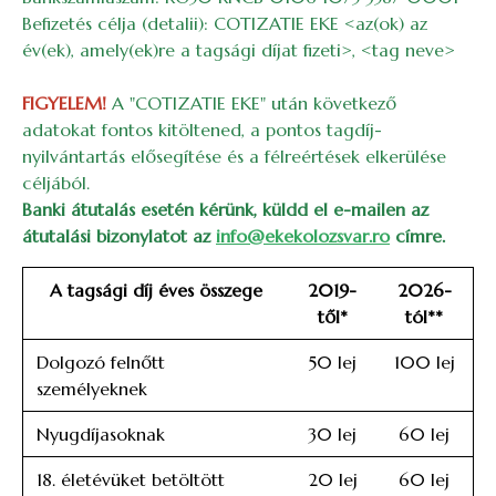
Befizetés célja (detalii): COTIZATIE EKE <az(ok) az
év(ek), amely(ek)re a tagsági díjat fizeti>, <tag neve>
FIGYELEM!
A "COTIZATIE EKE" után következő
adatokat fontos kitöltened, a pontos tagdíj-
nyilvántartás elősegítése és a félreértések elkerülése
céljából.
Banki átutalás esetén kérünk, küldd el e-mailen az
átutalási bizonylatot az
info@ekekolozsvar.ro
címre.
A tagsági díj éves összege
2019-
2026-
től*
tól**
Dolgozó felnőtt
50 lej
100 lej
személyeknek
Nyugdíjasoknak
30 lej
60 lej
18. életévüket betöltött
20 lej
60 lej