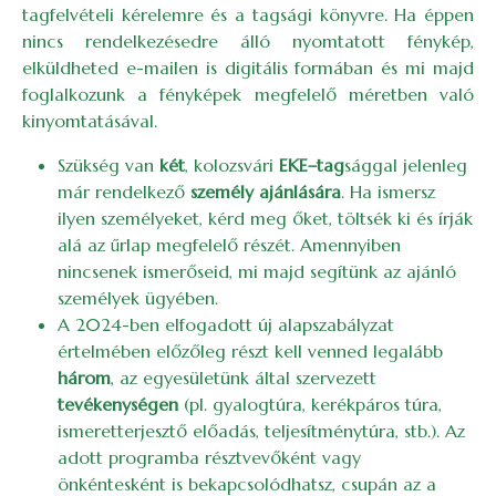
tagfelvételi kérelemre és a tagsági könyvre. Ha éppen
nincs rendelkezésedre álló nyomtatott fénykép,
elküldheted e-mailen is digitális formában és mi majd
foglalkozunk a fényképek megfelelő méretben való
kinyomtatásával.
Szükség van
két
, kolozsvári
EKE–tag
sággal jelenleg
már rendelkező
személy ajánlására
. Ha ismersz
ilyen személyeket, kérd meg őket, töltsék ki és írják
alá az űrlap megfelelő részét. Amennyiben
nincsenek ismerőseid, mi majd segítünk az ajánló
személyek ügyében.
A 2024-ben elfogadott új alapszabályzat
értelmében előzőleg részt kell venned legalább
három
, az egyesületünk által szervezett
tevékenységen
(pl. gyalogtúra, kerékpáros túra,
ismeretterjesztő előadás, teljesítménytúra, stb.). Az
adott programba résztvevőként vagy
önkéntesként is bekapcsolódhatsz, csupán az a