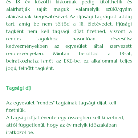
és 18 év közötti kiskorúak pedig kitölthetik és
aláírhatják saját maguk valamelyik szülő/gyám
aláírásának kiegészítésével. Az ifjúsági tagságod addig
tart, amíg be nem töltöd a 18. életévedet. Ifjúsági
tagként nem kell tagsági díjat fizetned, viszont a
rendes tagokhoz hasonlóan részesülsz
kedvezményekben az egyesület által szervezett
rendezvényeken. Miután betöltöd a 18-at,
beiratkozhatsz ismét az EKE-be, ez alkalommal teljes
jogú, felnőtt tagként.
Tagsági díj
Az egyesület "rendes" tagjainak tagsági díjat kell
fizetniük.
A tagsági díjat évente egy összegben kell kifizetned,
attól függetlenül, hogy az év melyik időszakában
iratkozol be.