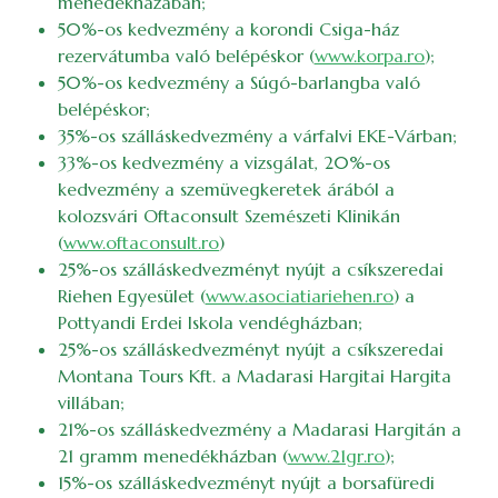
menedékházában;
50%-os kedvezmény a korondi Csiga-ház
rezervátumba való belépéskor (
www.korpa.ro
);
50%-os kedvezmény a Súgó-barlangba való
belépéskor;
35%-os szálláskedvezmény a várfalvi EKE-Várban;
33%-os kedvezmény a vizsgálat, 20%-os
kedvezmény a szemüvegkeretek árából a
kolozsvári Oftaconsult Szemészeti Klinikán
(
www.oftaconsult.ro
)
25%-os szálláskedvezményt nyújt a csíkszeredai
Riehen Egyesület (
www.asociatiariehen.ro
) a
Pottyandi Erdei Iskola vendégházban;
25%-os szálláskedvezményt nyújt a csíkszeredai
Montana Tours Kft. a Madarasi Hargitai Hargita
villában;
21%-os szálláskedvezmény a Madarasi Hargitán a
21 gramm menedékházban (
www.21gr.ro
);
15%-os szálláskedvezményt nyújt a borsafüredi