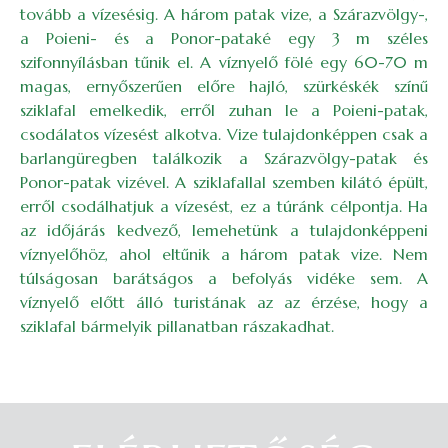
tovább a vízesésig. A három patak vize, a Szárazvölgy-,
a Poieni- és a Ponor-pataké egy 3 m széles
szifonnyílásban tűnik el. A víznyelő fölé egy 60-70 m
magas, ernyőszerűen előre hajló, szürkéskék színű
sziklafal emelkedik, erről zuhan le a Poieni-patak,
csodálatos vízesést alkotva. Vize tulajdonképpen csak a
barlangüregben találkozik a Szárazvölgy-patak és
Ponor-patak vizével. A sziklafallal szemben kilátó épült,
erről csodálhatjuk a vízesést, ez a túránk célpontja. Ha
az időjárás kedvező, lemehetünk a tulajdonképpeni
víznyelőhöz, ahol eltűnik a három patak vize. Nem
túlságosan barátságos a befolyás vidéke sem. A
víznyelő előtt álló turistának az az érzése, hogy a
sziklafal bármelyik pillanatban rászakadhat.
Belépés