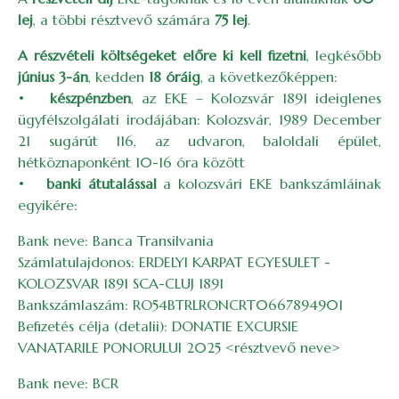
lej
, a többi résztvevő számára
75 lej
.
A részvételi költségeket előre ki kell fizetni
, legkésőbb
június 3-án
, kedden
18 óráig
, a következőképpen:
•
készpénzben
, az EKE – Kolozsvár 1891 ideiglenes
ügyfélszolgálati irodájában: Kolozsvár, 1989 December
21 sugárút 116, az udvaron, baloldali épület,
hétköznaponként 10-16 óra között
•
banki átutalással
a kolozsvári EKE bankszámláinak
egyikére:
Bank neve: Banca Transilvania
Számlatulajdonos: ERDELYI KARPAT EGYESULET -
KOLOZSVAR 1891 SCA-CLUJ 1891
Bankszámlaszám: RO54BTRLRONCRT0667894901
Befizetés célja (detalii): DONATIE EXCURSIE
VANATARILE PONORULUI 2025 <résztvevő neve>
Bank neve: BCR