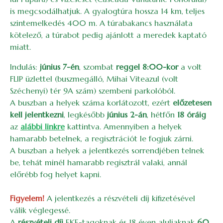
is megcsodálhatjuk. A gyalogtúra hossza 14 km, teljes
szintemelkedés 400 m. A túrabakancs használata
kötelező, a túrabot pedig ajánlott a meredek kaptató
miatt.
Indulás:
június 7-én
, szombat
reggel 8:00-kor
a volt
FLIP üzlettel (buszmegálló, Mihai Viteazul (volt
Széchenyi) tér 9A szám) szembeni parkolóból.
A buszban a helyek száma korlátozott, ezért
előzetesen
kell jelentkezni
, legkésőbb
június 2-án
, hétfőn
18 óráig
az
alábbi linkre
kattintva. Amennyiben a helyek
hamarabb betelnek, a regisztrációt le fogjuk zárni.
A buszban a helyek a jelentkezés sorrendjében telnek
be, tehát minél hamarabb regisztrál valaki, annál
előrébb fog helyet kapni.
Figyelem!
A jelentkezés a részvételi díj kifizetésével
válik véglegessé.
A
részvételi díj
EKE-tagoknak és 18 éven aluliaknak
60