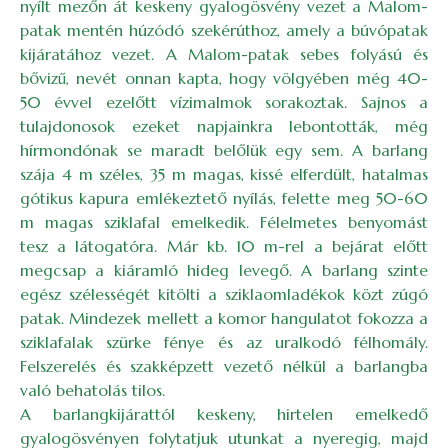
nyílt mezőn át keskeny gyalogösvény vezet a Malom-
patak mentén húzódó szekérúthoz, amely a búvópatak
kijáratához vezet. A Malom-patak sebes folyású és
bővizű, nevét onnan kapta, hogy völgyében még 40-
50 évvel ezelőtt vízimalmok sorakoztak. Sajnos a
tulajdonosok ezeket napjainkra lebontották, még
hírmondónak se maradt belőlük egy sem. A barlang
szája 4 m széles, 35 m magas, kissé elferdült, hatalmas
gótikus kapura emlékeztető nyílás, felette meg 50-60
m magas sziklafal emelkedik. Félelmetes benyomást
tesz a látogatóra. Már kb. 10 m-rel a bejárat előtt
megcsap a kiáramló hideg levegő. A barlang szinte
egész szélességét kitölti a sziklaomladékok közt zúgó
patak. Mindezek mellett a komor hangulatot fokozza a
sziklafalak szürke fénye és az uralkodó félhomály.
Felszerelés és szakképzett vezető nélkül a barlangba
való behatolás tilos.
A barlangkijárattól keskeny, hirtelen emelkedő
gyalogösvényen folytatjuk utunkat a nyeregig, majd