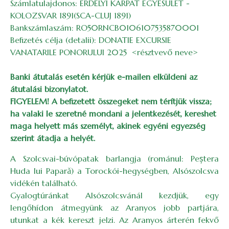
Számlatulajdonos: ERDELYI KARPAT EGYESULET -
KOLOZSVAR 1891(SCA-CLUJ 1891)
Bankszámlaszám: RO50RNCB0106107535870001
Befizetés célja (detalii): DONATIE EXCURSIE
VANATARILE PONORULUI 2025 <résztvevő neve>
Banki átutalás esetén kérjük e-mailen elküldeni az
átutalási bizonylatot.
FIGYELEM! A befizetett összegeket nem térítjük vissza;
ha valaki le szeretné mondani a jelentkezését, kereshet
maga helyett más személyt, akinek egyéni egyezség
szerint átadja a helyét.
A Szolcsvai-búvópatak barlangja (románul: Peștera
Huda lui Papară) a Torockói-hegységben, Alsószolcsva
vidékén található.
Gyalogtúránkat Alsószolcsvánál kezdjük, egy
lengőhídon átmegyünk az Aranyos jobb partjára,
utunkat a kék kereszt jelzi. Az Aranyos árterén fekvő