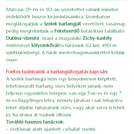
Március 29-én és 30-án szeretettel várunk minden
érdeklődőt buszos kirándulásainkra. Szombaton
meglátogatjuk a
Szelek barlangját
vezetővel, vasárnap
pedig megtekintjük a
Feketeerdő
határában található
Dubina-vízesés
t, majd a magaslaki
Zichy-kastély
érintésével
Sólyomkővár
ra túrázunk (12 km, 450 m
szintkülönbség). A túrát medvehagymaszürettel kötjük
össze.
Fontos tudnivalók a barlanglátogatás kapcsán:
A Szelek barlangja nem egy kényelmesen kiépített,
lebetonozott barlang, vizes helyeken járunk, nem
teljesen egyenletes terepen, van egy 5 m-es és egy 7
m-es függőleges létra, némely járaton csak lehajolva
lehet átjutni, ruházatunk vizes, vagy akár sáros is lehet,
jó, ha utána át tudunk öltözni.
További hasznos tanácsok:
– védősisak alatt ajánlott csősálat viselni;