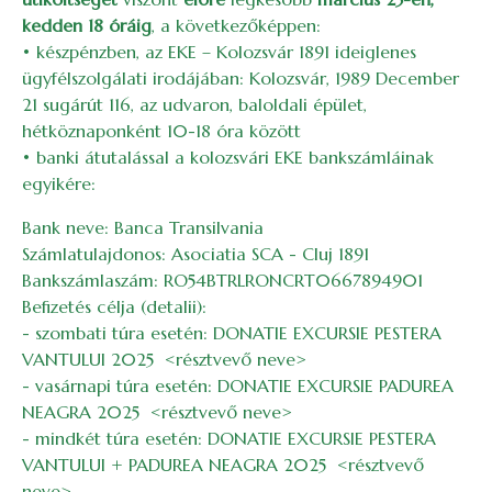
kedden 18 óráig
, a következőképpen:
• készpénzben, az EKE – Kolozsvár 1891 ideiglenes
ügyfélszolgálati irodájában: Kolozsvár, 1989 December
21 sugárút 116, az udvaron, baloldali épület,
hétköznaponként 10-18 óra között
• banki átutalással a kolozsvári EKE bankszámláinak
egyikére:
Bank neve: Banca Transilvania
Számlatulajdonos: Asociatia SCA - Cluj 1891
Bankszámlaszám: RO54BTRLRONCRT0667894901
Befizetés célja (detalii):
- szombati túra esetén: DONATIE EXCURSIE PESTERA
VANTULUI 2025 <résztvevő neve>
- vasárnapi túra esetén: DONATIE EXCURSIE PADUREA
NEAGRA 2025 <résztvevő neve>
- mindkét túra esetén: DONATIE EXCURSIE PESTERA
VANTULUI + PADUREA NEAGRA 2025 <résztvevő
neve>