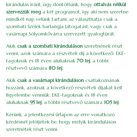
kirándulás iránt, úgy döntöttünk, hogy
ottalvás nélkül
szervezzük meg
a két programot, így aki nem szeretne
mindkét nap velünk tartani, az választhatja csak a
szombati Szelek barlangja látogatást, vagy csak a
vasárnapi Sólyomkővárra szervezett gyalogtúrát.
Akik
csak a szombati kiránduláson
szeretnének részt
venni, azok számára a részvételi díj a következő: EKE-
tagoknak és 18 éven aluliaknak
70 lej
, a többi
résztvevő számára
80 lej
.
Akik
csak a vasárnapi kiránduláson
csatlakoznának
hozzánk, azoknak a következő részvételi díjakat kell
figyelembe venniük: EKE-tagoknak és 18 éven
aluliaknak
95 lej
, a többi résztvevő számára
105 lej
.
Kérünk, a jelentkezési űrlapon az erre vonatkozó
kérdésnél jelöljétek be, hogy melyik kiránduláson
szeretnétek részt venni.