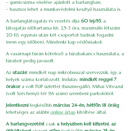
– gumicsizma viselése ajánlott a barlangban;
– hasznos lehet a munkavédelmi kesztyű használata is.
A barlanglátogatás és vezetés díja
60 lej/fő
, a
látogatás időtartama kb. 2,5-3 óra, maximális létszám
20 fő, egymás után két csoportot tudnak fogadni
(nem egy időben). Mindenki kap védősisakot.
A vasárnapi túrán kötelező a túrabakancs használata, a
túrabot pedig javasolt.
Az
utazás
t mindkét nap mikrobusszal szervezzük, így a
helyek száma korlátozott. Indulás:
mindkét
reggel 7
órakor
a volt FLIP üzlettel (buszmegálló, Mihai Viteazul
(volt Széchenyi) tér 9A szám) szembeni parkolóból.
Jelentkezni
legkésőbb
március 24-én, hétfőn 18 óráig
lehetséges az alábbi
online űrlap
kitöltése által.
A barlangvezetést
csak
a helyszínen kell kifizetni
,
az
útiköltséget
viszont
előre
legkésőbb
március 25-én,