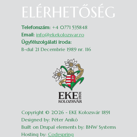
ELÉRHETŐSÉG
Belépés
Telefonszám:
+4 0771 535848
Email:
info@ekekolozsvar.ro
Ügyfélszolgálati iroda:
B-dul 21 Decembrie 1989 nr. 116
Copyright © 2026 - EKE Kolozsvár 1891
Designed by: Péter Anikó
Built on Drupal elements by: BNW Systems
Hosting by:
Codespring