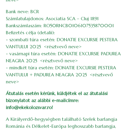
Bank neve: BCR
Számlatulajdonos: Asociatia SCA – Cluj 1891
Bankszámlaszám: RO50RNCB0106107535870001
Befizetés célja (detalii):
- szombati túra esetén: DONATIE EXCURSIE PESTERA
VANTULUI 2025 <résztvevő neve>
- vasárnapi túra esetén: DONATIE EXCURSIE PADUREA
NEAGRA 2025 <résztvevő neve>
- mindkét túra esetén: DONATIE EXCURSIE PESTERA
VANTULUI + PADUREA NEAGRA 2025 <résztvevő
neve>
Átutalás esetén kérünk, küldjétek el az átutalási
bizonylatot az alábbi e-mailcímre:
info@ekekolozsvar.ro!
A Királyerdő-hegységben található Szelek barlangja
Románia és Délkelet-Európa leghosszabb barlangja,