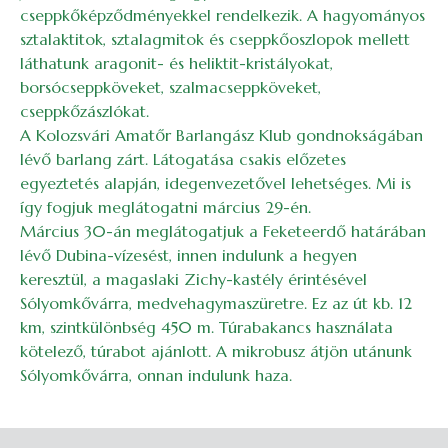
cseppkőképződményekkel rendelkezik. A hagyományos
sztalaktitok, sztalagmitok és cseppkőoszlopok mellett
láthatunk aragonit- és heliktit-kristályokat,
borsócseppköveket, szalmacseppköveket,
cseppkőzászlókat.
A Kolozsvári Amatőr Barlangász Klub gondnokságában
lévő barlang zárt. Látogatása csakis előzetes
egyeztetés alapján, idegenvezetővel lehetséges. Mi is
így fogjuk meglátogatni március 29-én.
Március 30-án meglátogatjuk a Feketeerdő határában
lévő Dubina-vízesést, innen indulunk a hegyen
keresztül, a magaslaki Zichy-kastély érintésével
Sólyomkővárra, medvehagymaszüretre. Ez az út kb. 12
km, szintkülönbség 450 m. Túrabakancs használata
kötelező, túrabot ajánlott. A mikrobusz átjön utánunk
Sólyomkővárra, onnan indulunk haza.