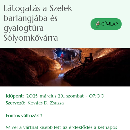
Ugrás a tartalomra
Látogatás a Szelek
barlangjába és
CÍMLAP
gyalogtúra
Sólyomkővárra
Időpont
2025. március 29., szombat - 07:00
Szervező
Kovács D. Zsuzsa
Fontos változás!!!
Mivel a vártnál kisebb lett az érdeklődés a kétnapos