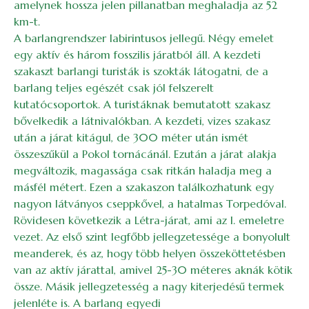
amelynek hossza jelen pillanatban meghaladja az 52
km-t.
A barlangrendszer labirintusos jellegű. Négy emelet
egy aktív és három fosszilis járatból áll. A kezdeti
szakaszt barlangi turisták is szokták látogatni, de a
barlang teljes egészét csak jól felszerelt
kutatócsoportok. A turistáknak bemutatott szakasz
bővelkedik a látnivalókban. A kezdeti, vizes szakasz
után a járat kitágul, de 300 méter után ismét
összeszűkül a Pokol tornácánál. Ezután a járat alakja
megváltozik, magassága csak ritkán haladja meg a
másfél métert. Ezen a szakaszon találkozhatunk egy
nagyon látványos cseppkővel, a hatalmas Torpedóval.
Rövidesen következik a Létra-járat, ami az I. emeletre
vezet. Az első szint legfőbb jellegzetessége a bonyolult
meanderek, és az, hogy több helyen összeköttetésben
van az aktív járattal, amivel 25-30 méteres aknák kötik
össze. Másik jellegzetesség a nagy kiterjedésű termek
jelenléte is. A barlang egyedi