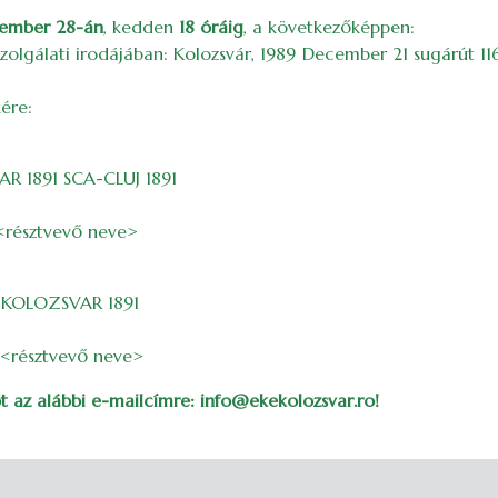
ember 28-án
, kedden
18 óráig
, a következőképpen:
lszolgálati irodájában: Kolozsvár, 1989 December 21 sugárút 1
ére:
R 1891 SCA-CLUJ 1891
 <résztvevő neve>
- KOLOZSVAR 1891
 <résztvevő neve>
tot az alábbi e-mailcímre: info@ekekolozsvar.ro!