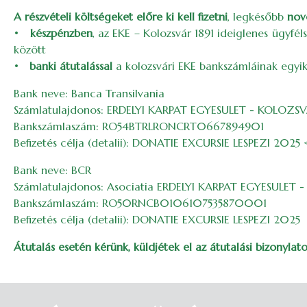
A részvételi költségeket előre ki kell fizetni
, legkésőbb
nov
•
készpénzben
, az EKE – Kolozsvár 1891 ideiglenes ügyfé
között
•
banki átutalással
a kolozsvári EKE bankszámláinak egyik
Bank neve: Banca Transilvania
Számlatulajdonos: ERDELYI KARPAT EGYESULET - KOLOZSVA
Bankszámlaszám: RO54BTRLRONCRT0667894901
Befizetés célja (detalii): DONATIE EXCURSIE LESPEZI 2025
Bank neve: BCR
Számlatulajdonos: Asociatia ERDELYI KARPAT EGYESULET 
Bankszámlaszám: RO50RNCB0106107535870001
Befizetés célja (detalii): DONATIE EXCURSIE LESPEZI 2025
Átutalás esetén kérünk, küldjétek el az átutalási bizonyla