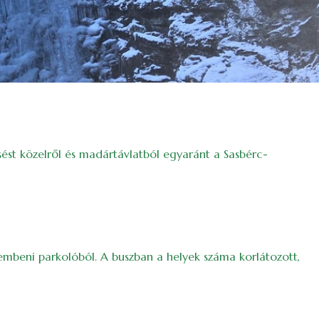
ést közelről és madártávlatból egyaránt a Sasbérc-
szembeni parkolóból. A buszban a helyek száma korlátozott,