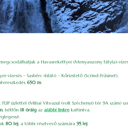
 megcsodálhatjuk a Havasrekettyei (Menyasszony fátyla)-vízes
ei-vízesés – Sasbérc-kilátó – Kőrizstető (Scrind-Frăsinet).
zintereszkedés
650 m
.
 FLIP üzlettel (Mihai Viteazul (volt Széchenyi) tér 9A szám) 
én
, hétfőn
18 óráig
az
alábbi linkre
kattintva.
véglegessé.
nak
80 lej
, a többi résztvevő számára
95 lej
.