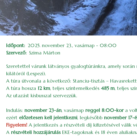
Időpont
2025. november 23., vasárnap - 08:00
Szervező
Szima Márton
Szeretettel várunk látványos gyalogtúránkra, amely során
kilátóról (Lespezi).
A túra útvonala a következő: Stanciu-tisztás – Havasreketty
A túra hossza
12 km
, teljes szintemelkedés
485 m
, teljes s
Az utazást kisbusszal szervezzük.
Indulás:
november 23-án
, vasárnap
reggel 8:00-kor
a volt
ezért
előzetesen kell jelentkezni
, legkésőbb
november 17-
Figyelem!
A jelentkezés a részvételi díj kifizetésével válik 
A
részvételi hozzájárulás
EKE-tagoknak és 18 éven aluliak