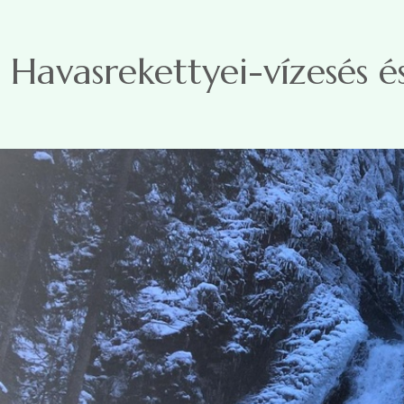
Ugrás a tartalomra
Havasrekettyei-vízesés é