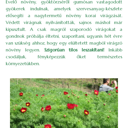
Évelő növény, gyöktörzséről gumósan vastagodott
gyökerek indulnak, amelyek szervesanyag-készlete
elősegíti a nagytermetű növény korai virágzását.
Védett virágnak nyilvánították, sajnos máshol már
kipusztult. A csak magról szaporodó virágokat a
gondnok próbálja éltetni, szaporítani, ugyanis hét évre
van szükség ahhoz, hogy egy elültetett magból virágzó
növény legyen.
Szigorúan tilos leszakítani!
Inkább
csodáljuk, fényképezzük őket természetes
környezetükben.
Image