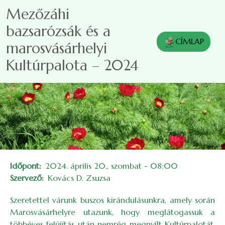
Ugrás a tartalomra
Mezőzáhi
bazsarózsák és a
CÍMLAP
marosvásárhelyi
Kultúrpalota – 2024
Időpont
2024. április 20., szombat - 08:00
Szervező
Kovács D. Zsuzsa
Szeretettel várunk buszos kirándulásunkra, amely során
Marosvásárhelyre utazunk, hogy meglátogassuk a
többéves felújítás után nemrég megnyílt Kultúrpalotát,