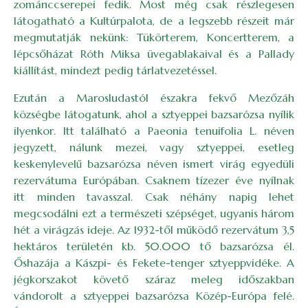
zománccserepei fedik. Most még csak részlegesen
látogatható a Kultúrpalota, de a legszebb részeit már
megmutatják nekünk: Tükörterem, Koncertterem, a
lépcsőházat Róth Miksa üvegablakaival és a Pallady
kiállítást, mindezt pedig tárlatvezetéssel.
Ezután a Marosludastól északra fekvő Mezőzáh
községbe látogatunk, ahol a sztyeppei bazsarózsa nyílik
ilyenkor. Itt található a Paeonia tenuifolia L. néven
jegyzett, nálunk mezei, vagy sztyeppei, esetleg
keskenylevelű bazsarózsa néven ismert virág egyedüli
rezervátuma Európában. Csaknem tízezer éve nyílnak
itt minden tavasszal. Csak néhány napig lehet
megcsodálni ezt a természeti szépséget, ugyanis három
hét a virágzás ideje. Az 1932-től működő rezervátum 3,5
hektáros területén kb. 50.000 tő bazsarózsa él.
Őshazája a Kászpi- és Fekete-tenger sztyeppvidéke. A
jégkorszakot követő száraz meleg időszakban
vándorolt a sztyeppei bazsarózsa Közép-Európa felé.