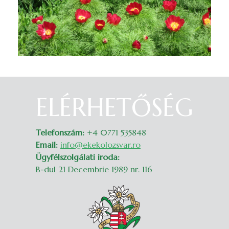
ELÉRHETŐSÉG
Belépés
Telefonszám:
+4 0771 535848
Email:
info@ekekolozsvar.ro
Ügyfélszolgálati iroda:
B-dul 21 Decembrie 1989 nr. 116