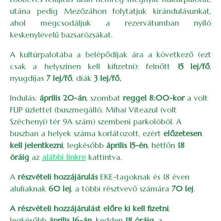
utána pedig Mezőzáhon folytatjuk kirándulásunkat,
ahol megcsodáljuk a rezervátumban nyíló
keskenylevelű bazsarózsákat.
A kultúrpalotába a belépődíjak ára a következő (ezt
csak a helyszínen kell kifizetni): felnőtt
15 lej/fő
,
nyugdíjas
7 lej/fő
, diák
3 lej/fő.
Indulás:
április 20-án
, szombat
reggel 8:00-kor
a volt
FLIP üzlettel (buszmegálló, Mihai Viteazul (volt
Széchenyi) tér 9A szám) szembeni parkolóból. A
buszban a helyek száma korlátozott, ezért
előzetesen
kell jelentkezni
, legkésőbb
április 15-én
, hétfőn
18
óráig
az
alábbi linkre
kattintva.
A
részvételi hozzájárulás
EKE-tagoknak és 18 éven
aluliaknak
60 lej
, a többi résztvevő számára
70 lej
.
A részvételi hozzájárulást előre ki kell fizetni
,
legkésőbb
április 16-án
, kedden
18 óráig
, a