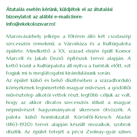
Átutalás esetén kérünk, küldjétek el az átutalási
bizonylatot az alábbi e-mailcímre:
info@ekekolozsvar.ro!
Marosvásárhely jelképe a főtéren álló két csodaszép
szecessziós remekmű, a Városháza és a Kultúrpalota
épülete. Mindkettő a XX. század elején épült Komor
Marcell és Jakab Dezső építészek tervei alapján. A
kettő közül a Kultúrpalota áll nyitva a turisták előtt, ezt
fogjuk mi is meglátogatni kirándulásunk során.
Az épület külső és belső díszítésében a századforduló
környékének legismertebb magyar művészei, a gödöllői
művésztelep alkotói vettek részt, legfőbb céljuk az volt,
hogy az akkor divatos szecessziós stílust a magyar
népművészet hagyományaival sikeresen ötvözzék. A
palota külső homlokzatát Körösfői-Kriesch Aladár
(1863-1920) tervei alapján készült mozaikok, szobrok
díszítik. Az épület tetejét a pécsi Zsolnay-gyár színes