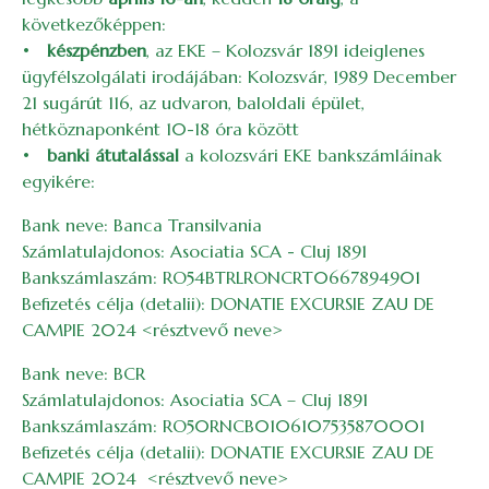
következőképpen:
•
készpénzben
, az EKE – Kolozsvár 1891 ideiglenes
ügyfélszolgálati irodájában: Kolozsvár, 1989 December
21 sugárút 116, az udvaron, baloldali épület,
hétköznaponként 10-18 óra között
•
banki átutalással
a kolozsvári EKE bankszámláinak
egyikére:
Bank neve: Banca Transilvania
Számlatulajdonos: Asociatia SCA - Cluj 1891
Bankszámlaszám: RO54BTRLRONCRT0667894901
Befizetés célja (detalii): DONATIE EXCURSIE ZAU DE
CAMPIE 2024 <résztvevő neve>
Bank neve: BCR
Számlatulajdonos: Asociatia SCA – Cluj 1891
Bankszámlaszám: RO50RNCB0106107535870001
Befizetés célja (detalii): DONATIE EXCURSIE ZAU DE
CAMPIE 2024 <résztvevő neve>