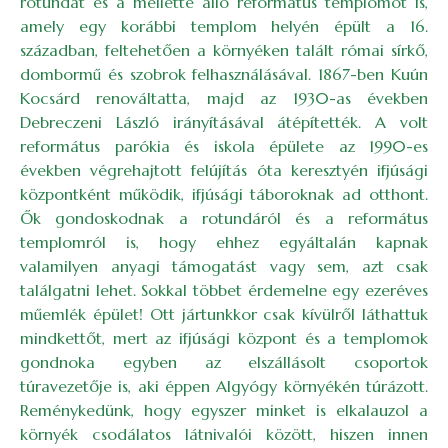
rotundát és a mellette álló református templomot is,
amely egy korábbi templom helyén épült a 16.
században, feltehetően a környéken talált római sírkő,
dombormű és szobrok felhasználásával. 1867-ben Kuún
Kocsárd renováltatta, majd az 1930-as években
Debreczeni László irányításával átépítették. A volt
református parókia és iskola épülete az 1990-es
években végrehajtott felújítás óta keresztyén ifjúsági
központként működik, ifjúsági táboroknak ad otthont.
Ők gondoskodnak a rotundáról és a református
templomról is, hogy ehhez egyáltalán kapnak
valamilyen anyagi támogatást vagy sem, azt csak
találgatni lehet. Sokkal többet érdemelne egy ezeréves
műemlék épület! Ott jártunkkor csak kívülről láthattuk
mindkettőt, mert az ifjúsági központ és a templomok
gondnoka egyben az elszállásolt csoportok
túravezetője is, aki éppen Algyógy környékén túrázott.
Reménykedünk, hogy egyszer minket is elkalauzol a
környék csodálatos látnivalói között, hiszen innen