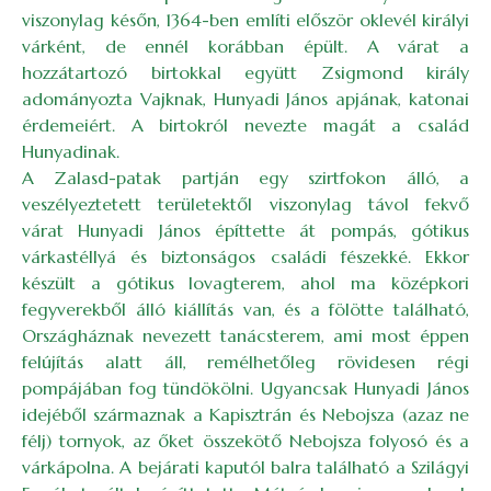
viszonylag későn, 1364-ben említi először oklevél királyi
várként, de ennél korábban épült. A várat a
hozzátartozó birtokkal együtt Zsigmond király
adományozta Vajknak, Hunyadi János apjának, katonai
érdemeiért. A birtokról nevezte magát a család
Hunyadinak.
A Zalasd-patak partján egy szirtfokon álló, a
veszélyeztetett területektől viszonylag távol fekvő
várat Hunyadi János építtette át pompás, gótikus
várkastéllyá és biztonságos családi fészekké. Ekkor
készült a gótikus lovagterem, ahol ma középkori
fegyverekből álló kiállítás van, és a fölötte található,
Országháznak nevezett tanácsterem, ami most éppen
felújítás alatt áll, remélhetőleg rövidesen régi
pompájában fog tündökölni. Ugyancsak Hunyadi János
idejéből származnak a Kapisztrán és Nebojsza (azaz ne
félj) tornyok, az őket összekötő Nebojsza folyosó és a
várkápolna. A bejárati kaputól balra található a Szilágyi