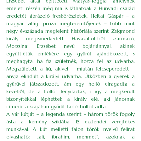
Erzsébet által építtetett Mátyás-loggia, amelynek
emeleti részén még ma is láthatóak a Hunyadi család
eredetét ábrázoló freskórészletek. Heltai Gáspár – a
magyar világi próza megteremtőjének – több mint
négy évszázada megjelent históriája szerint Zsigmond
király megismerkedett Havasalföldről származó,
Morzsinai Erzsébet nevű bojárlánnyal, akinek
együttlétük emlékére egy gyűrűt ajándékozott, s
meghagyta, ha fia születnék, hozza fel az udvarba.
Megszületett a fiú, akivel – miután felcseperedett –
anyja elindult a királyi udvarba. Útközben a gyerek a
gyűrűvel játszadozott, ám egy holló elragadta a
kezéből, de a hollót lenyilazták, s így a megkerült
bizonyítékkal léphettek a király elé, aki Jánosnak
címerül a szájában gyűrűt tartó hollót adta.
A vár kútját – a legenda szerint – három török fogoly
ásta a kemény sziklába, 15 esztendei verejtékes
munkával. A kút melletti falon török nyelvű felirat
olvasható: „ali, ibrahim, mehmet”, azoknak a