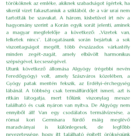
törököknek az emléke, akiknek szabadságot ígértek, ha
sikerül vizet fakasztaniuk a sziklából, de a vár urai nem
tartották be szavukat. A három, kisbetűvel írt név a
hagyomány szerint a Korán egyik sorát jelenti, aminek
a magyar megfelelője a következő: „Vizetek van,
lelketek nincs”. Látogatásunk során bejártuk a sok
viszontagságot megélt, több évszázados várkastély
minden zegét-zugát, amely elbűvölt harmonikus
szépségével, kecsességével.
Utunk következő állomása Algyógy (régebbi nevén
Feredőgyógy) volt, amely Szászváros közelében, a
Gyógy patak mentén fekszik, az Erdélyi-érchegység
lábánál. A többség csak termálfürdőjét ismeri, azt is
ritkán látogatja, mert tőlünk viszonylag messze
található és csak nyáron van nyitva. De Algyógy nem
ennyiből áll! Van egy csodálatos termálvízesése, a
római kori Germisara fürdő máig meglévő
maradványai is különlegesek, de legfőbb
nevezetessége, hogy itt található épített örökségünk