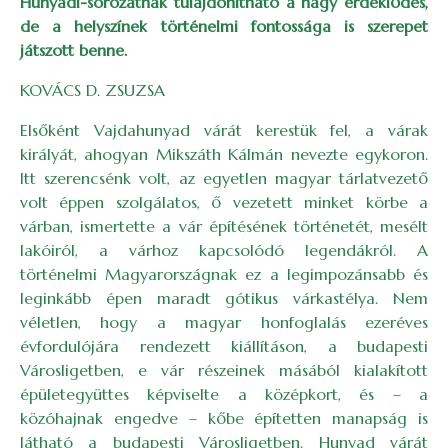
Hunyadi-sorozatnak tulajdonítható a nagy érdeklődés,
de a helyszínek történelmi fontossága is szerepet
játszott benne.
KOVÁCS D. ZSUZSA
Elsőként Vajdahunyad várát kerestük fel, a várak
királyát, ahogyan Mikszáth Kálmán nevezte egykoron.
Itt szerencsénk volt, az egyetlen magyar tárlatvezető
volt éppen szolgálatos, ő vezetett minket körbe a
várban, ismertette a vár építésének történetét, mesélt
lakóiról, a várhoz kapcsolódó legendákról. A
történelmi Magyarországnak ez a legimpozánsabb és
leginkább épen maradt gótikus várkastélya. Nem
véletlen, hogy a magyar honfoglalás ezeréves
évfordulójára rendezett kiállításon, a budapesti
Városligetben, e vár részeinek másából kialakított
épületegyüttes képviselte a középkort, és – a
közóhajnak engedve – kőbe építetten manapság is
látható a budapesti Városligetben. Hunyad várát