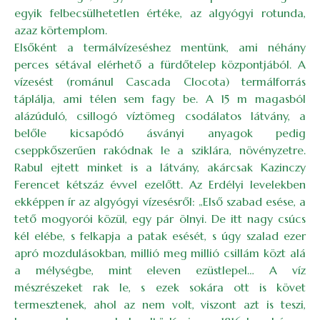
egyik felbecsülhetetlen értéke, az algyógyi rotunda,
azaz körtemplom.
Elsőként a termálvízeséshez mentünk, ami néhány
perces sétával elérhető a fürdőtelep központjából. A
vízesést (románul Cascada Clocota) termálforrás
táplálja, ami télen sem fagy be. A 15 m magasból
alázúduló, csillogó víztömeg csodálatos látvány, a
belőle kicsapódó ásványi anyagok pedig
cseppkőszerűen rakódnak le a sziklára, növényzetre.
Rabul ejtett minket is a látvány, akárcsak Kazinczy
Ferencet kétszáz évvel ezelőtt. Az Erdélyi levelekben
ekképpen ír az algyógyi vízesésről: „Első szabad esése, a
tető mogyorói közül, egy pár ölnyi. De itt nagy csúcs
kél elébe, s felkapja a patak esését, s úgy szalad ezer
apró mozdulásokban, millió meg millió csillám közt alá
a mélységbe, mint eleven ezüstlepel… A víz
mészrészeket rak le, s ezek sokára ott is követ
termesztenek, ahol az nem volt, viszont azt is teszi,