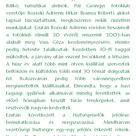
Ildikó, turisztikai alelnök: Pál Gyöngyi, fotóklub
vezetője: Bozsoki Adrienn, titkár: Branea Róbert), akiket
tapssal búcsúztattunk, megköszönve nekik önzetlen
munkájukat. Ezután Bozsoki Adrienn röviden beszámolt
a fotóklub elmúlt 20 évéről, miszerint 2003-ban
alakult meg Vass Géza kezdeményezésére, eleinte
pedig hetente találkoztak. Kezdetben 10-15 taggal
működtek, a járvány után viszont lecsökkent a létszám.
A húsz év alatt több mint ötven kiállítást szerveztek
belföldön és külföldön, több mint 30 témát dolgoztak
fel, Kolozsváron pedig több városnegyedben
megismételték kiállításaikat. Elmondta, hogy a havi
tagsági gyűlések alkalmával mindig levetítették az
előző hónapban készült túrás fényképeket, amit
résztvevők nagyon kedveltek.
Ezután következett a tisztségviselők jelölése,
bemutatkozása és megszavazása. Mindhárom
vezetőségi tisztségre egy-egy jelölés érkezett (elnök: