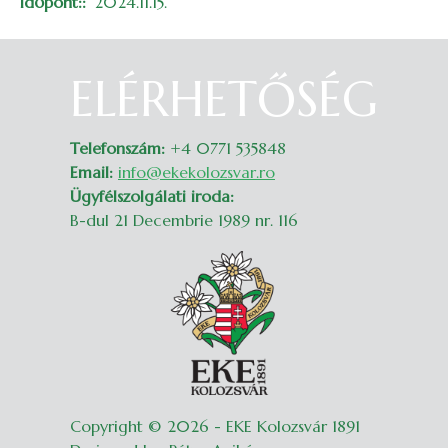
Időpont:
2024.11.15.
ELÉRHETŐSÉG
Belépés
Telefonszám:
+4 0771 535848
Email:
info@ekekolozsvar.ro
Ügyfélszolgálati iroda:
B-dul 21 Decembrie 1989 nr. 116
Copyright © 2026 - EKE Kolozsvár 1891