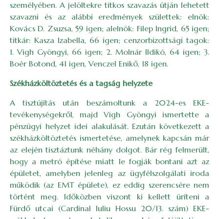
személyében. A jelöltekre titkos szavazás útján lehetett
szavazni és az alábbi eredmények születtek: elnök:
Kovács D. Zsuzsa, 59 igen; alelnök: Filep Ingrid, 65 igen;
titkár: Kasza Izabella, 66 igen; cenzorbizottsági tagok:
1. Vigh Gyöngyi, 66 igen; 2. Molnár Ildikó, 64 igen; 3.
Boér Botond, 41 igen, Venczel Enikő, 18 igen.
Székházköltöztetés és a tagság helyzete
A tisztújítás után beszámoltunk a 2024-es EKE-
tevékenységekről, majd Vigh Gyöngyi ismertette a
pénzügyi helyzet idei alakulását. Ezután következett a
székházköltöztetés ismertetése, amelynek kapcsán már
az elején tisztáztunk néhány dolgot. Bár rég felmerült,
hogy a metró építése miatt le fogják bontani azt az
épületet, amelyben jelenleg az ügyfélszolgálati iroda
működik (az EMT épülete), ez eddig szerencsére nem
történt meg. Időközben viszont ki kellett üríteni a
Fürdő utcai (Cardinal Iuliu Hossu 20/13. szám) EKE-