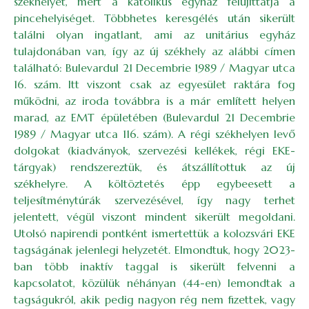
székhelyet, mert a katolikus egyház felújíttatja a
pincehelyiséget. Többhetes keresgélés után sikerült
találni olyan ingatlant, ami az unitárius egyház
tulajdonában van, így az új székhely az alábbi címen
található: Bulevardul 21 Decembrie 1989 / Magyar utca
16. szám. Itt viszont csak az egyesület raktára fog
működni, az iroda továbbra is a már említett helyen
marad, az EMT épületében (Bulevardul 21 Decembrie
1989 / Magyar utca 116. szám). A régi székhelyen levő
dolgokat (kiadványok, szervezési kellékek, régi EKE-
tárgyak) rendszereztük, és átszállítottuk az új
székhelyre. A költöztetés épp egybeesett a
teljesítménytúrák szervezésével, így nagy terhet
jelentett, végül viszont mindent sikerült megoldani.
Utolsó napirendi pontként ismertettük a kolozsvári EKE
tagságának jelenlegi helyzetét. Elmondtuk, hogy 2023-
ban több inaktív taggal is sikerült felvenni a
kapcsolatot, közülük néhányan (44-en) lemondtak a
tagságukról, akik pedig nagyon rég nem fizettek, vagy