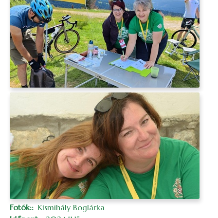
Fotók:
Kismihály Boglárka