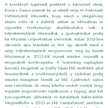
A következő napirendi pontként a leköszönő elnök,
Kovács Zsuzsa számolt be az elmúlt négy év fontosabb
történéseiről. Elmondta, hogy mivel a világjárvány
idején vette át a stafétát, abban az időszakban az
egyesület tevékenysége akadályoztatva volt, a
teljesítménytúrák elmaradtak, a gyalogtúrákat pedig
kis létszámú csoportokban szerveztük. Aztán 2021-ben
elkezdett újra beindulni az élet, így sikerült mind a
négy teljesítménytúrát megszervezni, még ha kisebb
létszámmal is, 2022-től viszont minden visszaállt a
megszokott kerékvágásba. A Szabadság napilapban
havonta megjelent az Erdély tájain EKE-melléklet, ahol
beszámoltunk a tevékenységekről, a rádióban pedig
minden hónapban Mesélt az EKE. Gyűléseket sajnos
nem tartottunk, de vissza lehetne ezeket vezetni, hogy
legalább negyedévente találkozzon a tagság, akár két
korcsoportban, idősebbek és fiatalabbak külön-külön.
Megemlítette a 2023-as EKE Vándortábort, amelynek