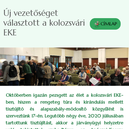
Ugrás a tartalomra
Új vezetőséget
választott a kolozsvári
CÍMLAP
EKE
Októberben igazán pezsgett az élet a kolozsvári EKE-
ben, hiszen a rengeteg túra és kirándulás mellett
tisztújító és alapszabály-módosító közgyűlést is
szerveztünk 17-én. Legutóbb négy éve, 2020 júliusában
tartottunk tisztújítást, akkor a járványügyi helyzetre