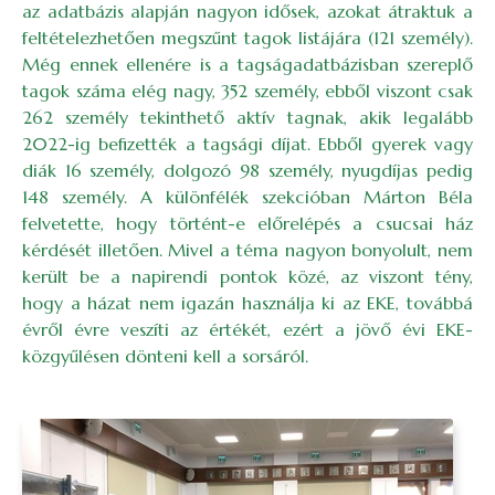
az adatbázis alapján nagyon idősek, azokat átraktuk a
feltételezhetően megszűnt tagok listájára (121 személy).
Még ennek ellenére is a tagságadatbázisban szereplő
tagok száma elég nagy, 352 személy, ebből viszont csak
262 személy tekinthető aktív tagnak, akik legalább
2022-ig befizették a tagsági díjat. Ebből gyerek vagy
diák 16 személy, dolgozó 98 személy, nyugdíjas pedig
148 személy. A különfélék szekcióban Márton Béla
felvetette, hogy történt-e előrelépés a csucsai ház
kérdését illetően. Mivel a téma nagyon bonyolult, nem
került be a napirendi pontok közé, az viszont tény,
hogy a házat nem igazán használja ki az EKE, továbbá
évről évre veszíti az értékét, ezért a jövő évi EKE-
közgyűlésen dönteni kell a sorsáról.