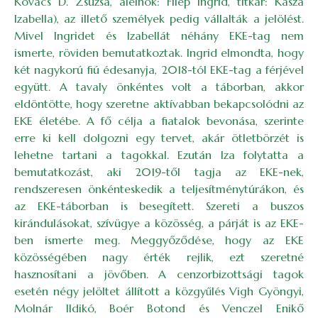
Kovács D. Zsuzsa, alelnök: Filep Ingrid, titkár: Kasza
Izabella), az illető személyek pedig vállalták a jelölést.
Mivel Ingridet és Izabellát néhány EKE-tag nem
ismerte, röviden bemutatkoztak. Ingrid elmondta, hogy
két nagykorú fiú édesanyja, 2018-tól EKE-tag a férjével
együtt. A tavaly önkéntes volt a táborban, akkor
eldöntötte, hogy szeretne aktívabban bekapcsolódni az
EKE életébe. A fő célja a fiatalok bevonása, szerinte
erre ki kell dolgozni egy tervet, akár ötletbörzét is
lehetne tartani a tagokkal. Ezután Iza folytatta a
bemutatkozást, aki 2019-től tagja az EKE-nek,
rendszeresen önkénteskedik a teljesítménytúrákon, és
az EKE-táborban is besegített. Szereti a buszos
kirándulásokat, szívügye a közösség, a párját is az EKE-
ben ismerte meg. Meggyőződése, hogy az EKE
közösségében nagy érték rejlik, ezt szeretné
hasznosítani a jövőben. A cenzorbizottsági tagok
esetén négy jelöltet állított a közgyűlés Vigh Gyöngyi,
Molnár Ildikó, Boér Botond és Venczel Enikő