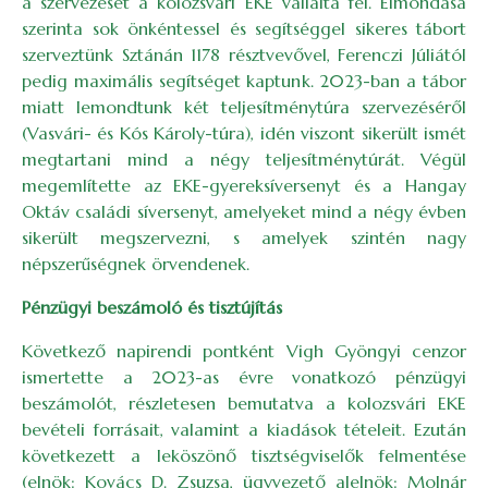
a szervezését a kolozsvári EKE vállalta fel. Elmondása
szerinta sok önkéntessel és segítséggel sikeres tábort
szerveztünk Sztánán 1178 résztvevővel, Ferenczi Júliától
pedig maximális segítséget kaptunk. 2023-ban a tábor
miatt lemondtunk két teljesítménytúra szervezéséről
(Vasvári- és Kós Károly-túra), idén viszont sikerült ismét
megtartani mind a négy teljesítménytúrát. Végül
megemlítette az EKE-gyereksíversenyt és a Hangay
Oktáv családi síversenyt, amelyeket mind a négy évben
sikerült megszervezni, s amelyek szintén nagy
népszerűségnek örvendenek.
Pénzügyi beszámoló és tisztújítás
Következő napirendi pontként Vigh Gyöngyi cenzor
ismertette a 2023-as évre vonatkozó pénzügyi
beszámolót, részletesen bemutatva a kolozsvári EKE
bevételi forrásait, valamint a kiadások tételeit. Ezután
következett a leköszönő tisztségviselők felmentése
(elnök: Kovács D. Zsuzsa, ügyvezető alelnök: Molnár