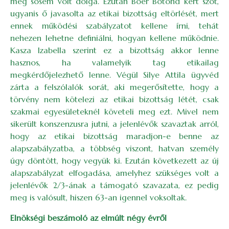
még sosem volt dolga. Ezután Boér Botond kért szót,
ugyanis ő javasolta az etikai bizottság eltörlését, mert
ennek működési szabályzatot kellene írni, tehát
nehezen lehetne definiálni, hogyan kellene működnie.
Kasza Izabella szerint ez a bizottság akkor lenne
hasznos, ha valamelyik tag etikailag
megkérdőjelezhető lenne. Végül Silye Attila ügyvéd
zárta a felszólalók sorát, aki megerősítette, hogy a
törvény nem kötelezi az etikai bizottság létét, csak
szakmai egyesületeknél követeli meg ezt. Mivel nem
sikerült konszenzusra jutni, a jelenlévők szavaztak arról,
hogy az etikai bizottság maradjon-e benne az
alapszabályzatba, a többség viszont, hatvan személy
úgy döntött, hogy vegyük ki. Ezután következett az új
alapszabályzat elfogadása, amelyhez szükséges volt a
jelenlévők 2/3-ának a támogató szavazata, ez pedig
meg is valósult, hiszen 63-an igennel voksoltak.
Elnökségi beszámoló az elmúlt négy évről