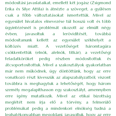
módosítási javaslataikat, emellett két jogász (Zsigmond
Erika és Silye Attila) is átnézte a szöveget, a gyűlésen
csak a főbb változtatásokat ismertettük. Mivel az
egyesület hivatalos elnevezése túl hosszú volt és több
ügyintézésnél is problémát okozott az elmúlt négy
évben, javasoltuk a lerövidítését, továbbá
módosítanunk kellett az egyesület székhelyét a
költözés miatt. A vezetőséget háromtagúra
csökkentettük (elnök, alelnök, titkár), a vezetőségi
feladatköröket pedig részben módosítottuk és
átcsoportosítottuk. Mivel a szakosztályok gyakorlatban
már nem működnek, úgy döntöttünk, hogy az erre
vonatkozó részt kivesszük az alapszabályzatból, viszont
továbbra is meghagytuk a lehetőségét, hogy három
személy megalapíthasson egy szakosztályt, amennyiben
erre igény mutatkozik. Mivel az etikai bizottság
meglétét nem írja elő a törvény, a felmerülő
problémákat pedig a mindenkori elnökség tudná a
leghatékonyabban megoldani, javasoltuk, hogy az erre