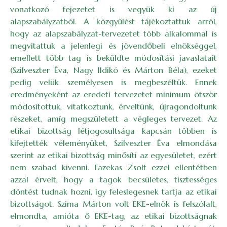
vonatkozó fejezetet is vegyük ki az új
alapszabályzatból. A közgyűlést tájékoztattuk arról,
hogy az alapszabályzat-tervezetet több alkalommal is
megvitattuk a jelenlegi és jövendőbeli elnökséggel,
emellett több tag is beküldte módosítási javaslatait
(Szilveszter Éva, Nagy Ildikó és Márton Béla), ezeket
pedig velük személyesen is megbeszéltük. Ennek
eredményeként az eredeti tervezetet minimum ötször
módosítottuk, vitatkoztunk, érveltünk, újragondoltunk
részeket, amíg megszületett a végleges tervezet. Az
etikai bizottság létjogosultsága kapcsán többen is
kifejtették véleményüket, Szilveszter Éva elmondása
szerint az etikai bizottság minősíti az egyesületet, ezért
nem szabad kivenni. Fazekas Zsolt ezzel ellentétben
azzal érvelt, hogy a tagok becsületes, tisztességes
döntést tudnak hozni, így feleslegesnek tartja az etikai
bizottságot. Szima Márton volt EKE-elnök is felszólalt,
elmondta, amióta ő EKE-tag, az etikai bizottságnak