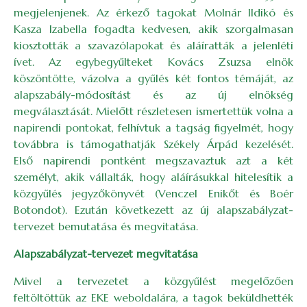
megjelenjenek. Az érkező tagokat Molnár Ildikó és
Kasza Izabella fogadta kedvesen, akik szorgalmasan
kiosztották a szavazólapokat és aláíratták a jelenléti
ívet. Az egybegyűlteket Kovács Zsuzsa elnök
köszöntötte, vázolva a gyűlés két fontos témáját, az
alapszabály-módosítást és az új elnökség
megválasztását. Mielőtt részletesen ismertettük volna a
napirendi pontokat, felhívtuk a tagság figyelmét, hogy
továbbra is támogathatják Székely Árpád kezelését.
Első napirendi pontként megszavaztuk azt a két
személyt, akik vállalták, hogy aláírásukkal hitelesítik a
közgyűlés jegyzőkönyvét (Venczel Enikőt és Boér
Botondot). Ezután következett az új alapszabályzat-
tervezet bemutatása és megvitatása.
Alapszabályzat-tervezet megvitatása
Mivel a tervezetet a közgyűlést megelőzően
feltöltöttük az EKE weboldalára, a tagok beküldhették