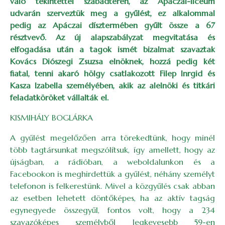
való tekintettel szabadtéren, az Apáczai-líceum
udvarán szerveztük meg a gyűlést, ez alkalommal
pedig az Apáczai dísztermében gyűlt össze a 67
résztvevő. Az új alapszabályzat megvitatása és
elfogadása után a tagok ismét bizalmat szavaztak
Kovács Diószegi Zsuzsa elnöknek, hozzá pedig két
fiatal, tenni akaró hölgy csatlakozott Filep Inrgid és
Kasza Izabella személyében, akik az alelnöki és titkári
feladatköröket vállalták el.
KISMIHÁLY BOGLÁRKA
A gyűlést megelőzően arra törekedtünk, hogy minél
több tagtársunkat megszólítsuk, így amellett, hogy az
újságban, a rádióban, a weboldalunkon és a
Facebookon is meghirdettük a gyűlést, néhány személyt
telefonon is felkerestünk. Mivel a közgyűlés csak abban
az esetben lehetett döntőképes, ha az aktív tagság
egynegyede összegyűl, fontos volt, hogy a 234
szavazóképes személyből legkevesebb 59-en