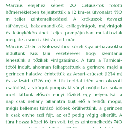
Március elejéhez képest 20 Celsius-fok fölötti
hőmérsékletben teljesítettük a 12 km-es útvonalat 550
m teljes szintemelkedéssel. A krókuszok (tavaszi
sáfrányok), kakasmandikók, csillagvirágok, májvirágok
és leánykökörcsinek teljes pompájukban mutatkoztak
meg, de a som is kivirágzott már.
Március 22-én a Kolozsvárhoz közeli Gyalui-havasokba
indultunk Kiss Jani vezetésével, hogy szemtanúi
lehessünk a tőzikék virágzásának. A túra a Tarnicai-
tótól indult, ahonnan felkaptattunk a gerincre, majd a
gerincen haladva érintettük az Arsuri-csúcsot (1234 m)
és az Izsárt (1226 m). A tőzikeoldal idén sem okozott
csalódást, a virágok pompás látványt nyújtottak, sokan
most láttunk először ennyi tőzikét egy helyen. Bár a
nap csak néhány pillanatra bújt elő a felhők mögül,
mégis kellemes túrázó időnek örülhettünk, a gerincen
is csak enyhe szél fújt, az eső pedig végig elkerült. A
túra hossza közel 16 km volt, teljes szintemelkedés 740