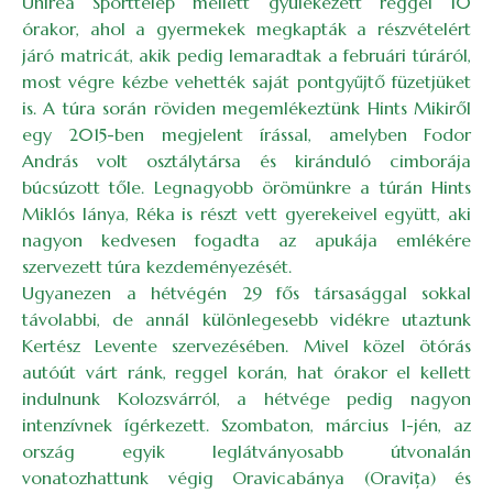
Unirea Sporttelep mellett gyülekezett reggel 10
órakor, ahol a gyermekek megkapták a részvételért
járó matricát, akik pedig lemaradtak a februári túráról,
most végre kézbe vehették saját pontgyűjtő füzetjüket
is. A túra során röviden megemlékeztünk Hints Mikiről
egy 2015-ben megjelent írással, amelyben Fodor
András volt osztálytársa és kiránduló cimborája
búcsúzott tőle. Legnagyobb örömünkre a túrán Hints
Miklós lánya, Réka is részt vett gyerekeivel együtt, aki
nagyon kedvesen fogadta az apukája emlékére
szervezett túra kezdeményezését.
Ugyanezen a hétvégén 29 fős társasággal sokkal
távolabbi, de annál különlegesebb vidékre utaztunk
Kertész Levente szervezésében. Mivel közel ötórás
autóút várt ránk, reggel korán, hat órakor el kellett
indulnunk Kolozsvárról, a hétvége pedig nagyon
intenzívnek ígérkezett. Szombaton, március 1-jén, az
ország egyik leglátványosabb útvonalán
vonatozhattunk végig Oravicabánya (Oravița) és