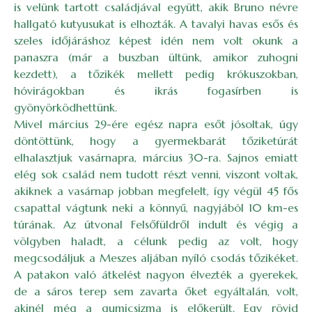
is velünk tartott családjával együtt, akik Bruno névre
hallgató kutyusukat is elhozták. A tavalyi havas esős és
szeles időjáráshoz képest idén nem volt okunk a
panaszra (már a buszban ültünk, amikor zuhogni
kezdett), a tőzikék mellett pedig krókuszokban,
hóvirágokban és ikrás fogasírben is
gyönyörködhettünk.
Mivel március 29-ére egész napra esőt jósoltak, úgy
döntöttünk, hogy a gyermekbarát tőziketúrát
elhalasztjuk vasárnapra, március 30-ra. Sajnos emiatt
elég sok család nem tudott részt venni, viszont voltak,
akiknek a vasárnap jobban megfelelt, így végül 45 fős
csapattal vágtunk neki a könnyű, nagyjából 10 km-es
túrának. Az útvonal Felsőfüldről indult és végig a
völgyben haladt, a célunk pedig az volt, hogy
megcsodáljuk a Meszes aljában nyíló csodás tőzikéket.
A patakon való átkelést nagyon élvezték a gyerekek,
de a sáros terep sem zavarta őket egyáltalán, volt,
akinél még a gumicsizma is előkerült. Egy rövid