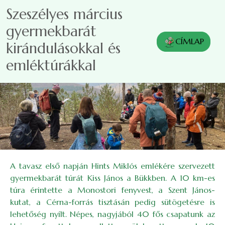
Ugrás a tartalomra
Szeszélyes március
gyermekbarát
CÍMLAP
kirándulásokkal és
emléktúrákkal
A tavasz első napján Hints Miklós emlékére szervezett
gyermekbarát túrát Kiss János a Bükkben. A 10 km-es
túra érintette a Monostori fenyvest, a Szent János-
kutat, a Cérna-forrás tisztásán pedig sütögetésre is
lehetőség nyílt. Népes, nagyjából 40 fős csapatunk az