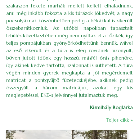
szakaszon fekete marhák mellett kellett elhaladnunk,
ami még inkább fokozta a kis túrázók jókedvét, a nagy
pocsolyáknak köszönhetően pedig a békákkal is sikerült
összebarátkozniuk. Az utóbbi napokban tapasztalt
lehűlés következtében még nem nyíltak el a tőzikék, így
teljes pompájukban gyönyörködhettünk bennük. Mivel
az eső elkerült és a túra is elég rövidnek bizonyult,
bőven jutott időnk egy hosszú, másfél órás pihenőre,
így akinek kedve tartotta, szalonnát is süthetett. A túra
végén minden gyerek megkapta a jól megérdemelt
matricát a pontgyűjtő füzetecskéjébe, akiknek pedig
összegyűlt a három matricájuk, azokat egy kis
meglepetéssel, EKE-s jelvénnyel jutalmaztuk meg.
Kismihály Boglárka
Teljes cikk »