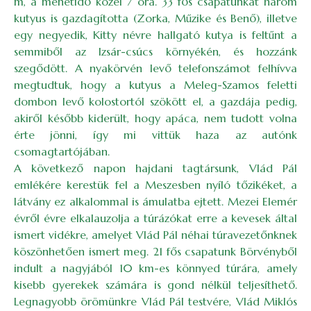
m, a menetidő közel 7 óra. 33 fős csapatunkat három
kutyus is gazdagította (Zorka, Műzike és Benő), illetve
egy negyedik, Kitty névre hallgató kutya is feltűnt a
semmiből az Izsár-csúcs környékén, és hozzánk
szegődött. A nyakörvén levő telefonszámot felhívva
megtudtuk, hogy a kutyus a Meleg-Szamos feletti
dombon levő kolostortól szökött el, a gazdája pedig,
akiről később kiderült, hogy apáca, nem tudott volna
érte jönni, így mi vittük haza az autónk
csomagtartójában.
A következő napon hajdani tagtársunk, Vlád Pál
emlékére kerestük fel a Meszesben nyíló tőzikéket, a
látvány ez alkalommal is ámulatba ejtett. Mezei Elemér
évről évre elkalauzolja a túrázókat erre a kevesek által
ismert vidékre, amelyet Vlád Pál néhai túravezetőnknek
köszönhetően ismert meg. 21 fős csapatunk Börvényből
indult a nagyjából 10 km-es könnyed túrára, amely
kisebb gyerekek számára is gond nélkül teljesíthető.
Legnagyobb örömünkre Vlád Pál testvére, Vlád Miklós