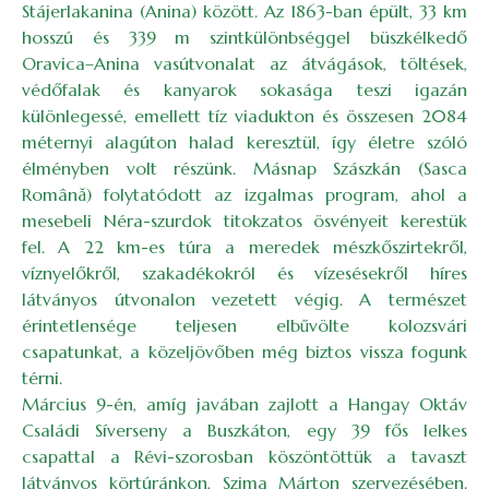
Stájerlakanina (Anina) között. Az 1863-ban épült, 33 km
hosszú és 339 m szintkülönbséggel büszkélkedő
Oravica–Anina vasútvonalat az átvágások, töltések,
védőfalak és kanyarok sokasága teszi igazán
különlegessé, emellett tíz viadukton és összesen 2084
méternyi alagúton halad keresztül, így életre szóló
élményben volt részünk. Másnap Szászkán (Sasca
Română) folytatódott az izgalmas program, ahol a
mesebeli Néra-szurdok titokzatos ösvényeit kerestük
fel. A 22 km-es túra a meredek mészkőszirtekről,
víznyelőkről, szakadékokról és vízesésekről híres
látványos útvonalon vezetett végig. A természet
érintetlensége teljesen elbűvölte kolozsvári
csapatunkat, a közeljövőben még biztos vissza fogunk
térni.
Március 9-én, amíg javában zajlott a Hangay Oktáv
Családi Síverseny a Buszkáton, egy 39 fős lelkes
csapattal a Révi-szorosban köszöntöttük a tavaszt
látványos körtúránkon, Szima Márton szervezésében.