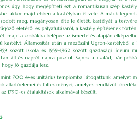
nos úgy, hogy megépítteti ezt a romantikusan szép kastélyt.
be, akkor majd ebben a kastélyban él vele. A másik legenda 
zasodott meg, magányosan élte le életét, kastélyát a testvé
yűgöző életéről és pályafutásáról, a kastély építésének történ
t, majd a szobákba belépve az ismertetés alapján elképzelhet
ű kastélyt. Államosítás után a mezőzáhi Ugron-kastélyból a 
–1959 között iskola és 1959–1962 között gazdasági líceum 
tan áll és napról napra pusztul. Sajnos a család, bár pró
hogy jó gazdája lesz.
 mint 700 éves unitárius templomba látogattunk, amelyet me
b alkotóelemei és falfestményei, amelyek rendkívül töredéke
 az 1790-es átalakítások alkalmával készült.
a
.