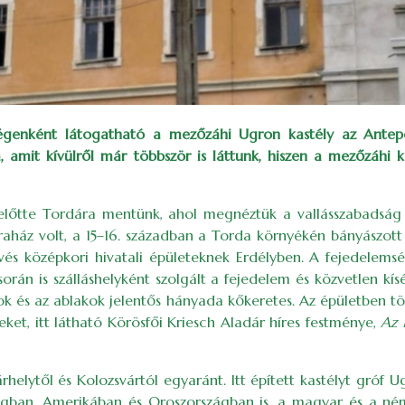
égenként látogatható a mezőzáhi Ugron kastély az Antepo
, amit kívülről már többször is láttunk, hiszen a mezőzáhi
, előtte Tordára mentünk, ahol megnéztük a vallásszabadsá
z volt, a 15–16. században a Torda környékén bányászott só 
és középkori hivatali épületeknek Erdélyben. A fejedelemség
során is szálláshelyként szolgált a fejedelem és közvetlen 
ok és az ablakok jelentős hányada kőkeretes. Az épületben tö
eket, itt látható Körösfői Kriesch Aladár híres festménye,
Az 
elytől és Kolozsvártól egyaránt. Itt épített kastélyt gróf 
ágban, Amerikában és Oroszországban is, a magyar és a ném