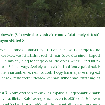
esvár (Sebesváralja) várának romos falai, melyet festői
nnyen elérhető.
esvári állomás Bánffyhunyad után a második megálló, ha
rkezőket, vasúti alkalmazott itt már évek óta nincs, kopott
s –, a látvány elég lehangoló az ide érkezőknek. Elindultunk
már a Sebes- vagy Székelyjó-patak hídja (Hencz pataknak is
óta nem jártunk erre, nem tudtuk, hogy használják-e még ezt
ép házak, rendezett udvarok vannak, mindenhol tisztaság és
estői környezetben fekszik és egyike a legromantikusabb
 vára, illetve Kalotaszeg vára néven is előfordul. Sebesvár
vezető utat. Hosszú időn át ide menekült veszély esetén a