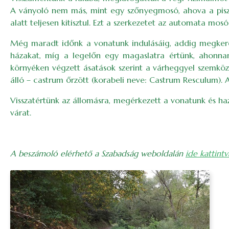
A ványoló nem más, mint egy szőnyegmosó, ahova a piszk
alatt teljesen kitisztul. Ezt a szerkezetet az automata mos
Még maradt időnk a vonatunk indulásáig, addig megkeres
házakat, míg a legelőn egy magaslatra értünk, ahonnan 
környéken végzett ásatások szerint a várheggyel szemköz
álló – castrum őrzött (korabeli neve: Castrum Resculum)
Visszatértünk az állomásra, megérkezett a vonatunk és ha
várat.
A beszámoló elérhető a Szabadság weboldalán
ide kattintv