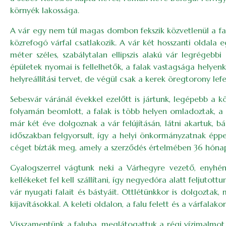
környék lakossága.
A vár egy nem túl magas dombon fekszik közvetlenül a falu 
közrefogó várfal csatlakozik. A vár két hosszanti oldala 
méter széles, szabálytalan ellipszis alakú vár legrégeb
épületek nyomai is fellelhetők, a falak vastagsága helyenké
helyreállítási tervet, de végül csak a kerek öregtorony le
Sebesvár váránál évekkel ezelőtt is jártunk, legépebb a k
folyamán beomlott, a falak is több helyen omladoztak, a 
már két éve dolgoznak a vár felújításán, látni akartuk,
időszakban felgyorsult, így a helyi önkormányzatnak éppen
céget bízták meg, amely a szerződés értelmében 36 hónapo
Gyalogszerrel vágtunk neki a Várhegyre vezető, enyhén
kellékeket fel kell szállítani, így negyedóra alatt feljut
vár nyugati falait és bástyáit. Ottlétünkkor is dolgoztak
kijavításokkal. A keleti oldalon, a falu felett és a várfalak
Visszamentünk a faluba, meglátogattuk a régi vízimalmot 