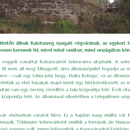
etőn állnak Kalotaszeg nyugati végvárának, az egykori Seb
szívesen keresnek fel, mivel mind vasúton, mind országúton kö
 reggeli vonattal Kolozsvárról Sebesvárra utaztunk. A seb
 itt nem áll meg. Elhagyott, üres állomásépület fogadja az é
törve – csak egy tábla jelzi, hogy „Halta Bologa”, ez az állomá
lértük az első házakat, majd ismét egy híd következett, ez 
 után van egy ösvény, rövidítés a falu központja felé. Évek 
lú központja felé. Az állomással ellentétben a településen sz
ár elsősorban váráról híres. Ez a hajdan nagy múltú vár f
rmazik. Többnyire Sebesvárként említik a források, de Hunyad
ázó szerepe volt, innen felügyelték a Nagyváradról Erdélybe 