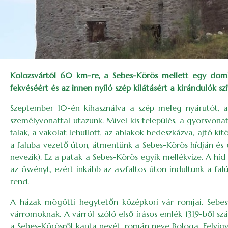
Kolozsvártól 60 km-re, a Sebes-Körös mellett egy dombt
fekvéséért és az innen nyíló szép kilátásért a kirándulók 
Szeptember 10-én kihasználva a szép meleg nyárutót, a
személyvonattal utazunk. Mivel kis település, a gyorsvonat
falak, a vakolat lehullott, az ablakok bedeszkázva, ajtó ki
a faluba vezető úton, átmentünk a Sebes-Körös hídján és e
nevezik). Ez a patak a Sebes-Körös egyik mellékvize. A híd
az ösvényt, ezért inkább az aszfaltos úton indultunk a fa
rend.
A házak mögötti hegytetőn középkori vár romjai. Sebesv
várromoknak. A várról szóló első írásos emlék 1319-ből szá
a Sebes-Körösről kapta nevét, román neve Bologa. Felvigy