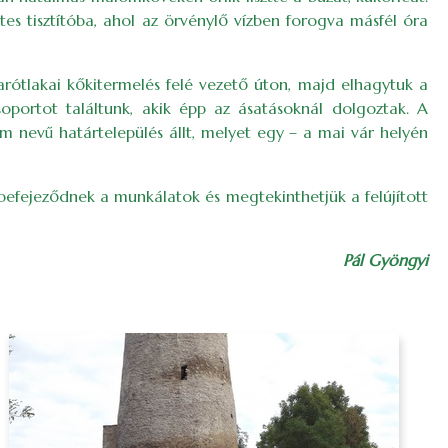
 tisztítóba, ahol az örvénylő vízben forogva másfél óra
ótlakai kőkitermelés felé vezető úton, majd elhagytuk a
oportot találtunk, akik épp az ásatásoknál dolgoztak. A
 nevű határtelepülés állt, melyet egy – a mai vár helyén
befejeződnek a munkálatok és megtekinthetjük a felújított
Pál Gyöngyi