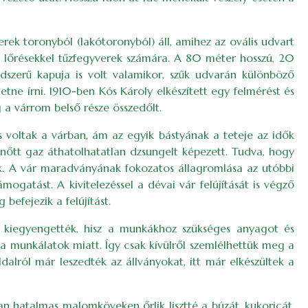
erek toronyból (lakótoronyból) áll, amihez az ovális udvart
ten lőrésekkel tűzfegyverek számára. A 80 méter hosszú, 20
ndszerű kapuja is volt valamikor, szűk udvarán különböző
hetne írni. 1910-ben Kós Károly elkészített egy felmérést és
g a várrom belső része összedőlt.
is voltak a várban, ám az egyik bástyának a teteje az idők
enőtt gaz áthatolhatatlan dzsungelt képezett. Tudva, hogy
ak. A vár maradványának fokozatos állagromlása az utóbbi
ogatást. A kivitelezéssel a dévai vár felújítását is végző
efejezik a felújítást.
¸ kiegyengették, hisz a munkákhoz szükséges anyagot és
k a munkálatok miatt. Így csak kívülről szemlélhettük meg a
dalról már leszedték az állványokat, itt már elkészültek a
n hatalmas malomköveken őrlik lisztté a búzát, kukoricát.