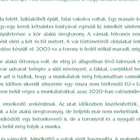
felett. Sziklakőből épült, falai vakolva voltak. Egy masszív k
egy-egy kerek kétszintes bástyával egészül ki, mindkét szin
bi épületrésze a kör alakú öregtorony. A várnak felvonós re
nt eléri a két és fél métert. A vár történetéről oldalakat le
fedése készült el. 2003-ra a torony is fedél nélkül maradt, mí
ör alakú őrtornya volt, de elég jó állapotban lévő falrészek 
vár udvarát belepte a sűrű növényzet, a fákkal, cserjékkel b
 bár azt is tudtuk, hogy a munkálatok még folyamatban vann
 időben sikerült elnyernie egy vissza nem térítendő EU-s tám
n belül végez a munkálatokkal, azaz 2020-ban valószínűleg b
 emelkedő szekérútnak. Az utat időközben kiszélesítették
ottunk a kör alakú öregtoronyig, de beljebb már nem mehettün
, működött egy betonkeverő is, de a toronyról és a nyugati ol
on belül még folyik a munka.
és ványolót. Mindkettő a patak vizét hasznosítja. A malomba