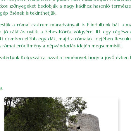
os szőnyegeket bedobják a nagy kádhoz hasonló természetes
ógép ősének is tekinthetjük.
tük a római castrum maradványait is. Elindultunk hát a mar
jó rálátás nyílik a Sebes-Körös völgyére. Itt egy régészcs
ti dombon előbb egy dák, majd a rómaiak idejében Resculum
. A római erődítmény a népvándorlás idején megsemmisült.
zatértünk Kolozsvárra azzal a reménnyel, hogy a jövő évben 
a
.