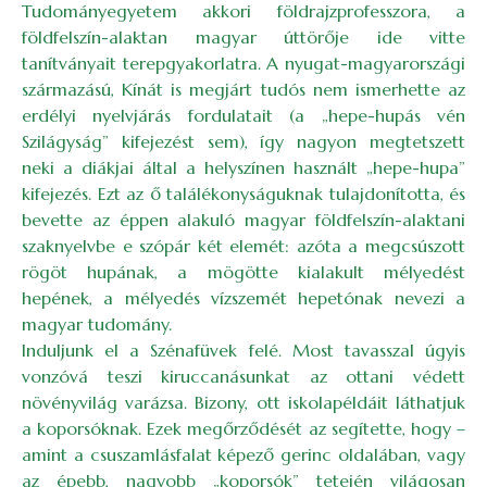
Tudományegyetem akkori földrajzprofesszora, a
földfelszín-alaktan magyar úttörője ide vitte
tanítványait terepgyakorlatra. A nyugat-magyarországi
származású, Kínát is megjárt tudós nem ismerhette az
erdélyi nyelvjárás fordulatait (a „hepe-hupás vén
Szilágyság” kifejezést sem), így nagyon megtetszett
neki a diákjai által a helyszínen használt „hepe-hupa”
kifejezés. Ezt az ő találékonyságuknak tulajdonította, és
bevette az éppen alakuló magyar földfelszín-alaktani
szaknyelvbe e szópár két elemét: azóta a megcsúszott
rögöt hupának, a mögötte kialakult mélyedést
hepének, a mélyedés vízszemét hepetónak nevezi a
magyar tudomány.
Induljunk el a Szénafüvek felé. Most tavasszal úgyis
vonzóvá teszi kiruccanásunkat az ottani védett
növényvilág varázsa. Bizony, ott iskolapéldáit láthatjuk
a koporsóknak. Ezek megőrződését az segítette, hogy –
amint a csuszamlásfalat képező gerinc oldalában, vagy
az épebb, nagyobb „koporsók” tetején világosan