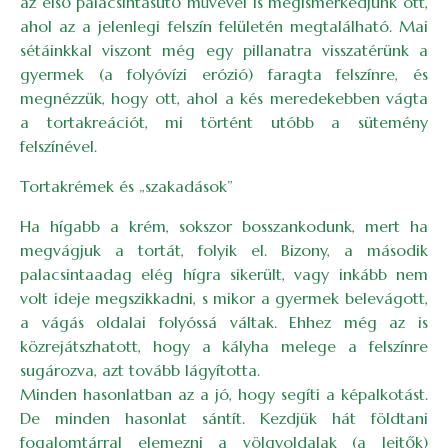
az első palacsintasütő művével is megismerkedjünk ott,
ahol az a jelenlegi felszín felületén megtalálható. Mai
sétáinkkal viszont még egy pillanatra visszatérünk a
gyermek (a folyóvízi erózió) faragta felszínre, és
megnézzük, hogy ott, ahol a kés meredekebben vágta
a tortakreációt, mi történt utóbb a sütemény
felszínével.
Tortakrémek és „szakadások”
Ha hígabb a krém, sokszor bosszankodunk, mert ha
megvágjuk a tortát, folyik el. Bizony, a második
palacsintaadag elég hígra sikerült, vagy inkább nem
volt ideje megszikkadni, s mikor a gyermek belevágott,
a vágás oldalai folyóssá váltak. Ehhez még az is
közrejátszhatott, hogy a kályha melege a felszínre
sugározva, azt tovább lágyította.
Minden hasonlatban az a jó, hogy segíti a képalkotást.
De minden hasonlat sántít. Kezdjük hát földtani
fogalomtárral elemezni a völgyoldalak (a lejtők)