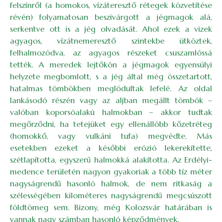
felszínről (a homokos, vízáteresztő rétegek közvetítése
révén) folyamatosan beszivárgott a jégmagok alá,
serkentve ott is a jég olvadását. Ahol ezek a vizek
agyagos, vízátnemeresztő szintekbe ütköztek,
felhalmozódva, az agyagos részeket csuszamlóssá
tették. A meredek lejtőkön a jégmagok egyensúlyi
helyzete megbomlott, s a jég által még összetartott,
hatalmas tömbökben meglódultak lefelé. Az oldal
lankásodó részén vagy az aljban megállt tömbök –
valóban koporsóalakú halmokban – akkor tudtak
megőrződni, ha tetejüket egy ellenállóbb kőzetréteg
(homokkő, vagy vulkáni tufa) megvédte. Más
esetekben ezeket a későbbi erózió lekerekítette,
szétlapította, egyszerű halmokká alakította. Az Erdélyi-
medence területén nagyon gyakoriak a több tíz méter
nagyságrendű hasonló halmok, de nem ritkaság a
szélességében kilométeres nagyságrendű megcsúszott
földtömeg sem. Bizony, még Kolozsvár határában is
vannak nagy számban hasonló képződmények.