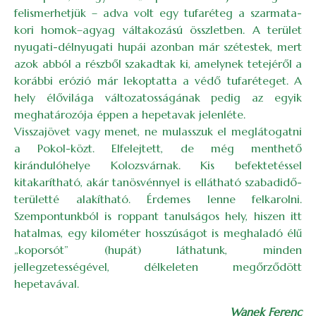
felismerhetjük – adva volt egy tufaréteg a szarmata-
kori homok–agyag váltakozású összletben. A terület
nyugati-délnyugati hupái azonban már szétestek, mert
azok abból a részből szakadtak ki, amelynek tetejéről a
korábbi erózió már lekoptatta a védő tufaréteget. A
hely élővilága változatosságának pedig az egyik
meghatározója éppen a hepetavak jelenléte.
Visszajövet vagy menet, ne mulasszuk el meglátogatni
a Pokol-közt. Elfelejtett, de még menthető
kirándulóhelye Kolozsvárnak. Kis befektetéssel
kitakarítható, akár tanösvénnyel is ellátható szabadidő-
területté alakítható. Érdemes lenne felkarolni.
Szempontunkból is roppant tanulságos hely, hiszen itt
hatalmas, egy kilométer hosszúságot is meghaladó élű
„koporsót” (hupát) láthatunk, minden
jellegzetességével, délkeleten megőrződött
hepetavával.
Wanek Ferenc