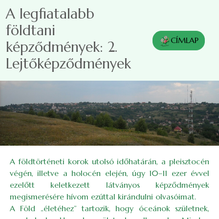
Ugrás a tartalomra
A legfiatalabb
földtani
CÍMLAP
képződmények: 2.
Lejtőképződmények
A földtörténeti korok utolsó időhatárán, a pleisztocén
végén, illetve a holocén elején, úgy 10–11 ezer évvel
ezelőtt keletkezett látványos képződmények
megismerésére hívom ezúttal kirándulni olvasóimat.
A Föld „életéhez” tartozik, hogy óceánok születnek,