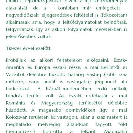
említett lejtőmozgásokat, s vele a lejtőképződmények
alakulását, de a – korábban már emlegetett –
negyedidőszaki eljegesedések feltételei is (fokozottan)
alkalmasak arra, hogy a lejtőfolyamatokat beindítsák,
felgyorsítsák, így az akkori folyamatok méreteikben is
jelentősebbek voltak.
Tízezer évvel ezelőtt
Próbáljuk az akkori feltételeket elképzelni: Észak-
Amerika és Európa északi része, a mai Berlintől és
Varsótól délebbre húzódó határig vastag (több száz
méteres, vagy annál is vastagabb) jégpáncél alá
burkolózott. A Kárpát-medencében erdő nélküli,
tundrás terület volt. Az északi erdőhatár a mai
Románia és Magyarország területétől délebbre
húzódott. A magasabb dombvidéken (így a mai
Kolozsvár területén is) vastagon, akár a száz métert is
meghaladó mélységig állandóan fagyott föld
(permafroszt) borította a felszínt. Magasabb