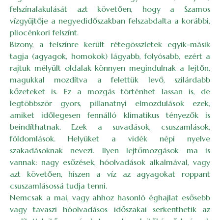
felszínalakulását azt követően, hogy a Szamos
vízgyűjtője a negyedidőszakban felszabdalta a korábbi,
pliocénkori felszínt.
Bizony, a felszínre került rétegösszletek egyik-másik
tagja (agyagok, homokok) lágyabb, folyósabb, ezért a
rajtuk mélyült oldalak könnyen megindulnak a lejtőn,
magukkal mozdítva a felettük levő, szilárdabb
kőzeteket is. Ez a mozgás történhet lassan is, de
legtöbbször gyors, pillanatnyi elmozdulások ezek,
amiket időlegesen fennálló klimatikus tényezők is
beindíthatnak. Ezek a suvadások, csuszamlások,
földomlások. Helyüket a vidék népi nyelve
szakadásoknak nevezi. Ilyen lejtőmozgások ma is
vannak: nagy esőzések, hóolvadások alkalmával, vagy
azt követően, hiszen a víz az agyagokat roppant
csuszamlásossá tudja tenni.
Nemcsak a mai, vagy ahhoz hasonló éghajlat esősebb
vagy tavaszi hóolvadásos időszakai serkenthetik az