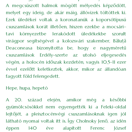
A megcsúszott halmok mögött mélyedés képződött,
melyet egy ideig, de akár máig, állóvizek töltöttek ki.
Ezek üledékei voltak a koronatanúk a koporsótípusú
csuszamlások korát illetően, hiszen ezekbe a mocsári–
tavi környezetbe lerakódott üledékekbe szorult
virágpor segítségével a kolozsvári szakember, Băluţă
Deaconeasa bizonyította be, hogy e nagyméretű
csuszamlások Erdély-szerte az utolsó eljegesedés
végén, a holocén időszak kezdetén, vagyis 10,5–11 ezer
évvel ezelőtt keletkeztek, akkor, mikor az állandóan
fagyott föld felengedett.
Hepe, hupa, hepetó
A 20. század elején, amikor még a későbbi
gyümölcsösökkel nem egyengették ki a Feleki-oldal
lejtőjét, a pleisztocénvégi csuszamlásoknak igen jól
látható nyomai voltak itt is. Így Cholnoky Jenő, az idén
éppen 140 éve alapított Ferenc József