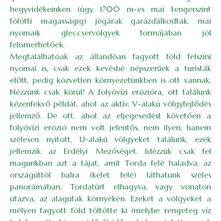
hegyvidékeinken (úgy 1700 m-es mai tengerszint
fölötti magasságig) jégárak garázdálkodtak, mai
nyomaik gleccservölgyek formájában jól
felismerhetőek.
Megtalálhatóak az állandóan fagyott föld felszíni
nyomai is, csak ezek kevésbé népszerűek a turisták
előtt, pedig közvetlen környezetünkben is ott vannak.
Nézzünk csak körül! A folyóvízi erózióra, ott találunk
kézenfekvő példát, ahol az aktív, V-alakú völgyfejlődés
jellemző. De ott, ahol az eljegesedést követően a
folyóvízi erózió nem volt jelentős, nem ilyen, hanem
szélesen nyitott, U-alakú völgyeket találunk, ezek
jellemzik az Erdélyi Mezőséget. Idézzük csak fel
magunkban azt a tájat, amit Torda felé haladva, az
országúttól balra (kelet felé) láthatunk széles
panorámában, Tordatúrt elhagyva, vagy vonaton
utazva, az alagutak környékén. Ezeket a völgyeket a
mélyen fagyott föld töltötte ki (melybe rengeteg víz