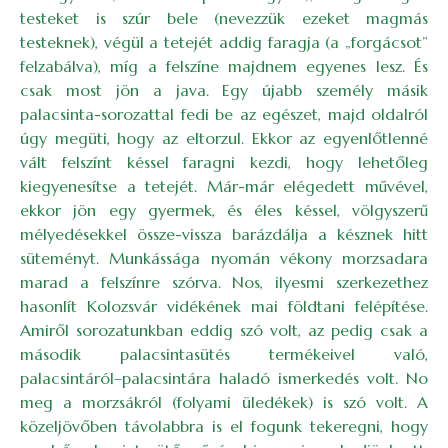
testeket is szúr bele (nevezzük ezeket magmás
testeknek), végül a tetejét addig faragja (a „forgácsot”
felzabálva), míg a felszíne majdnem egyenes lesz. És
csak most jön a java. Egy újabb személy másik
palacsinta-sorozattal fedi be az egészet, majd oldalról
úgy megüti, hogy az eltorzul. Ekkor az egyenlőtlenné
vált felszínt késsel faragni kezdi, hogy lehetőleg
kiegyenesítse a tetejét. Már-már elégedett művével,
ekkor jön egy gyermek, és éles késsel, völgyszerű
mélyedésekkel össze-vissza barázdálja a késznek hitt
süteményt. Munkássága nyomán vékony morzsadara
marad a felszínre szórva. Nos, ilyesmi szerkezethez
hasonlít Kolozsvár vidékének mai földtani felépítése.
Amiről sorozatunkban eddig szó volt, az pedig csak a
második palacsintasütés termékeivel való,
palacsintáról–palacsintára haladó ismerkedés volt. No
meg a morzsákról (folyami üledékek) is szó volt. A
közeljövőben távolabbra is el fogunk tekeregni, hogy