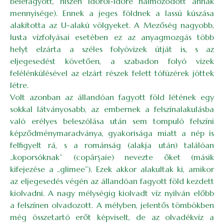
belefagyott, hiszen időről-időre halmozódott annak
mennyisége). Ennek a jeges földnek a lassú kúszása
alakította az U-alakú völgyeket. A Mezőség nagyobb,
lusta vízfolyásai esetében ez az anyagmozgás több
helyt elzárta a széles folyóvizek útját is, s az
eljegesedést követően, a szabadon folyó vizek
felélénkülésével az elzárt részek felett tófüzérek jöttek
létre.
Volt azonban az állandóan fagyott föld létének egy
sokkal látványosabb, az embernek a felszínalakulásba
való erélyes beleszólása után sem tompuló felszíni
képződménymaradványa, gyakorisága miatt a nép is
felfigyelt rá, s a románság (alakja után) találóan
„koporsóknak” (copârşaie) nevezte őket (másik
kifejezése a „glimee”). Ezek akkor alakultak ki, amikor
az eljegesedés végén az állandóan fagyott föld kezdett
kiolvadni. A nagy mélységig kiolvadt víz nyilván előbb
a felszínen olvadozott. A mélyben, jelentős tömbökben
még összetartó erőt képviselt, de az olvadékvíz a