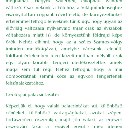
meghalnak. Hegyek születnek, elkopnak. Minden
változó. Csak nekünk, a Földhöz, a Világmindenséghez
viszonyítottan roppant rövid életű, de környezetünket
értelemmel felfogó lényeknek tűnik úgy, hogy ugyan az
élővilág változása nyilvánvaló (már csak az évszakok
váltakozása miatt is), de környezetünk földrajzi képe
örök. Nehéz elhinni, hogy az a széles Szamos-völgy
(minden mellékágával), amelybe városunk települt,
földtani értelemben igen közeli múltban mélyült csak
egy olyan korábbi tengeri üledékösszletbe, amely
maga sem túl régi. Nehéz felfogni, hogy a mai
domborzatnak semmi köze az egykori tengerfenék
felszínalakzatához.
Geológiai palacsintasütés
Képzeljük el, hogy valaki palacsintákat süt, különböző
színűeket, különböző vastagságúakat, azokat szépen,
tortaszerűen összerakja, majd jön valaki, az egészet
összegyűri (akár a tepsivel együtt), még idegen