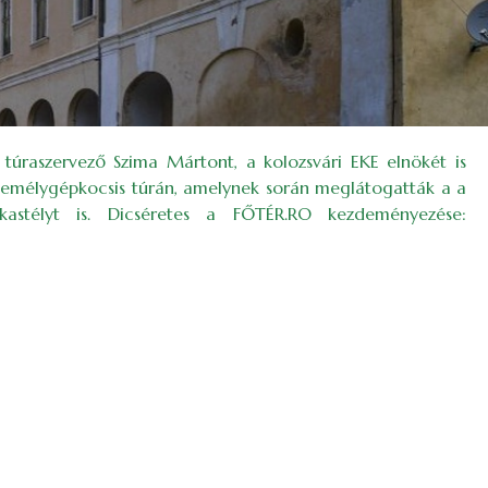
túraszervező Szima Mártont, a kolozsvári EKE elnökét is
személygépkocsis túrán, amelynek során meglátogatták a a
-kastélyt is. Dicséretes a FŐTÉR.RO kezdeményezése: