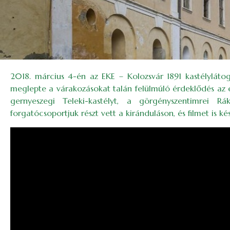
2018. március 4-én az EKE – Kolozsvár 1891 kastélyláto
meglepte a várakozásokat talán felülmúló érdeklődés az 
gernyeszegi Teleki-kastélyt, a görgényszentimrei R
forgatócsoportjuk részt vett a kiránduláson, és filmet is ké