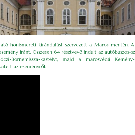
gató honismereti kirándulást szervezett a Maros mentén. A 
esemény iránt. Összesen 64 résztvevő indult az autóbuszos-
ákóczi-Bornemissza-kastélyt, majd a marosvécsi Kemény
szített az eseményről.