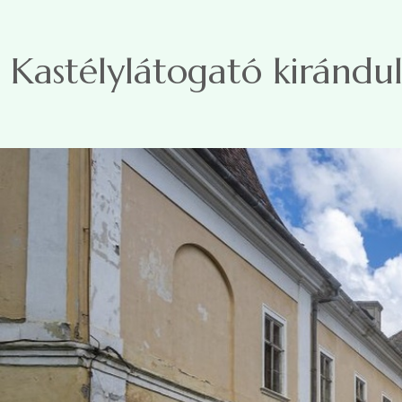
Ugrás a tartalomra
Kastélylátogató kirándul