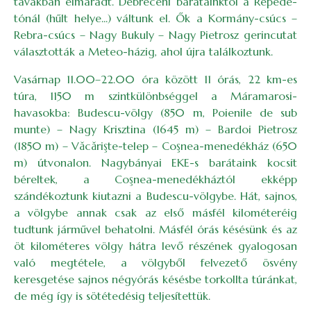
tavakban elmaradt. Debreceni barátainktól a Repede-
tónál (hűlt helye...) váltunk el. Ők a Kormány-csúcs –
Rebra-csúcs – Nagy Bukuly – Nagy Pietrosz gerincutat
választották a Meteo-házig, ahol újra találkoztunk.
Vasárnap 11.00–22.00 óra között 11 órás, 22 km-es
túra, 1150 m szintkülönbséggel a Máramarosi-
havasokba: Bu­des­cu-völgy (850 m, Poienile de sub
munte) – Nagy Krisztina (1645 m) – Bardoi Pietrosz
(1850 m) – Văcărişte-telep – Coşnea-menedékház (650
m) útvonalon. Nagybányai EKE-s barátaink kocsit
béreltek, a Coşnea-menedékháztól ekképp
szándékoztunk kiutazni a Budescu-völgybe. Hát, sajnos,
a völgybe annak csak az első másfél kilométeréig
tudtunk járművel behatolni. Másfél órás késésünk és az
öt kilométeres völgy hátra levő részének gyalogosan
való megtétele, a völgyből felvezető ösvény
keresgetése sajnos négyórás késésbe torkollta túránkat,
de még így is sötétedésig teljesítettük.