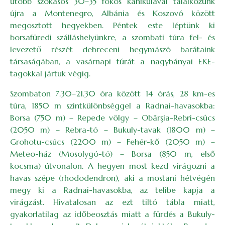
utóbb szokásos 30–35 fokos kánikulával találkozunk
újra a Montenegro, Albánia és Koszovó között
megosztott hegyekben. Péntek este léptünk ki
borsafüredi szálláshelyünkre, a szombati túra fel- és
levezető részét debreceni hegymászó barátaink
társaságában, a vasárnapi túrát a nagybányai EKE-
tagokkal jártuk végig.
Szombaton 7.30–21.30 óra között 14 órás, 28 km-es
túra, 1850 m szintkülönbséggel a Radnai-havasokba:
Borsa (750 m) – Repede völgy – Obârşia-Rebri-csúcs
(2050 m) – Rebra-tó – Bukuly-tavak (1800 m) –
Grohotu-csúcs (2200 m) – Fehér-kő (2050 m) –
Meteo-ház (Mosolygó-tó) – Borsa (850 m, első
kocsma) útvonalon. A hegyen most kezd virágozni a
havas szépe (rhododendron), aki a mostani hétvégén
megy ki a Radnai-havasokba, az telibe kapja a
virágzást. Hivatalosan az ezt tiltó tábla miatt,
gyakorlatilag az időbeosztás miatt a fürdés a Bukuly-