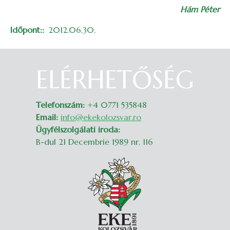
Hám Péter
Időpont:
2012.06.30.
ELÉRHETŐSÉG
Belépés
Telefonszám:
+4 0771 535848
Email:
info@ekekolozsvar.ro
Ügyfélszolgálati iroda:
B-dul 21 Decembrie 1989 nr. 116