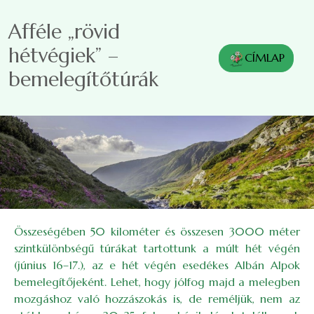
Ugrás a tartalomra
Afféle „rövid
hétvégiek” –
CÍMLAP
bemelegítőtúrák
Összeségében 50 kilométer és összesen 3000 méter
szintkülönbségű túrákat tartottunk a múlt hét végén
(június 16–17.), az e hét végén esedékes Albán Alpok
bemelegítőjeként. Lehet, hogy jólfog majd a melegben
mozgáshoz való hozzászokás is, de reméljük, nem az