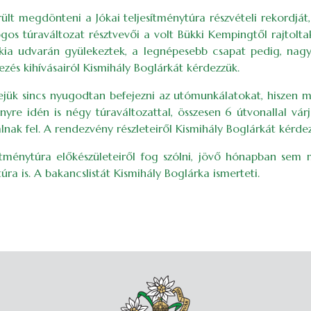
rült megdönteni a Jókai teljesítménytúra részvételi rekordját
os túraváltozat résztvevői a volt Bükki Kempingtől rajtoltak
ókia udvarán gyülekeztek, a legnépesebb csapat pedig, nagy
vezés kihívásairól Kismihály Boglárkát kérdezzük.
ejük sincs nyugodtan befejezni az utómunkálatokat, hiszen már
yre idén is négy túraváltozattal, összesen 6 útvonallal v
lnak fel. A rendezvény részleteiről Kismihály Boglárkát kérde
sítménytúra előkészületeiről fog szólni, jövő hónapban sem 
úra is. A bakancslistát Kismihály Boglárka ismerteti.