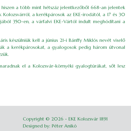
, hiszen a több mint hétszáz jelentkezőből 668-an jelentek
 Kolozsvárról, a kerékpárosok az EKE-irodától, a 17 és 30
jából 350-en, a várfalvi EKE-Vártól indult meghódítani a
is készülniük kell a június 21-i Bánffy Miklós nevét viselő
árják a kerékpárosokat, a gyalogosok pedig három útvonal
zzük.
maradnak el a Kolozsvár-környéki gyalogtúrákat, sőt lesz
Copyright © 2026 - EKE Kolozsvár 1891
Belépés
Designed by: Péter Anikó