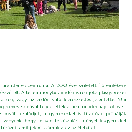
ytúra idei epicentruma. A 200 éve született író emlékére
észvételt. A teljesítménytúrán idén is rengeteg kisgyerekes
-árkon, vagy az erdőn való leereszkedés jelentette. Mai
lig 5 éves Somával teljesítették a nem mindennapi kihívást.
 bővült családjuk, a gyerekekkel is kitartóan próbálják
k vagyunk, hogy milyen felkészülést igényel kisgyerekkel
úrázni, s mit jelent számukra ez az életvitel.