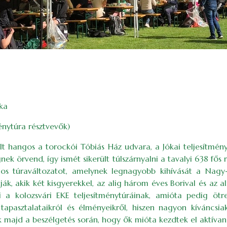
ka
énytúra résztvevők)
t hangos a torockói Tóbiás Ház udvara, a Jókai teljesítmén
 örvend, így ismét sikerült túlszárnyalni a tavalyi 638 fős r
gos túraváltozatot, amelynek legnagyobb kihívását a Nagy
k, akik két kisgyerekkel, az alig három éves Borival és az a
 a kolozsvári EKE teljesítménytúráinak, amióta pedig ötre
apasztalataikról és élményeikről, hiszen nagyon kíváncsia
k majd a beszélgetés során, hogy ők mióta kezdtek el aktívan t