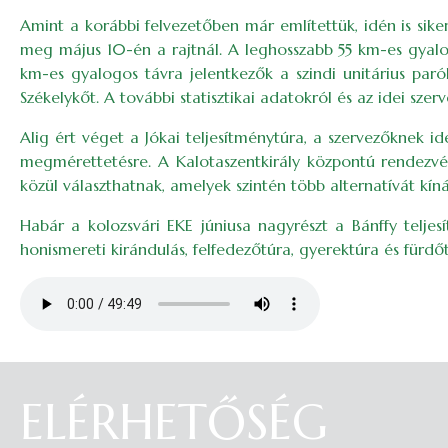
Amint a korábbi felvezetőben már említettük, idén is sike
meg május 10-én a rajtnál. A leghosszabb 55 km-es gyalog
km-es gyalogos távra jelentkezők a szindi unitárius par
Székelykőt. A további statisztikai adatokról és az idei szer
Alig ért véget a Jókai teljesítménytúra, a szervezőknek id
megmérettetésre. A Kalotaszentkirály központú rendezvén
közül választhatnak, amelyek szintén több alternatívát kíná
Habár a kolozsvári EKE júniusa nagyrészt a Bánffy telje
honismereti kirándulás, felfedezőtúra, gyerektúra és fürdőt
Audio file
ELÉRHETŐSÉG