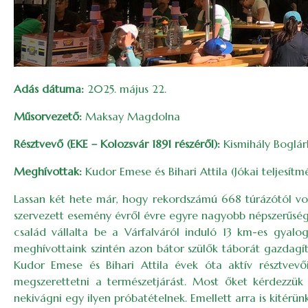
Adás dátuma:
2025. május 22.
Műsorvezető:
Maksay Magdolna
Résztvevő (EKE – Kolozsvár 1891 részéről):
Kismihály Boglár
Meghívottak:
Kudor Emese és Bihari Attila (Jókai teljesítm
Lassan két hete már, hogy rekordszámú 668 túrázótól vol
szervezett esemény évről évre egyre nagyobb népszerűségnek
család vállalta be a Várfalváról induló 13 km-es gyalo
meghívottaink szintén azon bátor szülők táborát gazdagítjá
Kudor Emese és Bihari Attila évek óta aktív résztvevői
megszerettetni a természetjárást. Most őket kérdezzük t
nekivágni egy ilyen próbatételnek. Emellett arra is kitérün