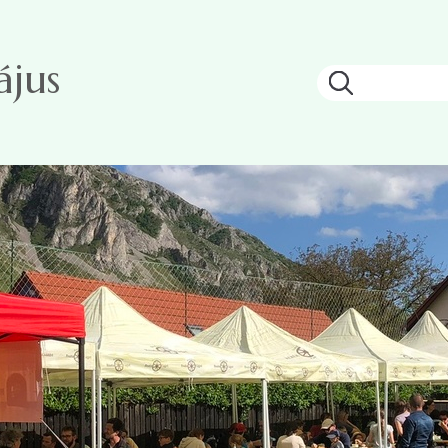
ájus
Keresés