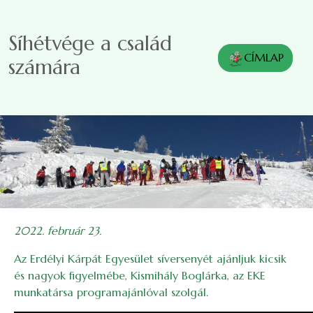
Ugrás a tartalomra
Síhétvége a család
CÍMLAP
számára
2022. február 23.
Az Erdélyi Kárpát Egyesület síversenyét ajánljuk kicsik
és nagyok figyelmébe, Kismihály Boglárka, az EKE
munkatársa programajánlóval szolgál.