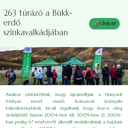
Ugrás a tartalomra
263 túrázó a Bükk-
erdő
CÍMLAP
színkavalkádjában
Amikor eldöntöttük, hogy újraindítjuk a Hunyadi
Mátyás nevét viselő, Kolozsvár környéki
teljesítménytúrát, kicsit izgultunk, hogy lesz-e elég
érdeklődő, hiszen 2004-ben 48, 2005-ben 21, 2006-
ban pedig 67 résztvevőt sikerült mobilizálniuk a hajdani