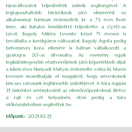
túraváltozatot teljesítették szüleik segítségével. A
legtapasztaltabb túrázóknak járó elismerést ez
alkalommal hárman érdemelték ki: a 72 éves Boér
Imre, aki fiatalos lendülettel teljesítette a Gy30-as
távot, Bagoly Miklós Levente közel 71 évesen is
bevállalta a kerékpáros változatot, Bagoly Ágota pedig
hetvenéves kora ellenére is bátran vállalkozott a
gyalogos 20-as útvonalra. Az esemény egyik
legkülönlegesebb résztvevőjének járó képzeletbeli díjat
a kilencéves Hunyadi Mátyás érdemelte volna ki, hiszen
kevesen mondhatják el magukról, hogy névrokonok
kincses városunk leghíresebb szülöttjével. A túra napján
35 önkéntes serénykedett az ellenőrzőpontoknál, illetve
a rajt és cél helyszínén, öten pedig a túra
előkészületeiben segítettek be.
Időpont:
2025.10.25.