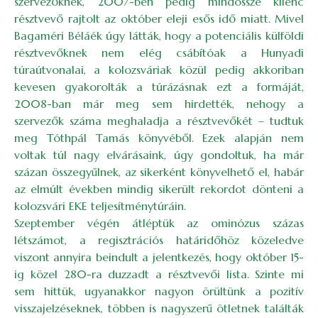
szervezőknek, 2007-ben pedig mindössze kilenc
résztvevő rajtolt az október eleji esős idő miatt. Mivel
Bagaméri Béláék úgy látták, hogy a potenciális külföldi
résztvevőknek nem elég csábítóak a Hunyadi
túraútvonalai, a kolozsváriak közül pedig akkoriban
kevesen gyakorolták a túrázásnak ezt a formáját,
2008-ban már meg sem hirdették, nehogy a
szervezők száma meghaladja a résztvevőkét – tudtuk
meg Tóthpál Tamás könyvéből. Ezek alapján nem
voltak túl nagy elvárásaink, úgy gondoltuk, ha már
százan összegyűlnek, az sikerként könyvelhető el, habár
az elmúlt években mindig sikerült rekordot dönteni a
kolozsvári EKE teljesítménytúráin.
Szeptember végén átléptük az ominózus százas
létszámot, a regisztrációs határidőhöz közeledve
viszont annyira beindult a jelentkezés, hogy október 15-
ig közel 280-ra duzzadt a résztvevői lista. Szinte mi
sem hittük, ugyanakkor nagyon örültünk a pozitív
visszajelzéseknek, többen is nagyszerű ötletnek találták