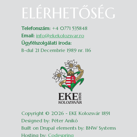
ELÉRHETŐSÉG
Belépés
Telefonszám:
+4 0771 535848
Email:
info@ekekolozsvar.ro
Ügyfélszolgálati iroda:
B-dul 21 Decembrie 1989 nr. 116
Copyright © 2026 - EKE Kolozsvár 1891
Designed by: Péter Anikó
Built on Drupal elements by: BNW Systems
Hosting by:
Codespring