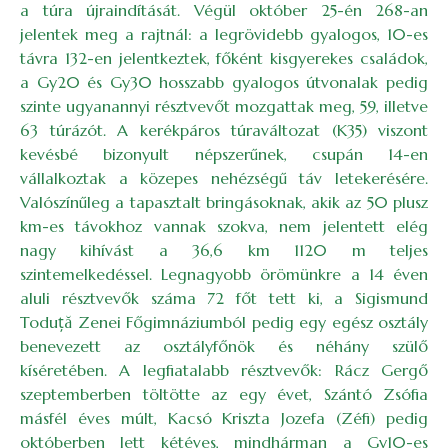
a túra újraindítását. Végül október 25-én 268-an
jelentek meg a rajtnál: a legrövidebb gyalogos, 10-es
távra 132-en jelentkeztek, főként kisgyerekes családok,
a Gy20 és Gy30 hosszabb gyalogos útvonalak pedig
szinte ugyanannyi résztvevőt mozgattak meg, 59, illetve
63 túrázót. A kerékpáros túraváltozat (K35) viszont
kevésbé bizonyult népszerűnek, csupán 14-en
vállalkoztak a közepes nehézségű táv letekerésére.
Valószínűleg a tapasztalt bringásoknak, akik az 50 plusz
km-es távokhoz vannak szokva, nem jelentett elég
nagy kihívást a 36,6 km 1120 m teljes
szintemelkedéssel. Legnagyobb örömünkre a 14 éven
aluli résztvevők száma 72 főt tett ki, a Sigismund
Toduță Zenei Főgimnáziumból pedig egy egész osztály
benevezett az osztályfőnök és néhány szülő
kíséretében. A legfiatalabb résztvevők: Rácz Gergő
szeptemberben töltötte az egy évet, Szántó Zsófia
másfél éves múlt, Kacsó Kriszta Jozefa (Zéfi) pedig
októberben lett kétéves, mindhárman a Gy10-es