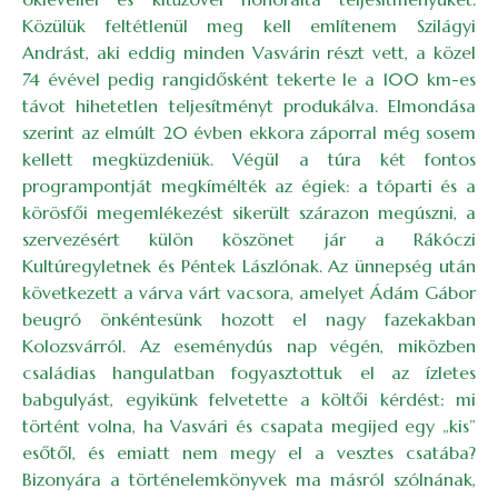
Közülük feltétlenül meg kell említenem Szilágyi
Andrást, aki eddig minden Vasvárin részt vett, a közel
74 évével pedig rangidősként tekerte le a 100 km-es
távot hihetetlen teljesítményt produkálva. Elmondása
szerint az elmúlt 20 évben ekkora záporral még sosem
kellett megküzdeniük. Végül a túra két fontos
programpontját megkímélték az égiek: a tóparti és a
körösfői megemlékezést sikerült szárazon megúszni, a
szervezésért külön köszönet jár a Rákóczi
Kultúregyletnek és Péntek Lászlónak. Az ünnepség után
következett a várva várt vacsora, amelyet Ádám Gábor
beugró önkéntesünk hozott el nagy fazekakban
Kolozsvárról. Az eseménydús nap végén, miközben
családias hangulatban fogyasztottuk el az ízletes
babgulyást, egyikünk felvetette a költői kérdést: mi
történt volna, ha Vasvári és csapata megijed egy „kis”
esőtől, és emiatt nem megy el a vesztes csatába?
Bizonyára a történelemkönyvek ma másról szólnának,