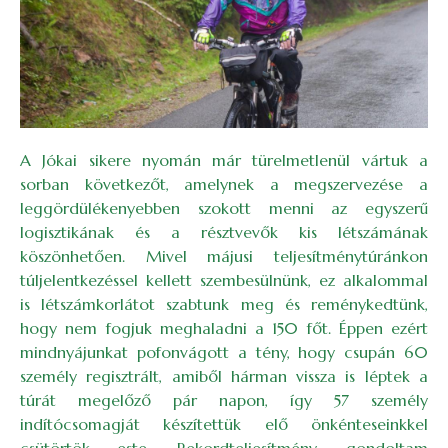
A Jókai sikere nyomán már türelmetlenül vártuk a
sorban következőt, amelynek a megszervezése a
leggördülékenyebben szokott menni az egyszerű
logisztikának és a résztvevők kis létszámának
köszönhetően. Mivel májusi teljesítménytúránkon
túljelentkezéssel kellett szembesülnünk, ez alkalommal
is létszámkorlátot szabtunk meg és reménykedtünk,
hogy nem fogjuk meghaladni a 150 főt. Éppen ezért
mindnyájunkat pofonvágott a tény, hogy csupán 60
személy regisztrált, amiből hárman vissza is léptek a
túrát megelőző pár napon, így 57 személy
indítócsomagját készítettük elő önkénteseinkkel
csütörtök este. Rekordteljesítmény, gondoltam