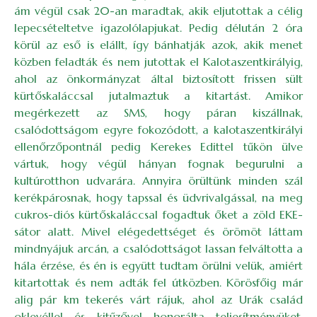
ám végül csak 20-an maradtak, akik eljutottak a célig
lepecsételtetve igazolólapjukat. Pedig délután 2 óra
körül az eső is elállt, így bánhatják azok, akik menet
közben feladták és nem jutottak el Kalotaszentkirályig,
ahol az önkormányzat által biztosított frissen sült
kürtőskaláccsal jutalmaztuk a kitartást. Amikor
megérkezett az SMS, hogy páran kiszállnak,
csalódottságom egyre fokozódott, a kalotaszentkirályi
ellenőrzőpontnál pedig Kerekes Edittel tűkön ülve
vártuk, hogy végül hányan fognak begurulni a
kultúrotthon udvarára. Annyira örültünk minden szál
kerékpárosnak, hogy tapssal és üdvrivalgással, na meg
cukros-diós kürtőskaláccsal fogadtuk őket a zöld EKE-
sátor alatt. Mivel elégedettséget és örömöt láttam
mindnyájuk arcán, a csalódottságot lassan felváltotta a
hála érzése, és én is együtt tudtam örülni velük, amiért
kitartottak és nem adták fel útközben. Körösfőig már
alig pár km tekerés várt rájuk, ahol az Urák család
oklevéllel és kitűzővel honorálta teljesítményüket.