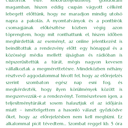
magamban, hiszen eddig csupán vágyott célként
lebegett előttünk, hogy ne maradjon mindig utolsó
napra a pakolás. A nyomtatványok és a pontbírók
csomagjának előkészítése közben végig azon
töprengtem, hogy mit ronthattunk el, hiszen időben
meghirdettük az eseményt, az online jelentkezést is
beindítottuk a rendezvény előtt egy hónappal és a
közösségi média mellett újságban és rádióban is
népszerűsítettük a túrát, mégis nagyon kevesen
vállalkoztak a megmérettetésre. Mindeközben néhány
résztvevő aggodalommal hívott fel, hogy az előrejelzés
szerint szombaton egész nap esni fog, és
megkérdezték, hogy ilyen körülmények között is
megszervezzük-e a rendezvényt. Természetesen igen, a
teljesítménytúrákat sosem halasztjuk el az időjárás
miatt – ismételgettem a hasonló választ győzködve
őket, hogy az előrejelzésben nem kell megbízni. Ez
alkalommal picit tévedtem… Szombat reggel kb. 5 óra