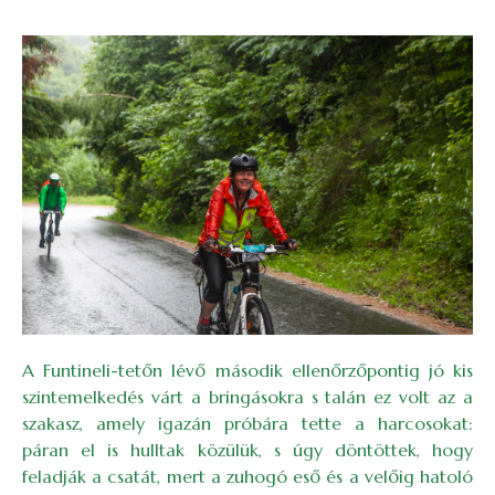
A Funtineli-tetőn lévő második ellenőrzőpontig jó kis
szintemelkedés várt a bringásokra s talán ez volt az a
szakasz, amely igazán próbára tette a harcosokat:
páran el is hulltak közülük, s úgy döntöttek, hogy
feladják a csatát, mert a zuhogó eső és a velőig hatoló