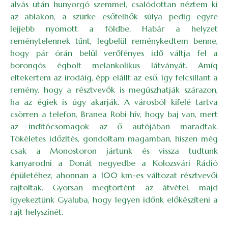
alvás után hunyorgó szemmel, csalódottan néztem ki
az ablakon, a szürke esőfelhők súlya pedig egyre
lejjebb nyomott a földbe. Habár a helyzet
reménytelennek tűnt, legbelül reménykedtem benne,
hogy pár órán belül verőfényes idő váltja fel a
borongós égbolt melankolikus látványát. Amíg
eltekertem az irodáig, épp elállt az eső, így felcsillant a
remény, hogy a résztvevők is megúszhatják szárazon,
ha az égiek is úgy akarják. A városból kifelé tartva
csörren a telefon, Branea Robi hív, hogy baj van, mert
az indítócsomagok az ő autójában maradtak.
Tökéletes időzítés, gondoltam magamban, hiszen még
csak a Monostoron jártunk és vissza tudtunk
kanyarodni a Donát negyedbe a Kolozsvári Rádió
épületéhez, ahonnan a 100 km-es változat résztvevői
rajtoltak. Gyorsan megtörtént az átvétel, majd
igyekeztünk Gyaluba, hogy legyen időnk előkészíteni a
rajt helyszínét.