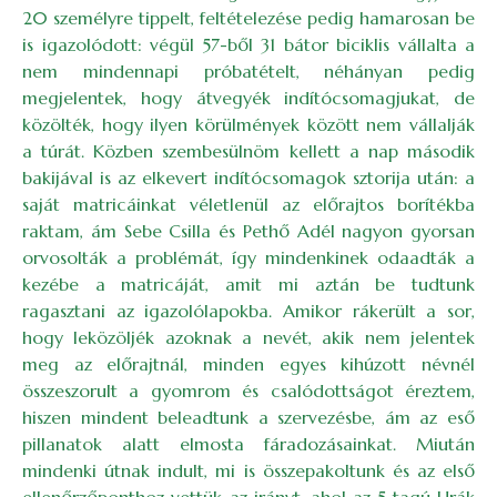
20 személyre tippelt, feltételezése pedig hamarosan be
is igazolódott: végül 57-ből 31 bátor biciklis vállalta a
nem mindennapi próbatételt, néhányan pedig
megjelentek, hogy átvegyék indítócsomagjukat, de
közölték, hogy ilyen körülmények között nem vállalják
a túrát. Közben szembesülnöm kellett a nap második
bakijával is az elkevert indítócsomagok sztorija után: a
saját matricáinkat véletlenül az előrajtos borítékba
raktam, ám Sebe Csilla és Pethő Adél nagyon gyorsan
orvosolták a problémát, így mindenkinek odaadták a
kezébe a matricáját, amit mi aztán be tudtunk
ragasztani az igazolólapokba. Amikor rákerült a sor,
hogy leközöljék azoknak a nevét, akik nem jelentek
meg az előrajtnál, minden egyes kihúzott névnél
összeszorult a gyomrom és csalódottságot éreztem,
hiszen mindent beleadtunk a szervezésbe, ám az eső
pillanatok alatt elmosta fáradozásainkat. Miután
mindenki útnak indult, mi is összepakoltunk és az első
ellenőrzőponthoz vettük az irányt, ahol az 5 tagú Urák