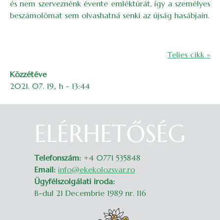
és nem szerveznénk évente emléktúrát, így a személyes
beszámolómat sem olvashatná senki az újság hasábjain.
Teljes cikk »
Közzétéve
2021. 07. 19., h - 13:44
ELÉRHETŐSÉG
Belépés
Telefonszám:
+4 0771 535848
Email:
info@ekekolozsvar.ro
Ügyfélszolgálati iroda:
B-dul 21 Decembrie 1989 nr. 116