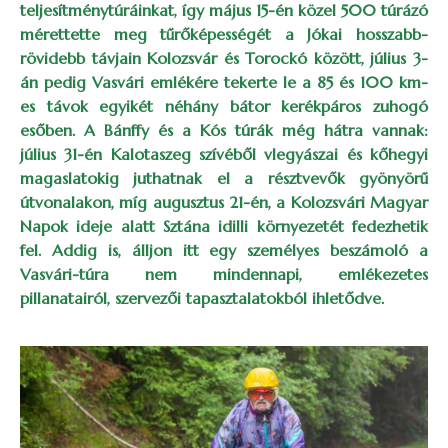
teljesítménytúráinkat, így május 15-én közel 500 túrázó
mérettette meg tűrőképességét a Jókai hosszabb-
rövidebb távjain Kolozsvár és Torockó között, július 3-
án pedig Vasvári emlékére tekerte le a 85 és 100 km-
es távok egyikét néhány bátor kerékpáros zuhogó
esőben. A Bánffy és a Kós túrák még hátra vannak:
július 31-én Kalotaszeg szívéből vlegyászai és kőhegyi
magaslatokig juthatnak el a résztvevők gyönyörű
útvonalakon, míg augusztus 21-én, a Kolozsvári Magyar
Napok ideje alatt Sztána idilli környezetét fedezhetik
fel. Addig is, álljon itt egy személyes beszámoló a
Vasvári-túra nem mindennapi, emlékezetes
pillanatairól, szervezői tapasztalatokból ihletődve.