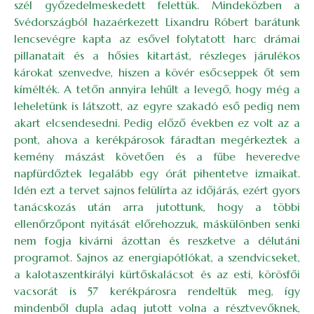
szél győzedelmeskedett felettük. Mindeközben a
Svédországból hazaérkezett Lixandru Róbert barátunk
lencsevégre kapta az esővel folytatott harc drámai
pillanatait és a hősies kitartást, részleges járulékos
károkat szenvedve, hiszen a kövér esőcseppek őt sem
kímélték. A tetőn annyira lehűlt a levegő, hogy még a
leheletünk is látszott, az egyre szakadó eső pedig nem
akart elcsendesedni. Pedig előző években ez volt az a
pont, ahova a kerékpárosok fáradtan megérkeztek a
kemény mászást követően és a fűbe heveredve
napfürdőztek legalább egy órát pihentetve izmaikat.
Idén ezt a tervet sajnos felülírta az időjárás, ezért gyors
tanácskozás után arra jutottunk, hogy a többi
ellenőrzőpont nyitását előrehozzuk, máskülönben senki
nem fogja kivárni ázottan és reszketve a délutáni
programot. Sajnos az energiapótlókat, a szendvicseket,
a kalotaszentkirályi kürtőskalácsot és az esti, körösfői
vacsorát is 57 kerékpárosra rendeltük meg, így
mindenből dupla adag jutott volna a résztvevőknek,