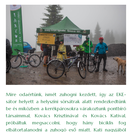
Mire odaértünk, ismét zuhogni kezdett, így az EKE-
sátor helyett a helyszíni sörsátrak alatt rendezkedtünk
be és miközben a kerékpárosokra várakoztunk pontbíró
társaimmal, Kovács Krisztinával és Kovács Katival,
próbáltuk megsaccolni, hogy hány biciklis fog
elbátortalanodni a zuhogó eső miatt. Kati nagyjából