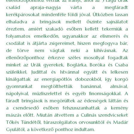
család apraja-nagyja várta a megfáradt
kerékpárosokat mindenféle földi jóval. Útközben lassan
elhaladva a bringások mellett őszinte sajnálatot
éreztem, amiért szakadó esőben kellett tekerniük a
folyamatos emelkedőn, ugyanakkor az elismerés és
csodálat is átjárta zsigereimet, hiszen megfogyva bár,
de törve nem vágtak neki a kihívásnak. Az
ellenőrzőponthoz érkezve széles mosollyal fogadtak
minket az Urák gyerekek, Boglárka, Boróka és Csaba
szüleikkel, Judittal és Istvánnal együtt és lelkesen
kínálgattak az energiapótlós dobozokból, így korgó
gyomrunkat megtölthettük banánnal, almával,
nápolyival, müzliszelettel és egyéb finomságokkal. A
fáradt bringások is megörültek az édességek láttán és
a csendesedő esőben felszusszanhattak a kemény
mászás előtt. Miután átvettem a Culinás szendvicseket
Tőkés Tündétől, túraszolgálatos orvosunktól és Madár
Gyulától, a következő ponthoz indultam.