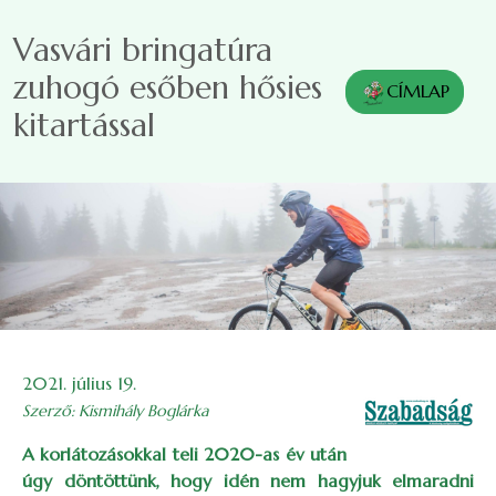
Ugrás a tartalomra
Vasvári bringatúra
zuhogó esőben hősies
CÍMLAP
kitartással
Image
2021. július 19.
Szerző: Kismihály Boglárka
A korlátozásokkal teli 2020-as év után
úgy döntöttünk, hogy idén nem hagyjuk elmaradni