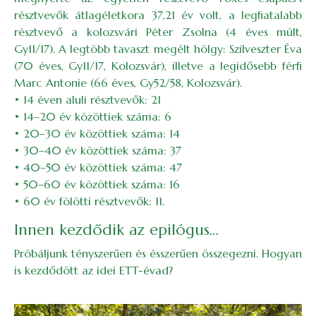
résztvevők átlagéletkora 37,21 év volt, a legfiatalabb
résztvevő a kolozsvári Péter Zsolna (4 éves múlt,
Gy11/17). A legtöbb tavaszt megélt hölgy: Szilveszter Éva
(70 éves, Gy11/17, Kolozsvár), illetve a legidősebb férfi
Marc Antonie (66 éves, Gy52/58, Kolozsvár).
• 14 éven aluli résztvevők: 21
• 14–20 év közöttiek száma: 6
• 20–30 év közöttiek száma: 14
• 30–40 év közöttiek száma: 37
• 40–50 év közöttiek száma: 47
• 50–60 év közöttiek száma: 16
• 60 év fölötti résztvevők: 11.
Innen kezdődik az epilógus…
Próbáljunk tényszerűen és ésszerűen összegezni. Hogyan
is kezdődött az idei ETT-évad?