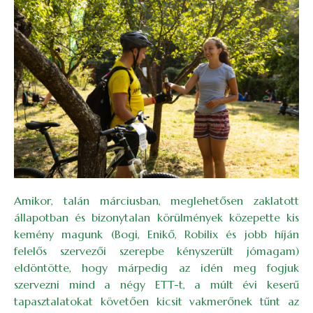
Amikor, talán márciusban, meglehetősen zaklatott
állapotban és bizonytalan körülmények közepette kis
kemény magunk (Bogi, Enikő, Robilix és jobb híján
felelős szervezői szerepbe kényszerült jómagam)
eldöntötte, hogy márpedig az idén meg fogjuk
szervezni mind a négy ETT-t, a múlt évi keserű
tapasztalatokat követően kicsit vakmerőnek tűnt az