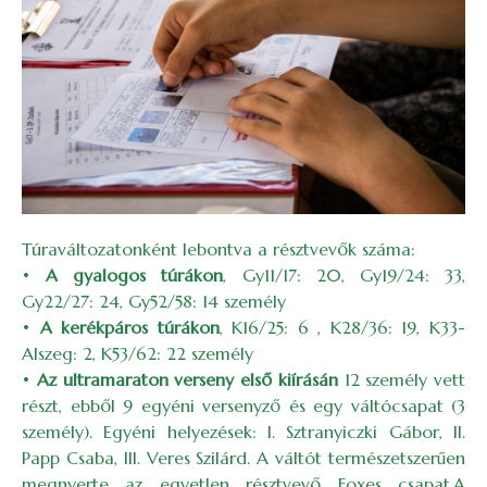
Túraváltozatonként lebontva a résztvevők száma:
•
A gyalogos túrákon
, Gy11/17: 20, Gy19/24: 33,
Gy22/27: 24, Gy52/58: 14 személy
•
A kerékpáros túrákon
, K16/25: 6 , K28/36: 19, K33-
Alszeg: 2, K53/62: 22 személy
•
Az ultramaraton verseny első kiírásán
12 személy vett
részt, ebből 9 egyéni versenyző és egy váltócsapat (3
személy). Egyéni helyezések: I. Sztranyiczki Gábor, II.
Papp Csaba, III. Veres Szilárd. A váltót természetszerűen
megnyerte az egyetlen résztvevő Foxes csapat.A