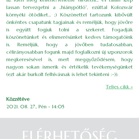
lassan tervezgetni a „hiánypótló”, ezúttal Kolozsvár
környéki ötödiket... ;) Köszönettel tartozunk kibővült
önkéntes csapatunk tagjainak és reméljük, hogy jövőre
is együtt fogjuk tolni a szekeret. Fogadják
köszönetünket és elismerésünket kedves támogatóink
is. Reméljük, hogy a jövőben tudatosabban,
célirányosabban fogunk majd foglalkozni új szponzorok
megkeresésével is, mert meggyőződésem, hogy
nagyon sokan ismerik és értékelik tevékenységünket
(ezt akár burkolt felhívásnak is lehet tekinteni :-)).
Teljes cikk »
Közzétéve
2021. 08. 27., Pén - 14:05
ELÉRHETŐSÉG
Belépés