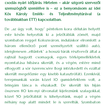
csodás nyári időjárás. Hirtelen – akár szigorú szervezői
szemszögből szemlélve is – ez a benyomásom az idei
Kós Károly Emlék- és Teljesítménytúrával (a
továbbiakban ETT) kapcsolatban.
De „az úgy volt, hogy” pénteken kora délután helyett
este későn helyeztük ki a jelzőtáblák zömét, majd
szombaton reggel Kolozsváron, induláskor elromlott a
három ellenőrző pont személyzetét szállító autó,
ideiglenesen „eltűntek” a hosszú túrák résztvevői által a
rajtnál hagyott csomagok, egyes térképmellékletek
nyomtatása hibásra sikerült, és a végén, estére mind
elfogyott a sör (szerencsére Bogi intézkedett és ezáltal
sikerült megelőznie egy kisebb katasztrófát). Ezenkívül,
terepmunkák során közel 10 gumidefektem volt, a
bringám lánca is elszakadt. De sikerült kis híján
összesen 80 km-nyi útvonalat kijeleznünk szalagokkal,
közel 50 jelzőtáblát is kihelyeztünk, majd a végén
néhány nap alatt mindet le is szereltük. Szombaton