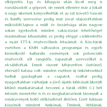
elképzelés. Egy év kihagyás után kicsit meg is
rozsdásodott a gépezet, de ennek ellenére már a Jókait
is nagy sikernek könyvelhettük el, az ezt követő Vasvári
és Bánffy szervezése pedig már jóval olajozottabban
működött.Sajnos a múlt év bezártsága után nagyon
sokan igyekeztek minden vakációzási lehetőséget
maximálisan kihasználni, ez pedig eléggé csökkentette
a nyári ETT-k résztvevőinek létszámát. A Kós-túrák
esetében a KMN változatos programjai és egyéb
kiemelkedő kulturális események sok potenciális
résztvevőt, sőt rangidős, tapasztalt szervezőket is
elcsábítottak. Ennek viszont kifejezetten ösztönző,
ébresztő hatása volt: minden esetben új önkéntesekkel
tudtuk gazdagítani a csapatot, ezáltal pedig
nyugodtabban várhatjuk a jövő újabb kihívásait.Sikerült
kitűnő munkatársakat bevonni a túrák előtti 1-2 hét
intenzív menetébe is és ez meghatározónak bizonyult a
rendezvények kellő előkészítését illetően. Ezért hálásan
köszönök mindent Anikónak, Timinek, Attilának,