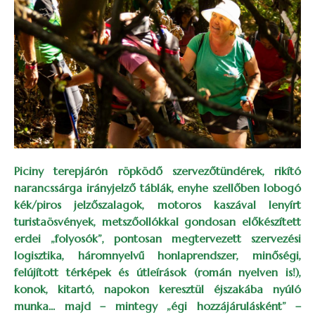
Piciny terepjárón röpködő szervezőtündérek, rikító
narancssárga irányjelző táblák, enyhe szellőben lobogó
kék/piros jelzőszalagok, motoros kaszával lenyírt
turistaösvények, metszőollókkal gondosan előkészített
erdei „folyosók”, pontosan megtervezett szervezési
logisztika, háromnyelvű honlaprendszer, minőségi,
felújított térképek és útleírások (román nyelven is!),
konok, kitartó, napokon keresztül éjszakába nyúló
munka... majd – mintegy „égi hozzájárulásként” –