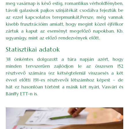
meg vasárnap is késő estig, romantikus vérholdfényben,
távoli galaxisok pajkos színjátékát csodálva fejeztük be
az ezzel kapcsolatos terepmunkát.Persze, még vannak
kisebb frusztrációim amiatt, hogy megint közel éjfélkor
zártuk a kaput az eseményt megelőző napokban. Kb.
ugyanúgy, mint az előző rendezvények előtt.
Statisztikai adatok
38 önkéntes dolgozott a túra napján azért, hogy
minden tervszerűen zajlódjon le az összesen 152
résztvevő számára (ez kétségtelenül visszaesés a két
évvel előtti 191-es résztvevői létszámhoz képest – de
hát ez hasonlóan történt a másik két nyári, Vasvári és
Bánffy ETT-n is.