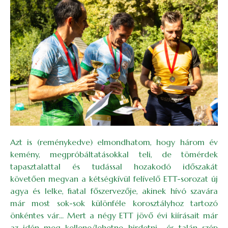
Azt is (reménykedve) elmondhatom, hogy három év
kemény, megpróbáltatásokkal teli, de tömérdek
tapasztalattal és tudással hozakodó időszakát
követően megvan a kétségkívül felívelő ETT-sorozat új
agya és lelke, fiatal főszervezője, akinek hívó szavára
már most sok-sok különféle korosztályhoz tartozó
önkéntes vár... Mert a négy ETT jövő évi kiírásait már
az idén meg kellene/lehetne hirdetni... és talán szép