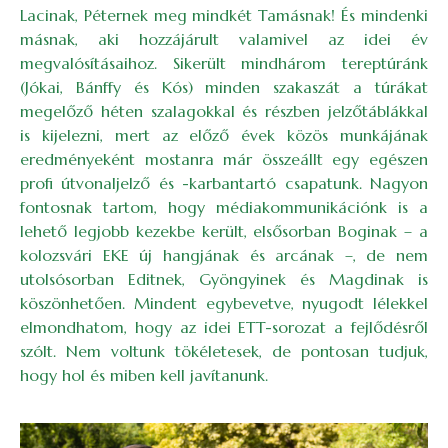
Lacinak, Péternek meg mindkét Tamásnak! És mindenki
másnak, aki hozzájárult valamivel az idei év
megvalósításaihoz. Sikerült mindhárom tereptúránk
(Jókai, Bánffy és Kós) minden szakaszát a túrákat
megelőző héten szalagokkal és részben jelzőtáblákkal
is kijelezni, mert az előző évek közös munkájának
eredményeként mostanra már összeállt egy egészen
profi útvonaljelző és -karbantartó csapatunk. Nagyon
fontosnak tartom, hogy médiakommunikációnk is a
lehető legjobb kezekbe került, elsősorban Boginak – a
kolozsvári EKE új hangjának és arcának –, de nem
utolsósorban Editnek, Gyöngyinek és Magdinak is
köszönhetően. Mindent egybevetve, nyugodt lélekkel
elmondhatom, hogy az idei ETT-sorozat a fejlődésről
szólt. Nem voltunk tökéletesek, de pontosan tudjuk,
hogy hol és miben kell javítanunk.