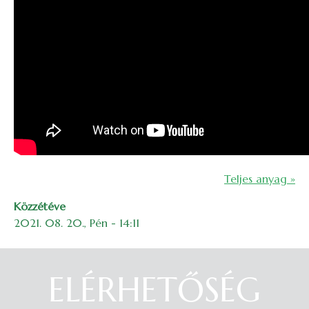
Teljes anyag »
Közzétéve
2021. 08. 20., Pén - 14:11
ELÉRHETŐSÉG
Belépés